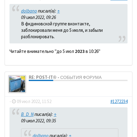
dolbano
писал(а):
↑
09 июл 2022, 09:26
В фкдиновской группе вконтакте,
заблокировали меня до 5 июля, и забыли
разблокировать.
Читайте внимательно "до 5 июл
2023
в 10:26"
RE: POST-IT® - СОБЫТИЯ ФОРУМА
dolbano
-
09 июл 2022, 11:52
#1272234
B_D_N
писал(а):
↑
09 июл 2022, 09:35
dolbano
писал(а):
↑