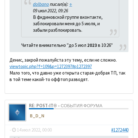
dolbano
писал(а):
↑
09 июл 2022, 09:26
В фкдиновской группе вконтакте,
заблокировали меня до 5 июля, и
забыли разблокировать.
Читайте внимательно "до 5 июл
2023
в 10:26"
Денис, закрой пожалуйста эту тему, если не сложно.
viewtopic.php?f=109&p=1272397#p1272397
Мало того, что давно уже открыта старая-добрая ТП, так
в той теме какой-то оффтоп разводят.
RE: POST-IT® - СОБЫТИЯ ФОРУМА
B_D_N
-
14 июл 2022, 00:00
#1272440