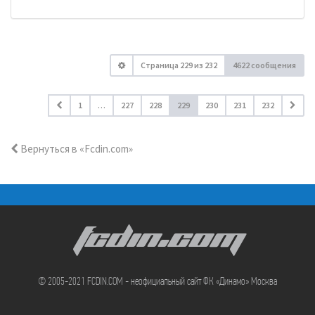
Страница
229
из
232
4622 сообщения
1
…
227
228
229
230
231
232
Вернуться в «Fcdin.com»
FCDIN.COM
© 2005-2021 FCDIN.COM - неофициальный сайт ФК «Динамо» Москва