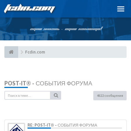
FCDIN.COM
ОДНА ЖИЗНЬ – ОДНА КОМАНДА!
Fcdin.com
POST-IT® - СОБЫТИЯ ФОРУМА
4622 сообщения
RE: POST-IT® - СОБЫТИЯ ФОРУМА