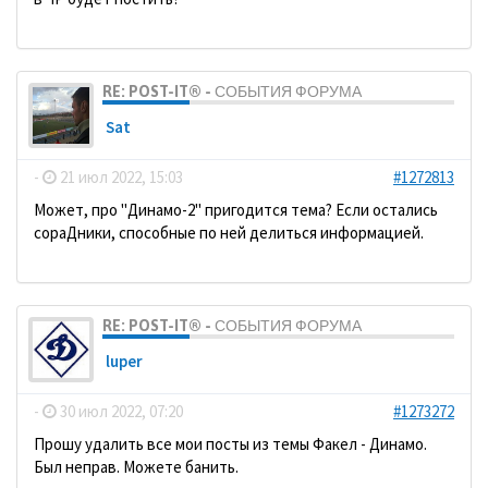
RE: POST-IT® - СОБЫТИЯ ФОРУМА
Sat
-
21 июл 2022, 15:03
#1272813
Может, про "Динамо-2" пригодится тема? Если остались
сораДники, способные по ней делиться информацией.
RE: POST-IT® - СОБЫТИЯ ФОРУМА
luper
-
30 июл 2022, 07:20
#1273272
Прошу удалить все мои посты из темы Факел - Динамо.
Был неправ. Можете банить.