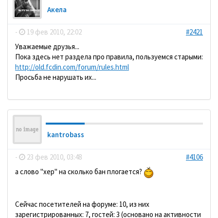
Акела
-
19 фев 2010, 22:02
#2421
Уважаемые друзья...
Пока здесь нет раздела про правила, пользуемся старыми:
http://old.fcdin.com/forum/rules.html
Просьба не нарушать их...
kantrobass
-
23 фев 2010, 03:48
#4106
а слово "хер" на сколько бан плогается?
Сейчас посетителей на форуме: 10, из них
зарегистрированных: 7, гостей: 3 (основано на активности