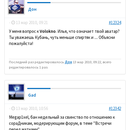
Дон
-
13 мар 2010, 09:21
#12324
У меня вопрос к
Volokno
. Илья, что означает твой аватар?
Ты уважаешь Кубань, чуть меньше спиртяк и .... Объясни
пожалуйста!
Последний раз редактировалось
Дон
13 мар 2010, 09:22, всего
редактировалось 1 раз.
Gad
-
13 мар 2010, 10:56
#12342
Megap1xel, бан недельный за свинство по отношению к
сораДникам, модерирующим форум, в теме "Встречи
перед матчами".