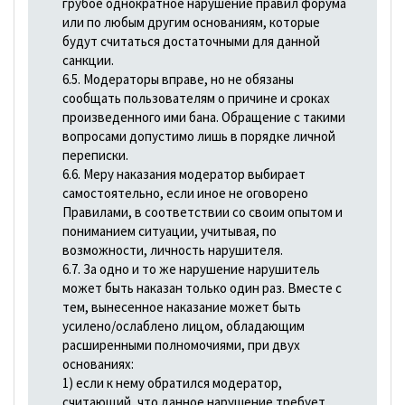
грубое однократное нарушение правил форума
или по любым другим основаниям, которые
будут считаться достаточными для данной
санкции.
6.5. Модераторы вправе, но не обязаны
сообщать пользователям о причине и сроках
произведенного ими бана. Обращение с такими
вопросами допустимо лишь в порядке личной
переписки.
6.6. Меру наказания модератор выбирает
самостоятельно, если иное не оговорено
Правилами, в соответствии со своим опытом и
пониманием ситуации, учитывая, по
возможности, личность нарушителя.
6.7. За одно и то же нарушение нарушитель
может быть наказан только один раз. Вместе с
тем, вынесенное наказание может быть
усилено/ослаблено лицом, обладающим
расширенными полномочиями, при двух
основаниях:
1) если к нему обратился модератор,
считающий, что данное нарушение требует