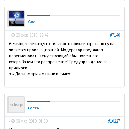
Gad
-
28 фев 2010, 22:47
#7148
Gerasim, я считаю,что твоя постановка вопроса по сути
является провокационной .Модератор предлагал
переименовать тему с позиций обыкновенного
юзера.Зачем это раздражение?Предупреждение за
придирки.
з.ы.Дальше при желании в личку.
Гость
-
08 мар 2010, 01:20
#10227