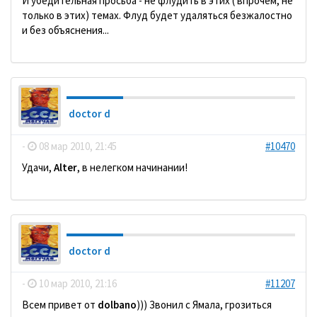
И убедительная просьба - не флудить в этих ( впрочем, не
только в этих) темах. Флуд будет удаляться безжалостно
и без объяснения...
doctor d
-
08 мар 2010, 21:45
#10470
Удачи,
Alter
, в нелегком начинании!
doctor d
-
10 мар 2010, 21:16
#11207
Всем привет от
dolbano
))) Звонил с Ямала, грозиться