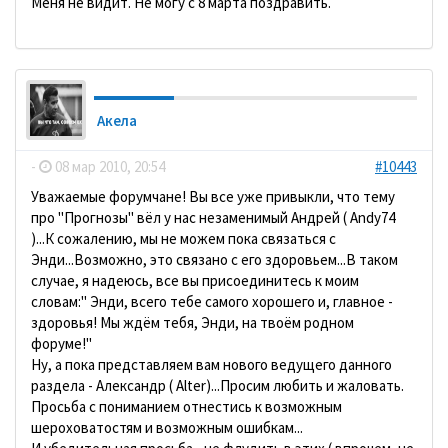
Меня не видит. Не могу с 8 марта поздравить.
Акела
-
08 мар 2010, 20:54
#10443
Уважаемые форумчане! Вы все уже привыкли, что тему
про "Прогнозы" вёл у нас незаменимый Андрей ( Andy74
)...К сожалению, мы не можем пока связаться с
Энди...Возможно, это связано с его здоровьем...В таком
случае, я надеюсь, все вы присоединитесь к моим
словам:" Энди, всего тебе самого хорошего и, главное -
здоровья! Мы ждём тебя, Энди, на твоём родном
форуме!"
Ну, а пока представляем вам нового ведущего данного
раздела - Александр ( Alter)...Просим любить и жаловать.
Просьба с пониманием отнестись к возможным
шероховатостям и возможным ошибкам...