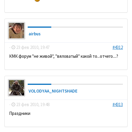
airbus
-
23 фев 2010, 19:47
#4312
КМК форум "не живой", "вяловатый" какой то...отчего....?
VOLODYAA_NIGHTSHADE
-
23 фев 2010, 19:48
#4313
Праздники