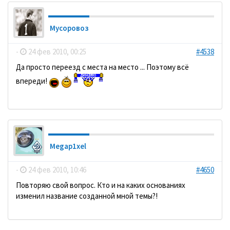
Мусоровоз
-
24 фев 2010, 00:25
#4538
Да просто переезд с места на место ... Поэтому всё
впереди!
Megap1xel
-
24 фев 2010, 10:46
#4650
Повторяю свой вопрос. Кто и на каких основаниях
изменил название созданной мной темы?!