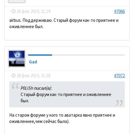
-
28 фев 2010, 21:24
#7066
аirbus. Поддерживаю. Старый форум как-то приятнее и
оживленнее был.
Gad
-
28 фев 2010, 21:38
#7072
P0LiSh писал(а):
Старый форум как-то приятнее и оживленнее
был.
На старом форуме у кого то аватарка явно приятнее и
оживленнее,чем сейчас была).