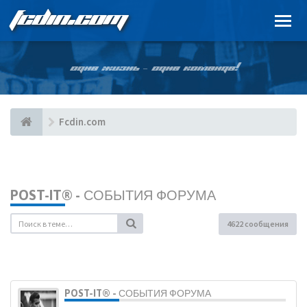
FCDIN.COM
ОДНА ЖИЗНЬ – ОДНА КОМАНДА!
Fcdin.com
POST-IT® - СОБЫТИЯ ФОРУМА
4622 сообщения
POST-IT® - СОБЫТИЯ ФОРУМА