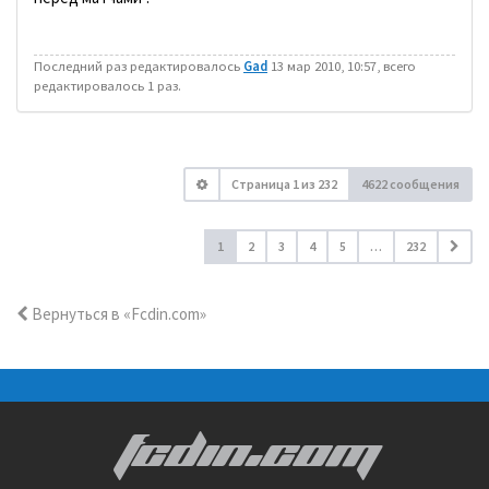
Последний раз редактировалось
Gad
13 мар 2010, 10:57, всего
редактировалось 1 раз.
Страница
1
из
232
4622 сообщения
1
2
3
4
5
…
232
Вернуться в «Fcdin.com»
FCDIN.COM