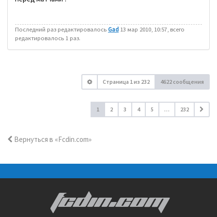
Последний раз редактировалось
Gad
13 мар 2010, 10:57, всего
редактировалось 1 раз.
Страница
1
из
232
4622 сообщения
1
2
3
4
5
…
232
Вернуться в «Fcdin.com»
FCDIN.COM