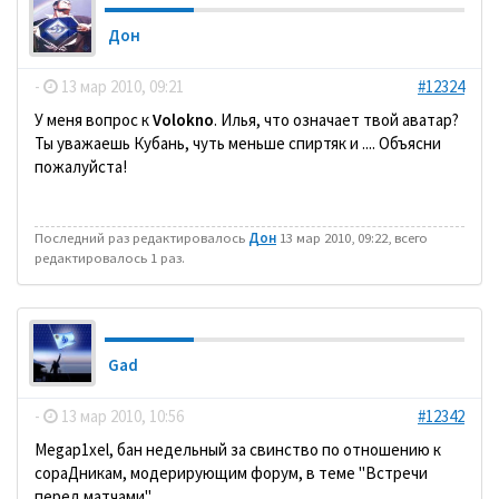
Дон
-
13 мар 2010, 09:21
#12324
У меня вопрос к
Volokno
. Илья, что означает твой аватар?
Ты уважаешь Кубань, чуть меньше спиртяк и .... Объясни
пожалуйста!
Последний раз редактировалось
Дон
13 мар 2010, 09:22, всего
редактировалось 1 раз.
Gad
-
13 мар 2010, 10:56
#12342
Megap1xel, бан недельный за свинство по отношению к
сораДникам, модерирующим форум, в теме "Встречи
перед матчами".