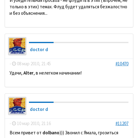
И убедительная просьба - не флудить в этих ( впрочем, не
только в этих) темах. Флуд будет удаляться безжалостно
и без объяснения...
doctor d
-
08 мар 2010, 21:45
#10470
Удачи,
Alter
, в нелегком начинании!
doctor d
-
10 мар 2010, 21:16
#11207
Всем привет от
dolbano
))) Звонил с Ямала, грозиться