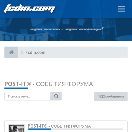
FCDIN.COM
ОДНА ЖИЗНЬ – ОДНА КОМАНДА!
Fcdin.com
POST-IT® - СОБЫТИЯ ФОРУМА
4622 сообщения
POST-IT® - СОБЫТИЯ ФОРУМА