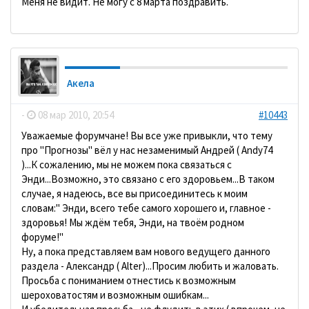
Меня не видит. Не могу с 8 марта поздравить.
Акела
-
08 мар 2010, 20:54
#10443
Уважаемые форумчане! Вы все уже привыкли, что тему
про "Прогнозы" вёл у нас незаменимый Андрей ( Andy74
)...К сожалению, мы не можем пока связаться с
Энди...Возможно, это связано с его здоровьем...В таком
случае, я надеюсь, все вы присоединитесь к моим
словам:" Энди, всего тебе самого хорошего и, главное -
здоровья! Мы ждём тебя, Энди, на твоём родном
форуме!"
Ну, а пока представляем вам нового ведущего данного
раздела - Александр ( Alter)...Просим любить и жаловать.
Просьба с пониманием отнестись к возможным
шероховатостям и возможным ошибкам...