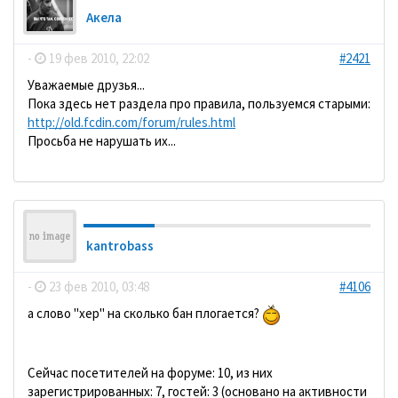
Акела
-
19 фев 2010, 22:02
#2421
Уважаемые друзья...
Пока здесь нет раздела про правила, пользуемся старыми:
http://old.fcdin.com/forum/rules.html
Просьба не нарушать их...
kantrobass
-
23 фев 2010, 03:48
#4106
а слово "хер" на сколько бан плогается?
Сейчас посетителей на форуме: 10, из них
зарегистрированных: 7, гостей: 3 (основано на активности