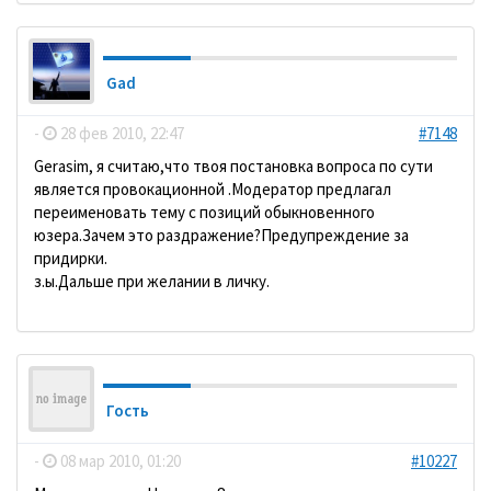
Gad
-
28 фев 2010, 22:47
#7148
Gerasim, я считаю,что твоя постановка вопроса по сути
является провокационной .Модератор предлагал
переименовать тему с позиций обыкновенного
юзера.Зачем это раздражение?Предупреждение за
придирки.
з.ы.Дальше при желании в личку.
Гость
-
08 мар 2010, 01:20
#10227