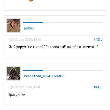
airbus
-
23 фев 2010, 19:47
#4312
КМК форум "не живой", "вяловатый" какой то...отчего....?
VOLODYAA_NIGHTSHADE
-
23 фев 2010, 19:48
#4313
Праздники