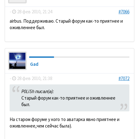
-
28 фев 2010, 21:24
#7066
аirbus. Поддерживаю. Старый форум как-то приятнее и
оживленнее был.
Gad
-
28 фев 2010, 21:38
#7072
P0LiSh писал(а):
Старый форум как-то приятнее и оживленнее
был.
На старом форуме у кого то аватарка явно приятнее и
оживленнее,чем сейчас была).