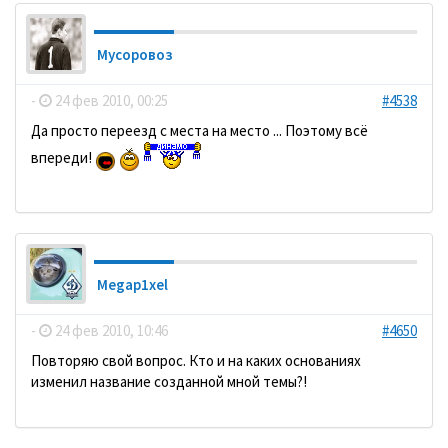
Мусоровоз
-
24 фев 2010, 00:25
#4538
Да просто переезд с места на место ... Поэтому всё
впереди!
Megap1xel
-
24 фев 2010, 10:46
#4650
Повторяю свой вопрос. Кто и на каких основаниях
изменил название созданной мной темы?!