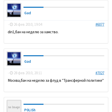
Gad
-
26 фев 2010, 19:04
#6077
din1,бан на неделю за хамство.
Gad
-
28 фев 2010, 20:11
#7027
Москва,бан на неделю за флуд в "Трансферной политике"
P0LiSh