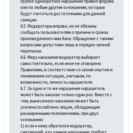
грубое однократное нарушение правил форума
или по любым другим основаниям, которые
будут считаться достаточными для данной
санкции.
6.5. Модераторы вправе, но не обязаны
сообщать пользователям о причине и сроках
произведенного ими бана. Обращение с такими
вопросами допустимо лишь в порядке личной
переписки.
6.6. Меру наказания модератор выбирает
самостоятельно, если иное не оговорено
Правилами, в соответствии со своим опытом и
пониманием ситуации, учитывая, по
возможности, личность нарушителя.
6.7. За одно и то же нарушение нарушитель
может быть наказан только один раз. Вместе с
тем, вынесенное наказание может быть
усилено/ослаблено лицом, обладающим
расширенными полномочиями, при двух
основаниях:
1) если к нему обратился модератор,
считающий, что данное нарушение требует