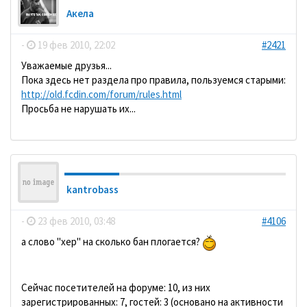
Акела
-
19 фев 2010, 22:02
#2421
Уважаемые друзья...
Пока здесь нет раздела про правила, пользуемся старыми:
http://old.fcdin.com/forum/rules.html
Просьба не нарушать их...
kantrobass
-
23 фев 2010, 03:48
#4106
а слово "хер" на сколько бан плогается?
Сейчас посетителей на форуме: 10, из них
зарегистрированных: 7, гостей: 3 (основано на активности