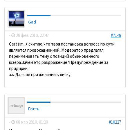
Gad
-
28 фев 2010, 22:47
#7148
Gerasim, я считаю,что твоя постановка вопроса по сути
является провокационной .Модератор предлагал
переименовать тему с позиций обыкновенного
юзера.Зачем это раздражение?Предупреждение за
придирки.
з.ы.Дальше при желании в личку.
Гость
-
08 мар 2010, 01:20
#10227