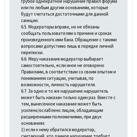
грубое однократное нарушение правил форума
или по любым другим основаниям, которые
будут считаться достаточными для данной
санкции.
6.5. Модераторы вправе, но не обязаны
сообщать пользователям о причине и сроках
произведенного ими бана. Обращение с такими
вопросами допустимо лишь в порядке личной
переписки.
6.6. Меру наказания модератор выбирает
самостоятельно, если иное не оговорено
Правилами, в соответствии со своим опытом и
пониманием ситуации, учитывая, по
возможности, личность нарушителя.
6.7. За одно и то же нарушение нарушитель
может быть наказан только один раз. Вместе с
тем, вынесенное наказание может быть
усилено/ослаблено лицом, обладающим
расширенными полномочиями, при двух
основаниях:
1) если к нему обратился модератор,
считающий, что данное нарушение требует