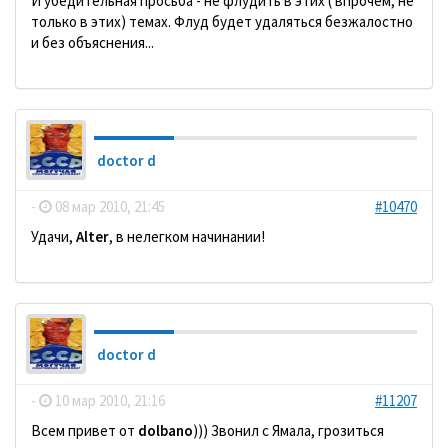
И убедительная просьба - не флудить в этих ( впрочем, не
только в этих) темах. Флуд будет удаляться безжалостно
и без объяснения...
doctor d
-
08 мар 2010, 21:45
#10470
Удачи,
Alter
, в нелегком начинании!
doctor d
-
10 мар 2010, 21:16
#11207
Всем привет от
dolbano
))) Звонил с Ямала, грозиться