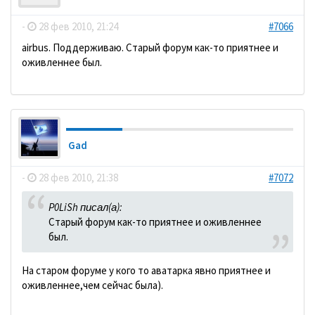
-
28 фев 2010, 21:24
#7066
аirbus. Поддерживаю. Старый форум как-то приятнее и
оживленнее был.
Gad
-
28 фев 2010, 21:38
#7072
P0LiSh писал(а):
Старый форум как-то приятнее и оживленнее
был.
На старом форуме у кого то аватарка явно приятнее и
оживленнее,чем сейчас была).