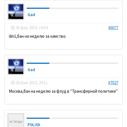
Gad
-
26 фев 2010, 19:04
#6077
din1,бан на неделю за хамство.
Gad
-
28 фев 2010, 20:11
#7027
Москва,бан на неделю за флуд в "Трансферной политике"
P0LiSh