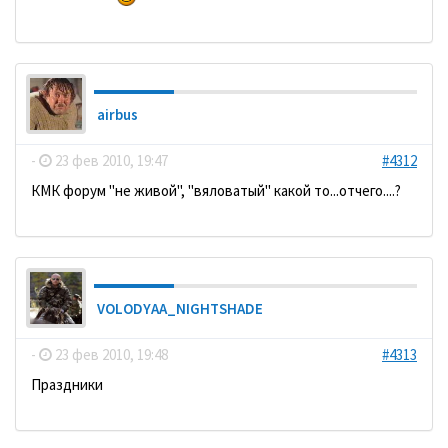
airbus
-
23 фев 2010, 19:47
#4312
КМК форум "не живой", "вяловатый" какой то...отчего....?
VOLODYAA_NIGHTSHADE
-
23 фев 2010, 19:48
#4313
Праздники