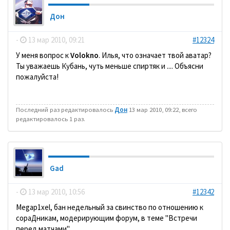
Дон
-
13 мар 2010, 09:21
#12324
У меня вопрос к
Volokno
. Илья, что означает твой аватар?
Ты уважаешь Кубань, чуть меньше спиртяк и .... Объясни
пожалуйста!
Последний раз редактировалось
Дон
13 мар 2010, 09:22, всего
редактировалось 1 раз.
Gad
-
13 мар 2010, 10:56
#12342
Megap1xel, бан недельный за свинство по отношению к
сораДникам, модерирующим форум, в теме "Встречи
перед матчами".