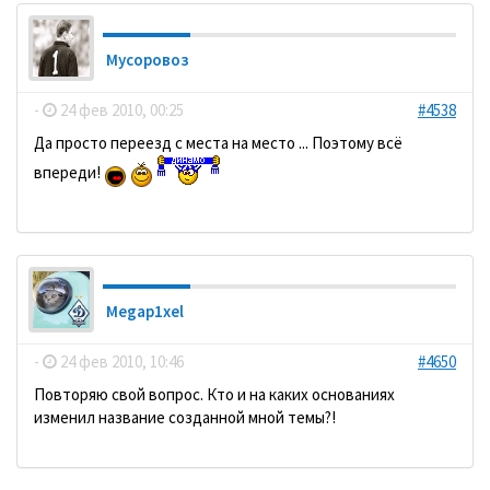
Мусоровоз
-
24 фев 2010, 00:25
#4538
Да просто переезд с места на место ... Поэтому всё
впереди!
Megap1xel
-
24 фев 2010, 10:46
#4650
Повторяю свой вопрос. Кто и на каких основаниях
изменил название созданной мной темы?!