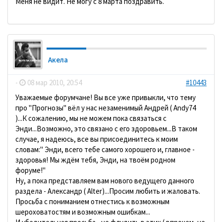
Меня не видит. Не могу с 8 марта поздравить.
Акела
-
08 мар 2010, 20:54
#10443
Уважаемые форумчане! Вы все уже привыкли, что тему
про "Прогнозы" вёл у нас незаменимый Андрей ( Andy74
)...К сожалению, мы не можем пока связаться с
Энди...Возможно, это связано с его здоровьем...В таком
случае, я надеюсь, все вы присоединитесь к моим
словам:" Энди, всего тебе самого хорошего и, главное -
здоровья! Мы ждём тебя, Энди, на твоём родном
форуме!"
Ну, а пока представляем вам нового ведущего данного
раздела - Александр ( Alter)...Просим любить и жаловать.
Просьба с пониманием отнестись к возможным
шероховатостям и возможным ошибкам...