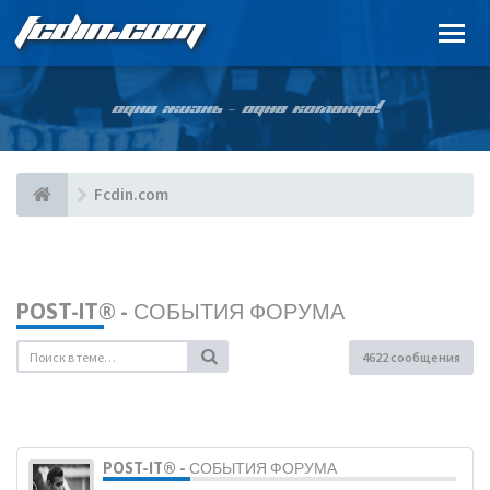
FCDIN.COM
ОДНА ЖИЗНЬ – ОДНА КОМАНДА!
Fcdin.com
POST-IT® - СОБЫТИЯ ФОРУМА
4622 сообщения
POST-IT® - СОБЫТИЯ ФОРУМА