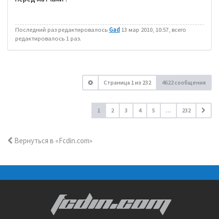
Последний раз редактировалось
Gad
13 мар 2010, 10:57, всего
редактировалось 1 раз.
Страница
1
из
232
4622 сообщения
1
2
3
4
5
…
232
Вернуться в «Fcdin.com»
FCDIN.COM