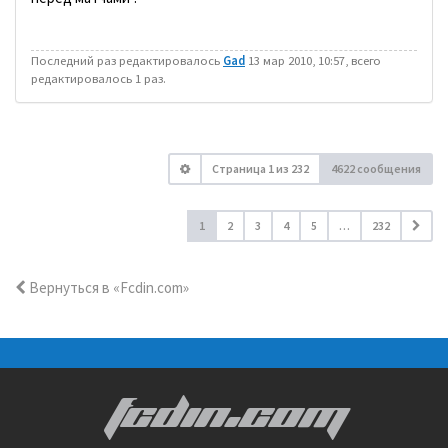
Последний раз редактировалось
Gad
13 мар 2010, 10:57, всего
редактировалось 1 раз.
Страница
1
из
232
4622 сообщения
1
2
3
4
5
…
232
Вернуться в «Fcdin.com»
FCDIN.COM