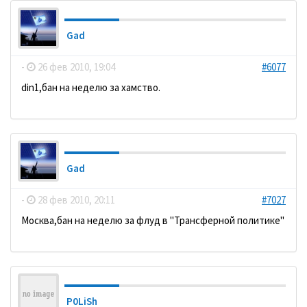
Gad
-
26 фев 2010, 19:04
#6077
din1,бан на неделю за хамство.
Gad
-
28 фев 2010, 20:11
#7027
Москва,бан на неделю за флуд в "Трансферной политике"
P0LiSh