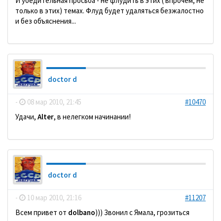
И убедительная просьба - не флудить в этих ( впрочем, не
только в этих) темах. Флуд будет удаляться безжалостно
и без объяснения...
doctor d
-
08 мар 2010, 21:45
#10470
Удачи,
Alter
, в нелегком начинании!
doctor d
-
10 мар 2010, 21:16
#11207
Всем привет от
dolbano
))) Звонил с Ямала, грозиться