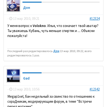
Дон
-
13 мар 2010, 09:21
#12324
У меня вопрос к
Volokno
. Илья, что означает твой аватар?
Ты уважаешь Кубань, чуть меньше спиртяк и .... Объясни
пожалуйста!
Последний раз редактировалось
Дон
13 мар 2010, 09:22, всего
редактировалось 1 раз.
Gad
-
13 мар 2010, 10:56
#12342
Megap1xel, бан недельный за свинство по отношению к
сораДникам, модерирующим форум, в теме "Встречи
перед матчами".