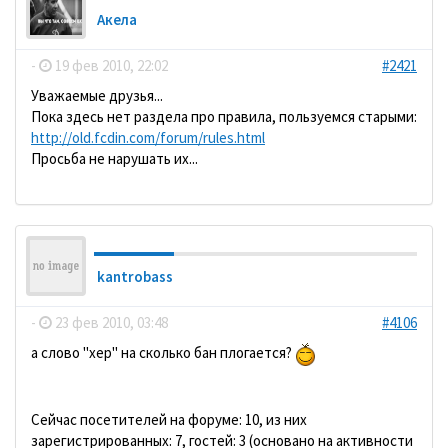
Акела
-
19 фев 2010, 22:02
#2421
Уважаемые друзья...
Пока здесь нет раздела про правила, пользуемся старыми:
http://old.fcdin.com/forum/rules.html
Просьба не нарушать их...
kantrobass
-
23 фев 2010, 03:48
#4106
а слово "хер" на сколько бан плогается?
Сейчас посетителей на форуме: 10, из них
зарегистрированных: 7, гостей: 3 (основано на активности