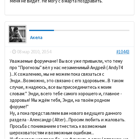
Меня не видит. Не могу с 8 марта поздравить.
Акела
-
08 мар 2010, 20:54
#10443
Уважаемые форумчане! Вы все уже привыкли, что тему
про "Прогнозы" вёл у нас незаменимый Андрей ( Andy74
)...К сожалению, мы не можем пока связаться с
Энди...Возможно, это связано с его здоровьем...В таком
случае, я надеюсь, все вы присоединитесь к моим
словам:" Энди, всего тебе самого хорошего и, главное -
здоровья! Мы ждём тебя, Энди, на твоём родном
форуме!"
Ну, а пока представляем вам нового ведущего данного
раздела - Александр ( Alter)...Просим любить и жаловать.
Просьба с пониманием отнестись к возможным
шероховатостям и возможным ошибкам...