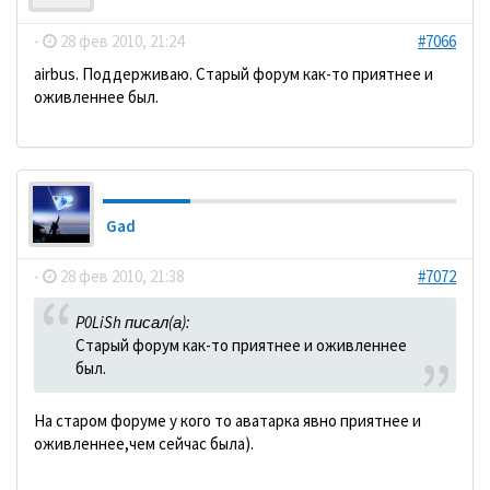
-
28 фев 2010, 21:24
#7066
аirbus. Поддерживаю. Старый форум как-то приятнее и
оживленнее был.
Gad
-
28 фев 2010, 21:38
#7072
P0LiSh писал(а):
Старый форум как-то приятнее и оживленнее
был.
На старом форуме у кого то аватарка явно приятнее и
оживленнее,чем сейчас была).