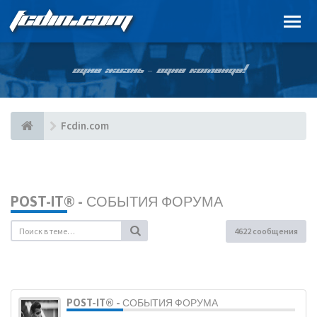
FCDIN.COM
ОДНА ЖИЗНЬ – ОДНА КОМАНДА!
Fcdin.com
POST-IT® - СОБЫТИЯ ФОРУМА
4622 сообщения
POST-IT® - СОБЫТИЯ ФОРУМА