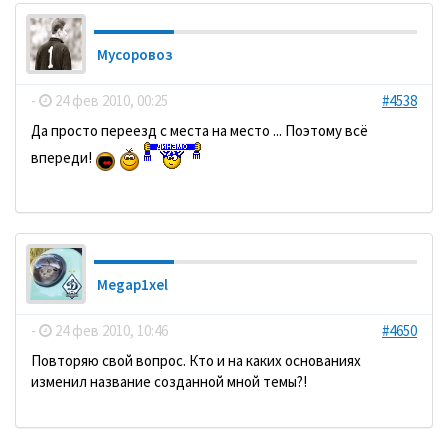
Мусоровоз
-
24 фев 2010, 00:25
#4538
Да просто переезд с места на место ... Поэтому всё
впереди!
Megap1xel
-
24 фев 2010, 10:46
#4650
Повторяю свой вопрос. Кто и на каких основаниях
изменил название созданной мной темы?!