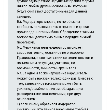
грубое однократное нарушение правил форума
или по любым другим основаниям, которые
будут считаться достаточными для данной
санкции.
6.5. Модераторы вправе, но не обязаны
сообщать пользователям о причине и сроках
произведенного ими бана. Обращение с такими
вопросами допустимо лишь в порядке личной
переписки.
6.6. Меру наказания модератор выбирает
самостоятельно, если иное не оговорено
Правилами, в соответствии со своим опытом и
пониманием ситуации, учитывая, по
возможности, личность нарушителя.
6.7. За одно и то же нарушение нарушитель
может быть наказан только один раз. Вместе с
тем, вынесенное наказание может быть
усилено/ослаблено лицом, обладающим
расширенными полномочиями, при двух
основаниях:
1) если к нему обратился модератор,
считающий, что данное нарушение требует