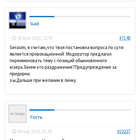
Gad
-
28 фев 2010, 22:47
#7148
Gerasim, я считаю,что твоя постановка вопроса по сути
является провокационной .Модератор предлагал
переименовать тему с позиций обыкновенного
юзера.Зачем это раздражение?Предупреждение за
придирки.
з.ы.Дальше при желании в личку.
Гость
-
08 мар 2010, 01:20
#10227