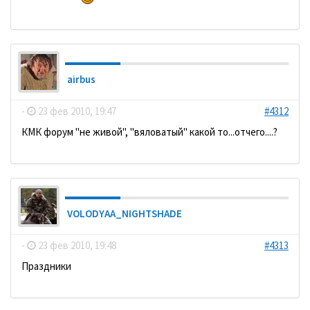
airbus
-
23 фев 2010, 19:47
#4312
КМК форум "не живой", "вяловатый" какой то...отчего....?
VOLODYAA_NIGHTSHADE
-
23 фев 2010, 19:48
#4313
Праздники