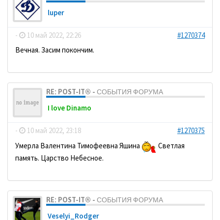
luper
-
10 май 2022, 22:26
#1270374
Вечная. Засим покончим.
RE: POST-IT® - СОБЫТИЯ ФОРУМА
I love Dinamo
-
10 май 2022, 23:18
#1270375
Умерла Валентина Тимофеевна Яшина
Светлая
память. Царство Небесное.
RE: POST-IT® - СОБЫТИЯ ФОРУМА
Veselyi_Rodger