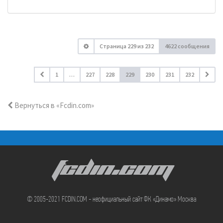
Страница
229
из
232
4622 сообщения
1
…
227
228
229
230
231
232
Вернуться в «Fcdin.com»
FCDIN.COM
© 2005-2021 FCDIN.COM - неофициальный сайт ФК «Динамо» Москва