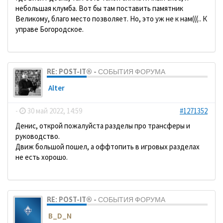
небольшая клумба. Вот бы там поставить памятник
Великому, благо место позволяет. Но, это уж не к нам(((.. К
управе Богородское.
RE: POST-IT® - СОБЫТИЯ ФОРУМА
Alter
-
30 май 2022, 14:59
#1271352
Денис, открой пожалуйста разделы про трансферы и
руководство.
Движ большой пошел, а оффтопить в игровых разделах
не есть хорошо.
RE: POST-IT® - СОБЫТИЯ ФОРУМА
B_D_N