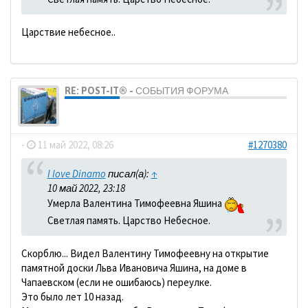
Царствие небесное..
RE: POST-IT® - СОБЫТИЯ ФОРУМА
dolbano
-
11 май 2022, 08:26
#1270380
I love Dinamo
писал(а):
↑
10 май 2022, 23:18
Умерла Валентина Тимофеевна Яшина
Светлая память. Царство Небесное.
Скорблю... Видел Валентину Тимофеевну на открытие
памятной доски Льва Ивановича Яшина, на доме в
Чапаевском (если не ошибаюсь) переулке.
Это было лет 10 назад.