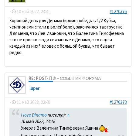
-
10 май 2022, 23:31
#1270376
Хороший день для Динамо (кроме победы в 1/2 Кубка,
чемпионами стали в волейболе), закончился так грустно.
Для меня, что Лев Иванович, что Валентина Тимофеевна
это не просто люди связанные с Динамо, это ещё и
каждый из них Человек с большой буквы, что бывает
редко.
RE: POST-IT® - СОБЫТИЯ ФОРУМА
luper
-
11 май 2022, 02:48
#1270378
I love Dinamo
писал(а):
↑
10 май 2022, 23:18
Умерла Валентина Тимофеевна Яшина
Светлая память. Царство Небесное.