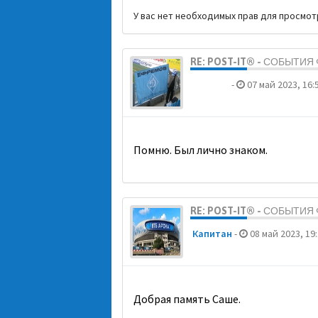
У вас нет необходимых прав для просмо
RE: POST-IT® - СОБЫТИ
dolbano
-
07 май 2023, 16:
Помню. Был лично знаком.
RE: POST-IT® - СОБЫТИ
Кaпитaн
-
08 май 2023, 19
Добрая память Саше.