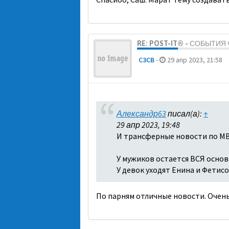
RE: POST-IT® - СОБЫТИ
C3CB
-
29 апр 2023, 21:58
Александр63
писал(а):
↑
29 апр 2023, 19:48
И трансферные новости по МВ
У мужиков остается ВСЯ основа
У девок уходят Енина и Фетисо
По парням отличные новости. Очень