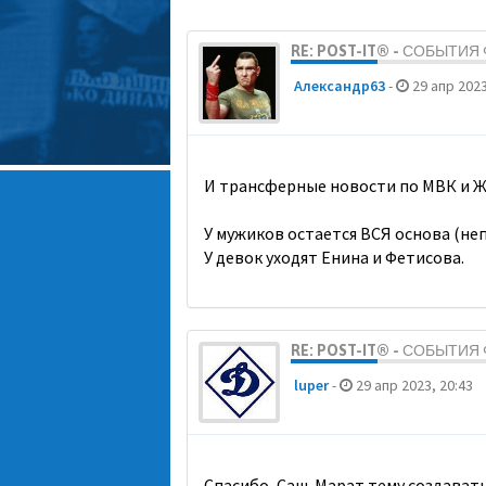
RE: POST-IT® - СОБЫТИ
Александр63
-
29 апр 2023
И трансферные новости по МВК и Ж
У мужиков остается ВСЯ основа (неп
У девок уходят Енина и Фетисова.
RE: POST-IT® - СОБЫТИ
luper
-
29 апр 2023, 20:43
Спасибо, Саш. Марат тему создавать