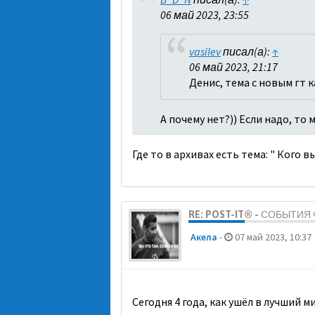
06 май 2023, 23:55
vasilev
писал(а):
↑
06 май 2023, 21:17
Денис, тема с новым гт 
А почему нет?)) Если надо, то
Где то в архивах есть тема: " Кого 
RE: POST-IT® - СОБЫТИ
Акела
-
07 май 2023, 10:37
Сегодня 4 года, как ушёл в лучший 