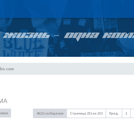
 ЖИЗНЬ – ОДНА КОМ
din.com
МА
Поиск
4622 сообщения
Страница
231
из
232
Пред.
1