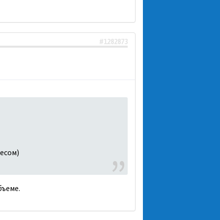
#1282873
Чесом)
бъеме.