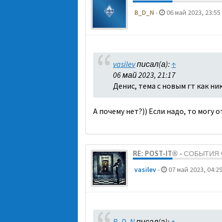
B_D_N
-
06 май 2023, 23:55
vasilev
писал(а):
↑
06 май 2023, 21:17
Денис, тема с новым гт как ни
А почему нет?)) Если надо, то могу 
RE: POST-IT® - СОБЫТИ
vasilev
-
07 май 2023, 04:2
B_D_N
писал(а):
↑