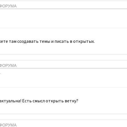
Я ФОРУМА
ете там создавать темы и писать в открытых.
Я ФОРУМА
7
 актуальна! Есть смысл открыть ветку?
Я ФОРУМА