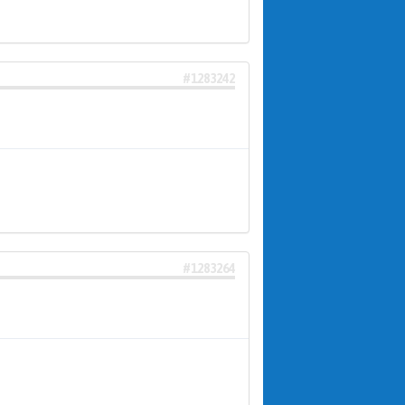
#1283242
#1283264