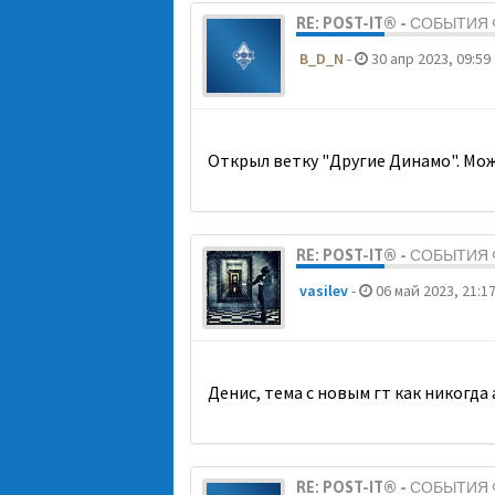
RE: POST-IT® - СОБЫТИ
B_D_N
-
30 апр 2023, 09:59
Открыл ветку "Другие Динамо". Мож
RE: POST-IT® - СОБЫТИ
vasilev
-
06 май 2023, 21:1
Денис, тема с новым гт как никогда
RE: POST-IT® - СОБЫТИ