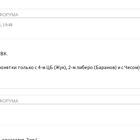
Я ФОРУМА
, 19:48
ВК.
онятки только с 4-м ЦБ (Жук), 2-м либеро (Баранов) и с Чесом)
Я ФОРУМА
 отказался. Зол.(