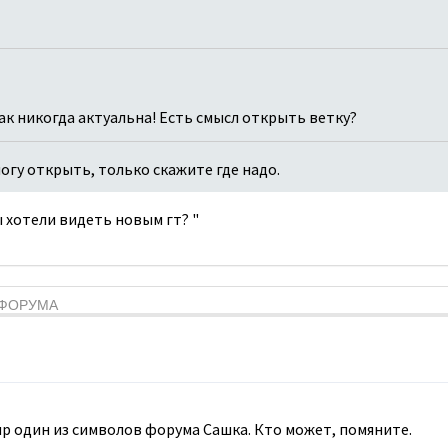
как никогда актуальна! Есть смысл открыть ветку?
 могу открыть, только скажите где надо.
вы хотели видеть новым гт? "
Я ФОРУМА
мир один из символов форума Сашка. Кто может, помяните.