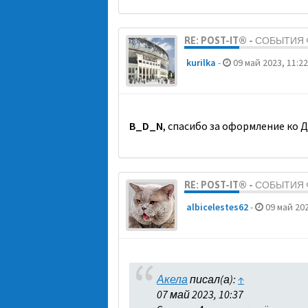
RE: POST-IT® - СОБЫТИ
kurilka
-
09 май 2023, 11:22
B_D_N
, спасибо за оформление ко 
RE: POST-IT® - СОБЫТИ
albicelestes62
-
09 май 202
Акела
писал(а):
↑
07 май 2023, 10:37