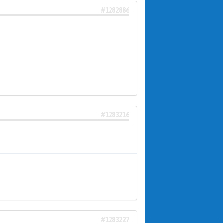
#1282886
#1283216
#1283227