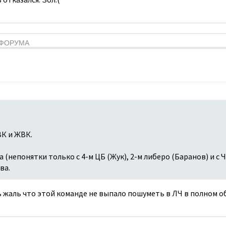
Я ФОРУМА
К и ЖВК.
 (непонятки только с 4-м ЦБ (Жук), 2-м либеро (Баранов) и с 
ва.
 жаль что этой команде не выпало пошуметь в ЛЧ в полном о