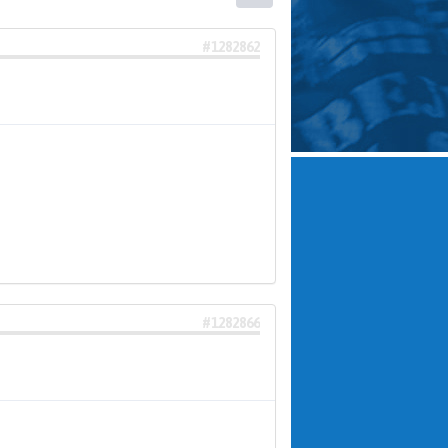
#1282862
#1282866