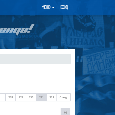
×
МЕНЮ
ВХОД
АНДА!
…
228
229
230
231
232
След.