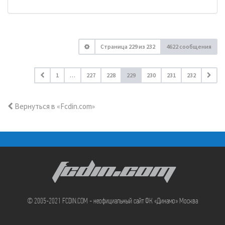
Страница
229
из
232
4622 сообщения
1
…
227
228
229
230
231
232
Вернуться в «Fcdin.com»
FCDIN.COM
© 2005-2021 FCDIN.COM - неофициальный сайт ФК «Динамо» Москва