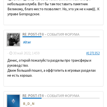
небольшая клумба. Вот бы там поставить памятник
Великому, благо место позволяет. Но, это уж не к нам(((.. К
управе Богородское.
RE: POST-IT® - СОБЫТИЯ ФОРУМА
Alter
-
30 май 2022, 14:59
#1271352
Денис, открой пожалуйста разделы про трансферы и
руководство.
Движ большой пошел, а оффтопить в игровых разделах
не есть хорошо.
RE: POST-IT® - СОБЫТИЯ ФОРУМА
B_D_N