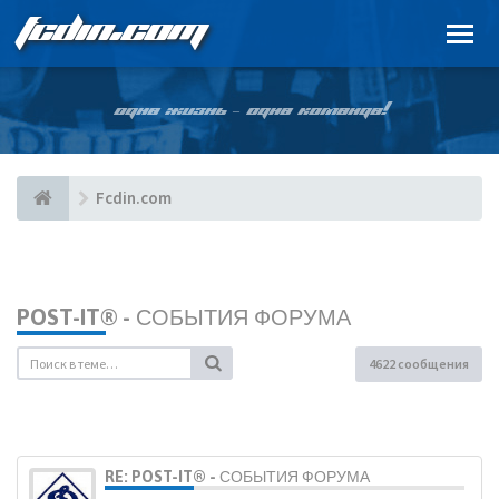
FCDIN.COM
ОДНА ЖИЗНЬ – ОДНА КОМАНДА!
Fcdin.com
POST-IT® - СОБЫТИЯ ФОРУМА
4622 сообщения
RE: POST-IT® - СОБЫТИЯ ФОРУМА