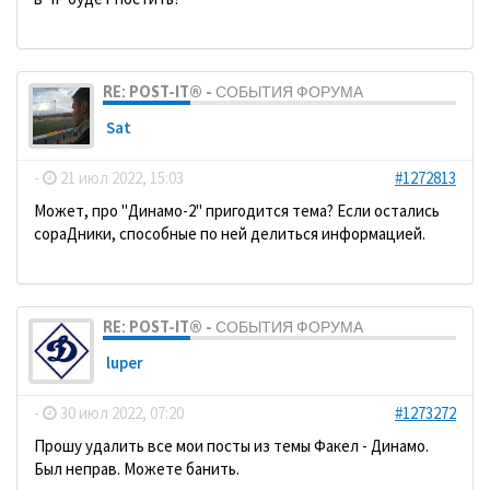
RE: POST-IT® - СОБЫТИЯ ФОРУМА
Sat
-
21 июл 2022, 15:03
#1272813
Может, про "Динамо-2" пригодится тема? Если остались
сораДники, способные по ней делиться информацией.
RE: POST-IT® - СОБЫТИЯ ФОРУМА
luper
-
30 июл 2022, 07:20
#1273272
Прошу удалить все мои посты из темы Факел - Динамо.
Был неправ. Можете банить.