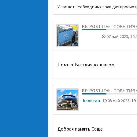
У вас нет необходимых прав для просмо
RE: POST-IT® - СОБЫТИ
dolbano
-
07 май 2023, 16:
Помню. Был лично знаком.
RE: POST-IT® - СОБЫТИ
Кaпитaн
-
08 май 2023, 19
Добрая память Саше.