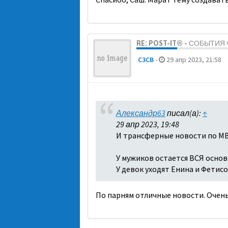
RE: POST-IT® - СОБЫТИ
C3CB
-
29 апр 2023, 21:58
Александр63
писал(а):
↑
29 апр 2023, 19:48
И трансферные новости по МВ
У мужиков остается ВСЯ основа
У девок уходят Енина и Фетисо
По парням отличные новости. Очень