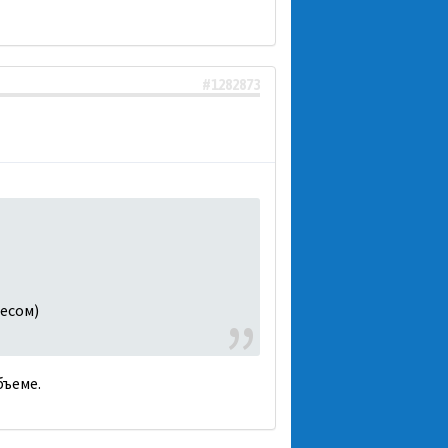
#1282873
Чесом)
бъеме.