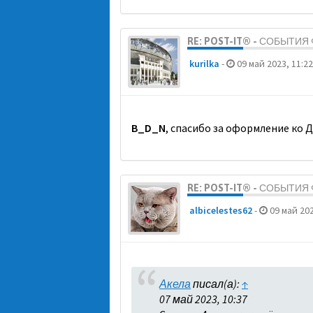
RE: POST-IT® - СОБЫТИ
kurilka
-
09 май 2023, 11:22
B_D_N
, спасибо за оформление ко 
RE: POST-IT® - СОБЫТИ
albicelestes62
-
09 май 202
Акела
писал(а):
↑
07 май 2023, 10:37