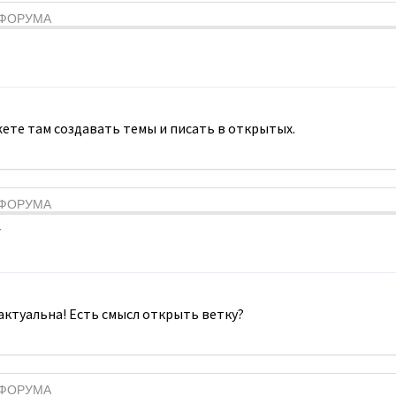
Я ФОРУМА
ете там создавать темы и писать в открытых.
Я ФОРУМА
7
 актуальна! Есть смысл открыть ветку?
Я ФОРУМА