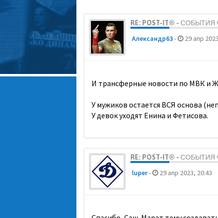
RE: POST-IT® - СОБЫТИ
Александр63
-
29 апр 2023
И трансферные новости по МВК и Ж
У мужиков остается ВСЯ основа (неп
У девок уходят Енина и Фетисова.
RE: POST-IT® - СОБЫТИ
luper
-
29 апр 2023, 20:43
Спасибо, Саш. Марат тему создавать