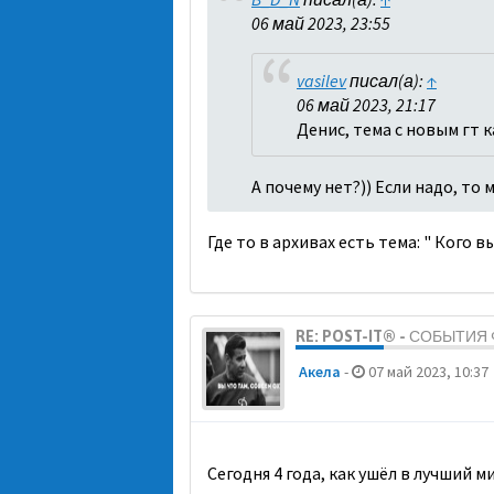
06 май 2023, 23:55
vasilev
писал(а):
↑
06 май 2023, 21:17
Денис, тема с новым гт 
А почему нет?)) Если надо, то
Где то в архивах есть тема: " Кого 
RE: POST-IT® - СОБЫТИ
Акела
-
07 май 2023, 10:37
Сегодня 4 года, как ушёл в лучший 