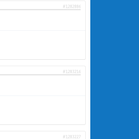
#1282886
#1283216
#1283227