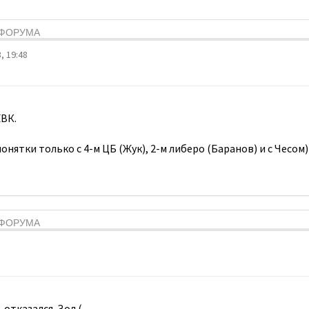
Я ФОРУМА
, 19:48
ВК.
онятки только с 4-м ЦБ (Жук), 2-м либеро (Баранов) и с Чесом)
Я ФОРУМА
 отказался. Зол.(