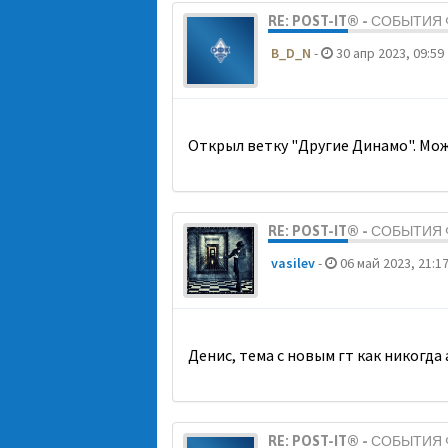
RE: POST-IT® - СОБЫТИ
B_D_N
-
30 апр 2023, 09:59
Открыл ветку "Другие Динамо". Мож
RE: POST-IT® - СОБЫТИ
vasilev
-
06 май 2023, 21:1
Денис, тема с новым гт как никогда
RE: POST-IT® - СОБЫТИ