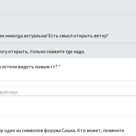
как никогда актуальна! Есть смысл открыть ветку?
 могу открыть, только скажите где надо.
вы хотели видеть новым гт? "
Я ФОРУМА
мир один из символов форума Сашка. Кто может, помяните.