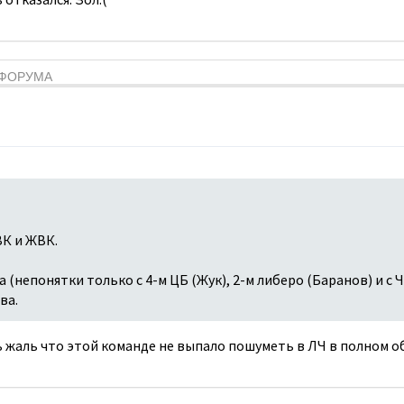
Я ФОРУМА
К и ЖВК.
 (непонятки только с 4-м ЦБ (Жук), 2-м либеро (Баранов) и с 
ва.
 жаль что этой команде не выпало пошуметь в ЛЧ в полном о