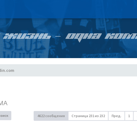
 ЖИЗНЬ – ОДНА КОМ
din.com
МА
Поиск
4622 сообщения
Страница
231
из
232
Пред.
1