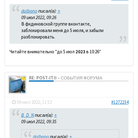
dolbano
писал(а):
↑
09 июл 2022, 09:26
В фкдиновской группе вконтакте,
заблокировали меня до 5 июля, и забыли
разблокировать.
Читайте внимательно "до 5 июл
2023
в 10:26"
RE: POST-IT® - СОБЫТИЯ ФОРУМА
dolbano
-
09 июл 2022, 11:52
#1272234
B_D_N
писал(а):
↑
09 июл 2022, 09:35
dolbano
писал(а):
↑