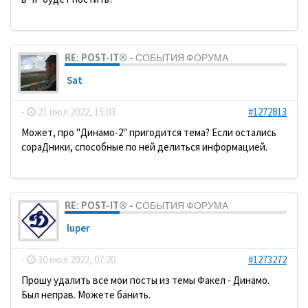
RE: POST-IT® - СОБЫТИЯ ФОРУМА
Sat
-
21 июл 2022, 15:03
#1272813
Может, про "Динамо-2" пригодится тема? Если остались
сораДники, способные по ней делиться информацией.
RE: POST-IT® - СОБЫТИЯ ФОРУМА
luper
-
30 июл 2022, 07:20
#1273272
Прошу удалить все мои посты из темы Факел - Динамо.
Был неправ. Можете банить.