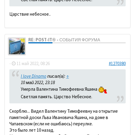
Царствие небесное..
RE: POST-IT® - СОБЫТИЯ ФОРУМА
dolbano
-
11 май 2022, 08:26
#1270380
I love Dinamo
писал(а):
↑
10 май 2022, 23:18
Умерла Валентина Тимофеевна Яшина
Светлая память. Царство Небесное.
Скорблю... Видел Валентину Тимофеевну на открытие
памятной доски Льва Ивановича Яшина, на доме в
Чапаевском (если не ошибаюсь) переулке.
Это было лет 10 назад.