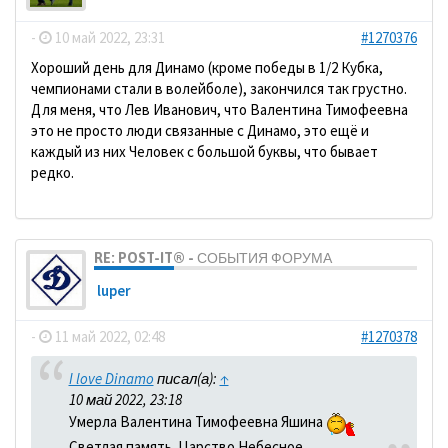
-
10 май 2022, 23:31
#1270376
Хороший день для Динамо (кроме победы в 1/2 Кубка,
чемпионами стали в волейболе), закончился так грустно.
Для меня, что Лев Иванович, что Валентина Тимофеевна
это не просто люди связанные с Динамо, это ещё и
каждый из них Человек с большой буквы, что бывает
редко.
RE: POST-IT® - СОБЫТИЯ ФОРУМА
luper
-
11 май 2022, 02:48
#1270378
I love Dinamo
писал(а):
↑
10 май 2022, 23:18
Умерла Валентина Тимофеевна Яшина
Светлая память. Царство Небесное.