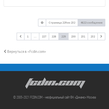
Страница
229
из
232
4622 сообщения
1
…
227
228
229
230
231
232
Вернуться в «Fcdin.com»
FCDIN.COM
© 2005-2021 FCDIN.COM - неофициальный сайт ФК «Динамо» Москва