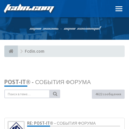
FCDIN.COM
ОДНА ЖИЗНЬ – ОДНА КОМАНДА!
Fcdin.com
POST-IT® - СОБЫТИЯ ФОРУМА
4622 сообщения
RE: POST-IT® - СОБЫТИЯ ФОРУМА