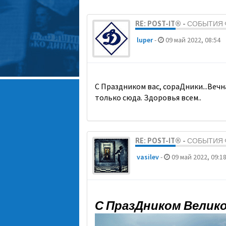
RE: POST-IT® - СОБЫТИ
luper
-
09 май 2022, 08:54
С Праздником вас, сораДники...Вечн
только сюда. Здоровья всем..
RE: POST-IT® - СОБЫТИ
vasilev
-
09 май 2022, 09:1
С ПразДником Велик