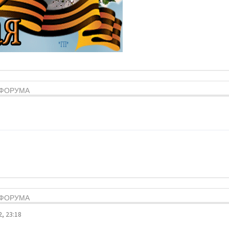
Я ФОРУМА
Я ФОРУМА
, 23:18