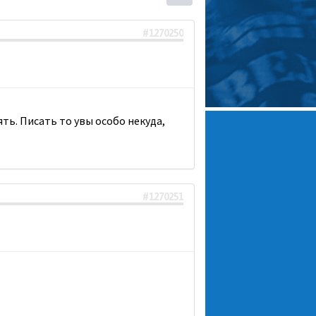
#1270250
ть. Писать то увы особо некуда,
#1270251