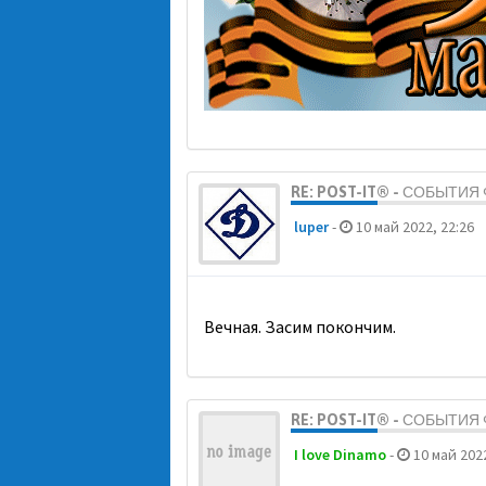
RE: POST-IT® - СОБЫТИ
luper
-
10 май 2022, 22:26
Вечная. Засим покончим.
RE: POST-IT® - СОБЫТИ
I love Dinamo
-
10 май 2022