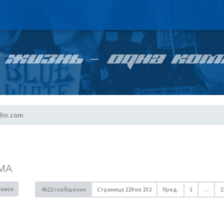
 ЖИЗНЬ – ОДНА КОМ
din.com
МА
Поиск
4622 сообщения
Страница
229
из
232
Пред.
1
…
2