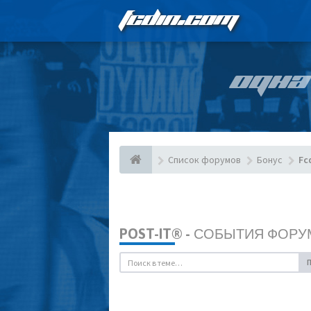
FCDIN.COM
ОДНА
Список форумов
Бонус
Fc
POST-IT® - СОБЫТИЯ ФОРУ