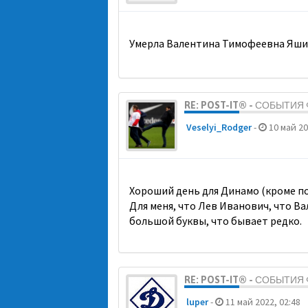
Умерла Валентина Тимофеевна Яш
RE: POST-IT® - СОБЫТИ
Veselyi_Rodger
-
10 май 20
Хороший день для Динамо (кроме поб
Для меня, что Лев Иванович, что В
большой буквы, что бывает редко.
RE: POST-IT® - СОБЫТИ
luper
-
11 май 2022, 02:48