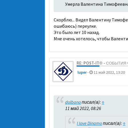
Умерла Валентина Тимофеев
Скорблю... Видел Валентину Тимофе
ошибаюсь) переулке.
Это было лет 10 назад.
Мне очень хотелось, чтобы Валенти
RE: POST-IT® - СОБЫТИ
luper
-
11 май 2022, 13:20
dolbano
писал(а):
↑
11 май 2022, 08:26
I love Dinamo
писал(а):
↑