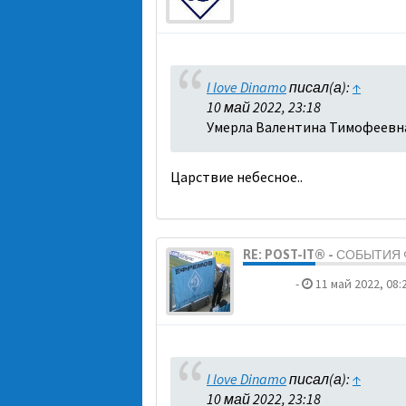
I love Dinamo
писал(а):
↑
10 май 2022, 23:18
Умерла Валентина Тимофеев
Царствие небесное..
RE: POST-IT® - СОБЫТИ
dolbano
-
11 май 2022, 08:
I love Dinamo
писал(а):
↑
10 май 2022, 23:18