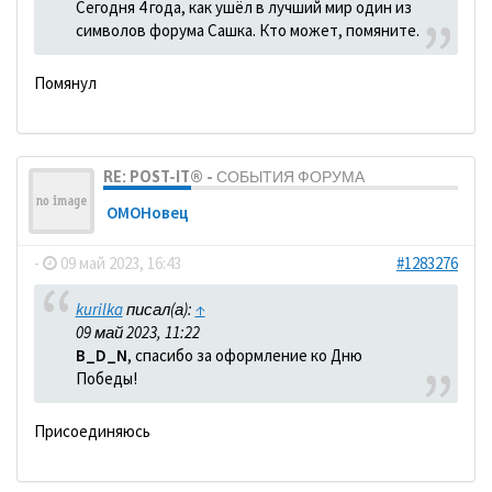
Сегодня 4 года, как ушёл в лучший мир один из
символов форума Сашка. Кто может, помяните.
Помянул
RE: POST-IT® - СОБЫТИЯ ФОРУМА
ОМОНовец
-
09 май 2023, 16:43
#1283276
kurilka
писал(а):
↑
09 май 2023, 11:22
B_D_N
, спасибо за оформление ко Дню
Победы!
Присоединяюсь