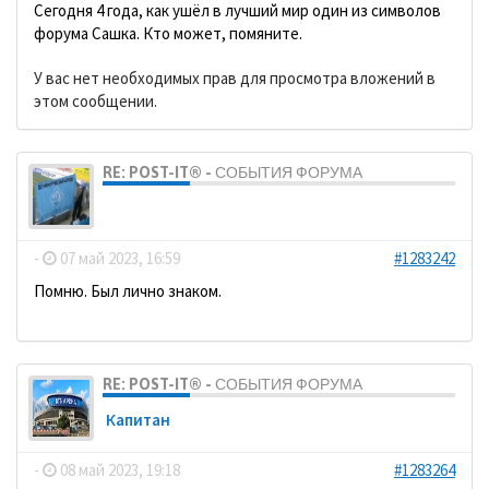
Сегодня 4 года, как ушёл в лучший мир один из символов
форума Сашка. Кто может, помяните.
У вас нет необходимых прав для просмотра вложений в
этом сообщении.
RE: POST-IT® - СОБЫТИЯ ФОРУМА
dolbano
-
07 май 2023, 16:59
#1283242
Помню. Был лично знаком.
RE: POST-IT® - СОБЫТИЯ ФОРУМА
Кaпитaн
-
08 май 2023, 19:18
#1283264