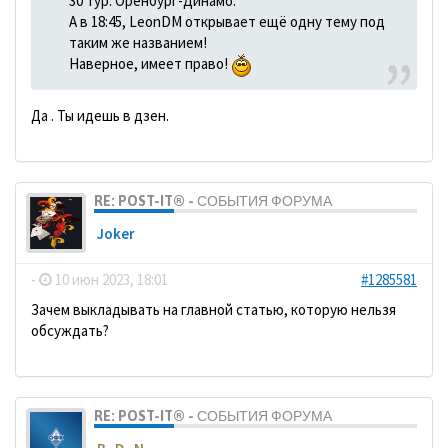
30 тур. Оренбург-Динамо.
А в 18:45, LeonDM открывает ещё одну тему под
таким же названием!
Наверное, имеет право!
Да . Ты идешь в дзен.
RE: POST-IT® - СОБЫТИЯ ФОРУМА
Joker
-
10 июн 2023, 18:01
#1285581
Зачем выкладывать на главной статью, которую нельзя
обсуждать?
RE: POST-IT® - СОБЫТИЯ ФОРУМА