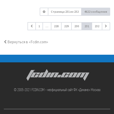
Страница
231
из
232
4622 сообщения
1
…
228
229
230
231
232
Вернуться в «Fcdin.com»
FCDIN.COM
© 2005-2021 FCDIN.COM - неофициальный сайт ФК «Динамо» Москва