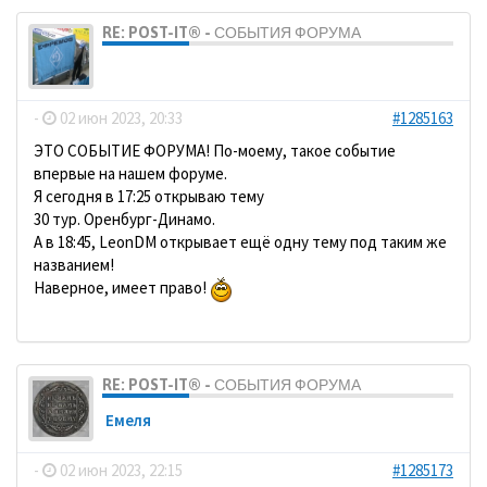
RE: POST-IT® - СОБЫТИЯ ФОРУМА
dolbano
-
02 июн 2023, 20:33
#1285163
ЭТО СОБЫТИЕ ФОРУМА! По-моему, такое событие
впервые на нашем форуме.
Я сегодня в 17:25 открываю тему
30 тур. Оренбург-Динамо.
А в 18:45, LeonDM открывает ещё одну тему под таким же
названием!
Наверное, имеет право!
RE: POST-IT® - СОБЫТИЯ ФОРУМА
Емеля
-
02 июн 2023, 22:15
#1285173