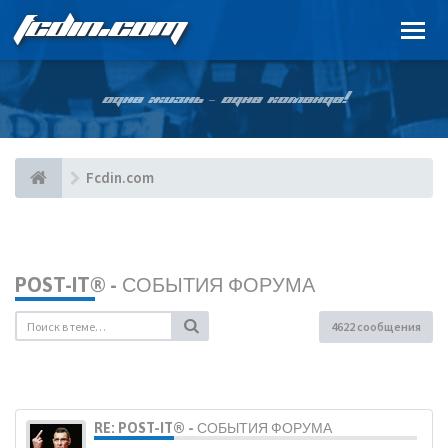
FCDIN.COM
ОДНА ЖИЗНЬ – ОДНА КОМАНДА!
Fcdin.com
POST-IT® - СОБЫТИЯ ФОРУМА
4622 сообщения
RE: POST-IT® - СОБЫТИЯ ФОРУМА