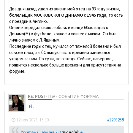
Два дня назад ушел из жизни мой отец на 93 году жизни,
болельщик МОСКОВСКОГО ДИНАМО с 1945 года
, то есть
с поездки в Англию.
Он мне передал свою любовь в конце 60ых годов к
Динамо(М) в футболе, хоккее и хоккее с мячом . Он был
лично знаком с Л. Яшиным.
Последние годы отец мучился от тяжелой болезни и был
совсем плох, а я бОльшую часть времени занимался
уходом за ним. По сути, не отходя. Сейчас, наверное,
появится несколько больше времени для присутствия на
форуме.
RE: POST-IT® - СОБЫТИЯ ФОРУМА
Fil
-
12 ноя 2023, 15:30
#1293258
Критик Силкина 2.0
писал(а):
↑