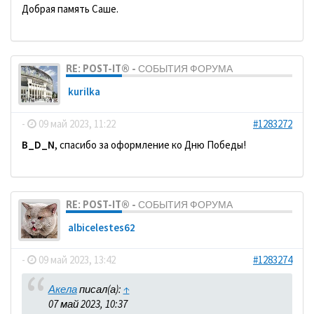
Добрая память Саше.
RE: POST-IT® - СОБЫТИЯ ФОРУМА
kurilka
-
09 май 2023, 11:22
#1283272
B_D_N
, спасибо за оформление ко Дню Победы!
RE: POST-IT® - СОБЫТИЯ ФОРУМА
albicelestes62
-
09 май 2023, 13:42
#1283274
Акела
писал(а):
↑
07 май 2023, 10:37