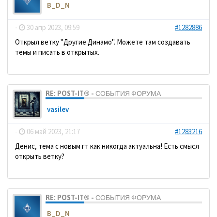
B_D_N
-
30 апр 2023, 09:59
#1282886
Открыл ветку "Другие Динамо". Можете там создавать
темы и писать в открытых.
RE: POST-IT® - СОБЫТИЯ ФОРУМА
vasilev
-
06 май 2023, 21:17
#1283216
Денис, тема с новым гт как никогда актуальна! Есть смысл
открыть ветку?
RE: POST-IT® - СОБЫТИЯ ФОРУМА
B_D_N