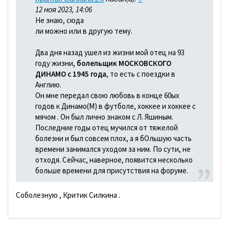
12 ноя 2023, 14:06
Не знаю, сюда
ли можно или в другую тему.
Два дня назад ушел из жизни мой отец на 93
году жизни,
болельщик МОСКОВСКОГО
ДИНАМО с 1945 года
, то есть с поездки в
Англию.
Он мне передал свою любовь в конце 60ых
годов к Динамо(М) в футболе, хоккее и хоккее с
мячом . Он был лично знаком с Л. Яшиным.
Последние годы отец мучился от тяжелой
болезни и был совсем плох, а я бОльшую часть
времени занимался уходом за ним. По сути, не
отходя. Сейчас, наверное, появится несколько
больше времени для присутствия на форуме.
Соболезную , Критик Силкина .