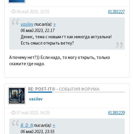
-
06 май 2023, 23:55
#1283227
vasilev
писал(а):
↑
06 май 2023, 21:17
Денис, тема с новым гт как никогда актуальна!
Есть смысл открыть ветку?
А почему нет?)) Если надо, то могу открыть, только
скажите где надо.
RE: POST-IT® - СОБЫТИЯ ФОРУМА
vasilev
-
07 май 2023, 04:29
#1283229
B_D_N
писал(а):
↑
06 май 2023, 23:55