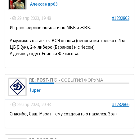
Александр63
-
29 апр 2023, 19:48
#1282862
И трансферные новости по МВК и ЖВК.
У мужиков остается ВСЯ основа (непонятки только с 4-м
ЦБ (Жук), 2-м либеро (Баранов) и с Чесом)
У девок уходят Енина и Фетисова.
RE: POST-IT® - СОБЫТИЯ ФОРУМА
luper
-
29 апр 2023, 20:43
#1282866
Спасибо, Саш. Марат тему создавать отказался. Зол.(