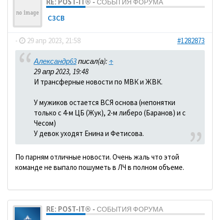
RE: POST-IT® - СОБЫТИЯ ФОРУМА
C3CB
-
29 апр 2023, 21:58
#1282873
Александр63
писал(а):
↑
29 апр 2023, 19:48
И трансферные новости по МВК и ЖВК.
У мужиков остается ВСЯ основа (непонятки
только с 4-м ЦБ (Жук), 2-м либеро (Баранов) и с
Чесом)
У девок уходят Енина и Фетисова.
По парням отличные новости. Очень жаль что этой
команде не выпало пошуметь в ЛЧ в полном объеме.
RE: POST-IT® - СОБЫТИЯ ФОРУМА