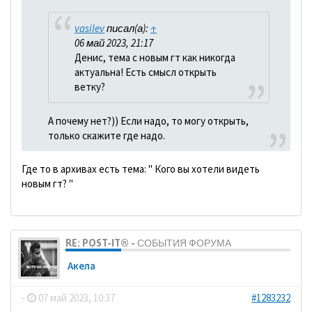
vasilev
писал(а):
↑
06 май 2023, 21:17
Денис, тема с новым гт как никогда
актуальна! Есть смысл открыть
ветку?
А почему нет?)) Если надо, то могу открыть,
только скажите где надо.
Где то в архивах есть тема: " Кого вы хотели видеть
новым гт? "
RE: POST-IT® - СОБЫТИЯ ФОРУМА
Акела
-
07 май 2023, 10:37
#1283232