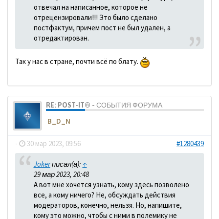
отвечал на написанное, которое не
отрецензировали!!! Это было сделано
постфактум, причем пост не был удален, а
отредактирован.
Так у нас в стране, почти всё по блату.
RE: POST-IT® - СОБЫТИЯ ФОРУМА
B_D_N
-
30 мар 2023, 09:56
#1280439
Joker
писал(а):
↑
29 мар 2023, 20:48
А вот мне хочется узнать, кому здесь позволено
все, а кому ничего? Не, обсуждать действия
модераторов, конечно, нельзя. Но, напишите,
кому это можно, чтобы с ними в полемику не