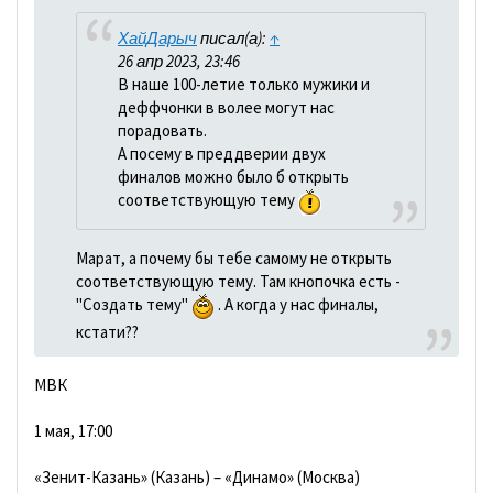
ХайДарыч
писал(а):
↑
26 апр 2023, 23:46
В наше 100-летие только мужики и
деффчонки в волее могут нас
порадовать.
А посему в преддверии двух
финалов можно было б открыть
соответствующую тему
Марат, а почему бы тебе самому не открыть
соответствующую тему. Там кнопочка есть -
"Создать тему"
. А когда у нас финалы,
кстати??
МВК
1 мая, 17:00
«Зенит-Казань» (Казань) – «Динамо» (Москва)