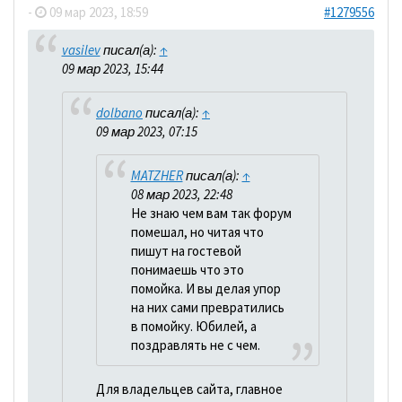
-
09 мар 2023, 18:59
#1279556
vasilev
писал(а):
↑
09 мар 2023, 15:44
dolbano
писал(а):
↑
09 мар 2023, 07:15
MATZHER
писал(а):
↑
08 мар 2023, 22:48
Не знаю чем вам так форум
помешал, но читая что
пишут на гостевой
понимаешь что это
помойка. И вы делая упор
на них сами превратились
в помойку. Юбилей, а
поздравлять не с чем.
Для владельцев сайта, главное