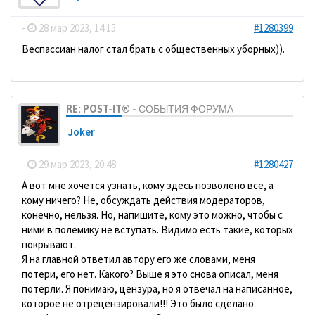
-
28 мар 2023, 14:15
#1280399
Веспассиан налог стал брать с общественных уборных)).
RE: POST-IT® - СОБЫТИЯ ФОРУМА
Joker
-
29 мар 2023, 20:48
#1280427
А вот мне хочется узнать, кому здесь позволено все, а
кому ничего? Не, обсуждать действия модераторов,
конечно, нельзя. Но, напишите, кому это можно, чтобы с
ними в полемику не вступать. Видимо есть такие, которых
покрывают.
Я на главной ответил автору его же словами, меня
потери, его нет. Какого? Выше я это снова описал, меня
потёрли. Я понимаю, цензура, но я отвечал на написанное,
которое не отрецензировали!!! Это было сделано