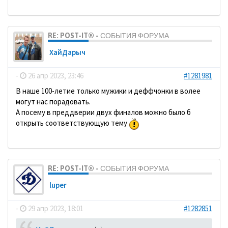
RE: POST-IT® - СОБЫТИЯ ФОРУМА
ХайДарыч
-
26 апр 2023, 23:46
#1281981
В наше 100-летие только мужики и деффчонки в волее
могут нас порадовать.
А посему в преддверии двух финалов можно было б
открыть соответствующую тему
RE: POST-IT® - СОБЫТИЯ ФОРУМА
luper
-
29 апр 2023, 18:01
#1282851