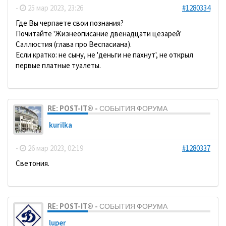
-
25 мар 2023, 23:26
#1280334
Где Вы черпаете свои познания?
Почитайте 'Жизнеописание двенадцати цезарей'
Саллюстия (глава про Веспасиана).
Если кратко: не сыну, не 'деньги не пахнут', не открыл
первые платные туалеты.
RE: POST-IT® - СОБЫТИЯ ФОРУМА
kurilka
-
26 мар 2023, 02:19
#1280337
Светония.
RE: POST-IT® - СОБЫТИЯ ФОРУМА
luper