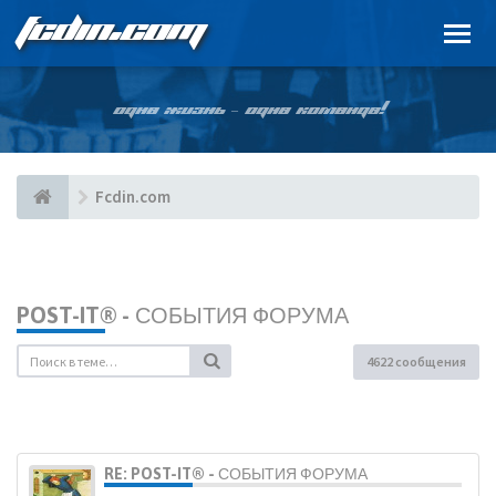
FCDIN.COM
ОДНА ЖИЗНЬ – ОДНА КОМАНДА!
Fcdin.com
POST-IT® - СОБЫТИЯ ФОРУМА
4622 сообщения
RE: POST-IT® - СОБЫТИЯ ФОРУМА