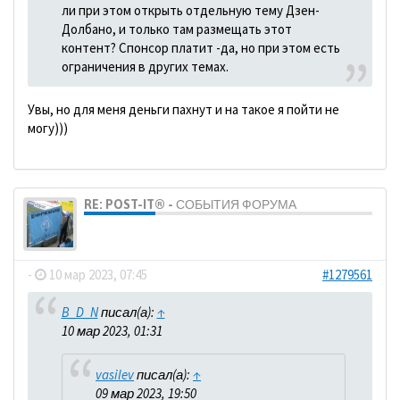
ли при этом открыть отдельную тему Дзен-
Долбано, и только там размещать этот
контент? Спонсор платит -да, но при этом есть
ограничения в других темах.
Увы, но для меня деньги пахнут и на такое я пойти не
могу)))
RE: POST-IT® - СОБЫТИЯ ФОРУМА
dolbano
-
10 мар 2023, 07:45
#1279561
B_D_N
писал(а):
↑
10 мар 2023, 01:31
vasilev
писал(а):
↑
09 мар 2023, 19:50