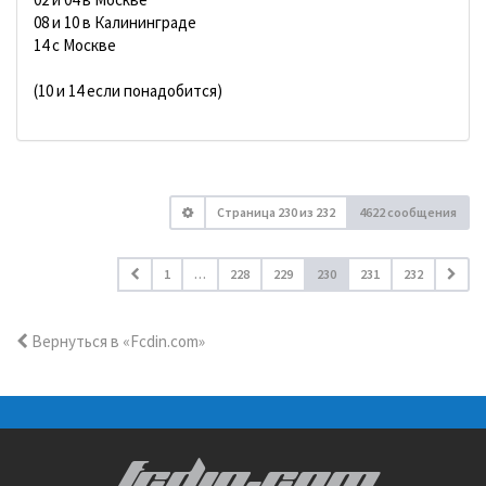
08 и 10 в Калининграде
14 с Москве
(10 и 14 если понадобится)
Страница
230
из
232
4622 сообщения
1
…
228
229
230
231
232
Вернуться в «Fcdin.com»
FCDIN.COM