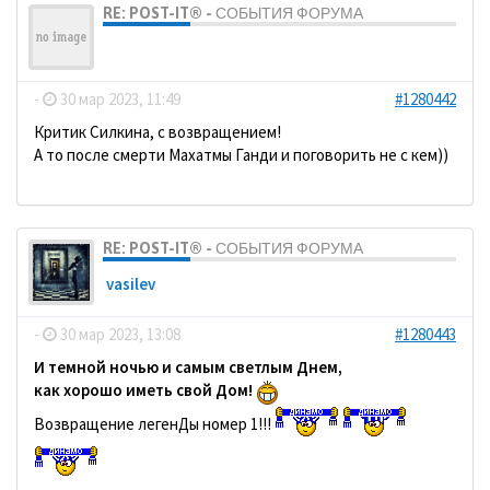
RE: POST-IT® - СОБЫТИЯ ФОРУМА
ДомосеД
-
30 мар 2023, 11:49
#1280442
Критик Силкина, с возвращением!
А то после смерти Махатмы Ганди и поговорить не с кем))
RE: POST-IT® - СОБЫТИЯ ФОРУМА
vasilev
-
30 мар 2023, 13:08
#1280443
И темной ночью и самым светлым Днем,
как хорошо иметь свой Дом!
Возвращение легенДы номер 1!!!