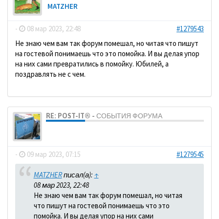
MATZHER
-
08 мар 2023, 22:48
#1279543
Не знаю чем вам так форум помешал, но читая что пишут
на гостевой понимаешь что это помойка. И вы делая упор
на них сами превратились в помойку. Юбилей, а
поздравлять не с чем.
RE: POST-IT® - СОБЫТИЯ ФОРУМА
dolbano
-
09 мар 2023, 07:15
#1279545
MATZHER
писал(а):
↑
08 мар 2023, 22:48
Не знаю чем вам так форум помешал, но читая
что пишут на гостевой понимаешь что это
помойка. И вы делая упор на них сами