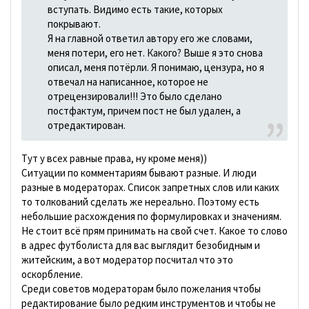
вступать. Видимо есть такие, которых
покрывают.
Я на главной ответил автору его же словами,
меня потери, его нет. Какого? Выше я это снова
описал, меня потёрли. Я понимаю, цензура, но я
отвечал на написанное, которое не
отрецензировали!!! Это было сделано
постфактум, причем пост не был удален, а
отредактирован.
Тут у всех равные права, ну кроме меня))
Ситуации по комментариям бывают разные. И люди
разные в модераторах. Список запретных слов или каких
то толкований сделать же нереально. Поэтому есть
небольшие расхождения по формулировках и значениям.
Не стоит всё прям принимать на свой счет. Какое то слово
в адрес футболиста для вас выглядит безобидным и
житейским, а вот модератор посчитал что это
оскорбление.
Среди советов модераторам было пожелания чтобы
редактирование было редким инструментов и чтобы не