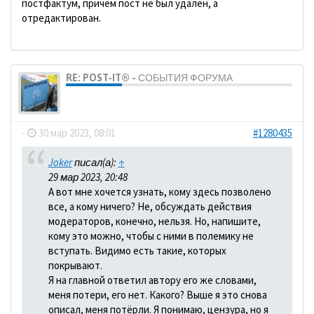
постфактум, причем пост не был удален, а
отредактирован.
RE: POST-IT® - СОБЫТИЯ ФОРУМА
dolbano
-
30 мар 2023, 08:01
#1280435
Joker
писал(а):
↑
29 мар 2023, 20:48
А вот мне хочется узнать, кому здесь позволено
все, а кому ничего? Не, обсуждать действия
модераторов, конечно, нельзя. Но, напишите,
кому это можно, чтобы с ними в полемику не
вступать. Видимо есть такие, которых
покрывают.
Я на главной ответил автору его же словами,
меня потери, его нет. Какого? Выше я это снова
описал, меня потёрли. Я понимаю, цензура, но я