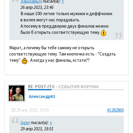
ХайДарыч
писал(а):
↑
26 апр 2023, 23:46
В наше 100-летие только мужики и деффчонки
в волее могут нас порадовать.
А посему в преддверии двух финалов можно
было б открыть соответствующую тему
Марат, а почему бы тебе самому не открыть
соответствующую тему. Там кнопочка есть - "Создать
тему"
. А когда у нас финалы, кстати??
RE: POST-IT® - СОБЫТИЯ ФОРУМА
Александр63
-
29 апр 2023, 19:39
#1282860
luper
писал(а):
↑
29 апр 2023, 18:01