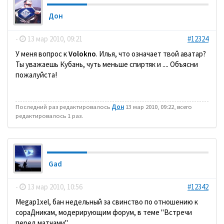
Дон
-
13 мар 2010, 09:21
#12324
У меня вопрос к
Volokno
. Илья, что означает твой аватар?
Ты уважаешь Кубань, чуть меньше спиртяк и .... Объясни
пожалуйста!
Последний раз редактировалось
Дон
13 мар 2010, 09:22, всего
редактировалось 1 раз.
Gad
-
13 мар 2010, 10:56
#12342
Megap1xel, бан недельный за свинство по отношению к
сораДникам, модерирующим форум, в теме "Встречи
перед матчами".