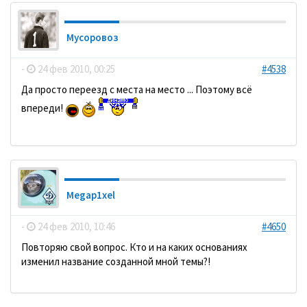
Мусоровоз
-
24 фев 2010, 00:25
#4538
Да просто переезд с места на место ... Поэтому всё
впереди!
Megap1xel
-
24 фев 2010, 10:46
#4650
Повторяю свой вопрос. Кто и на каких основаниях
изменил название созданной мной темы?!