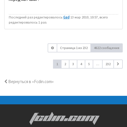
Последний раз редактировалось
Gad
13 мар 2010, 10:57, всего
редактировалось 1 раз.
Страница
1
из
232
4622 сообщения
1
2
3
4
5
…
232
Вернуться в «Fcdin.com»
FCDIN.COM