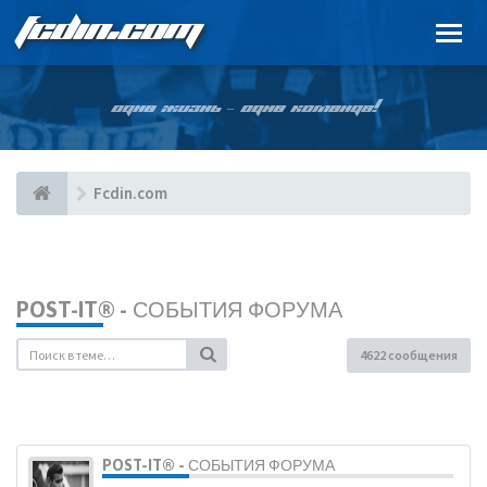
FCDIN.COM
ОДНА ЖИЗНЬ – ОДНА КОМАНДА!
Fcdin.com
POST-IT® - СОБЫТИЯ ФОРУМА
4622 сообщения
POST-IT® - СОБЫТИЯ ФОРУМА