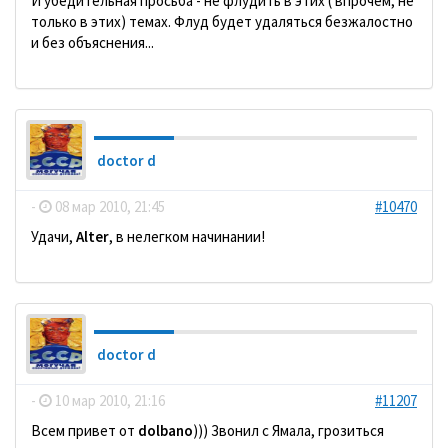
И убедительная просьба - не флудить в этих ( впрочем, не
только в этих) темах. Флуд будет удаляться безжалостно
и без объяснения...
doctor d
-
08 мар 2010, 21:45
#10470
Удачи,
Alter
, в нелегком начинании!
doctor d
-
10 мар 2010, 21:16
#11207
Всем привет от
dolbano
))) Звонил с Ямала, грозиться