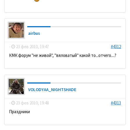
airbus
-
23 фев 2010, 19:47
#4312
КМК форум "не живой", "вяловатый" какой то...отчего....?
VOLODYAA_NIGHTSHADE
-
23 фев 2010, 19:48
#4313
Праздники