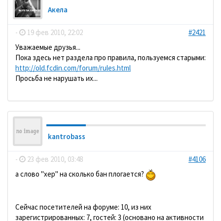
Акела
-
19 фев 2010, 22:02
#2421
Уважаемые друзья...
Пока здесь нет раздела про правила, пользуемся старыми:
http://old.fcdin.com/forum/rules.html
Просьба не нарушать их...
kantrobass
-
23 фев 2010, 03:48
#4106
а слово "хер" на сколько бан плогается?
Сейчас посетителей на форуме: 10, из них
зарегистрированных: 7, гостей: 3 (основано на активности