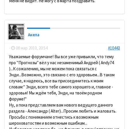
Меня не видит. Не могу с 8 марта поздравить.
Акела
-
08 мар 2010, 20:54
#10443
Уважаемые форумчане! Вы все уже привыкли, что тему
про "Прогнозы" вёл у нас незаменимый Андрей ( Andy74
)...К сожалению, мы не можем пока связаться с
Энди...Возможно, это связано с его здоровьем...В таком
случае, я надеюсь, все вы присоединитесь к моим
словам:" Энди, всего тебе самого хорошего и, главное -
здоровья! Мы ждём тебя, Энди, на твоём родном
форуме!"
Ну, а пока представляем вам нового ведущего данного
раздела - Александр ( Alter)...Просим любить и жаловать.
Просьба с пониманием отнестись к возможным
шероховатостям и возможным ошибкам...