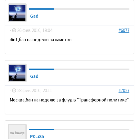
Gad
-
26 фев 2010, 19:04
#6077
din1,бан на неделю за хамство.
Gad
-
28 фев 2010, 20:11
#7027
Москва,бан на неделю за флуд в "Трансферной политике"
P0LiSh