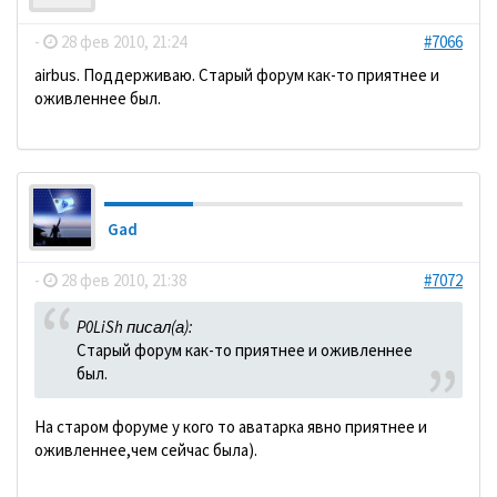
-
28 фев 2010, 21:24
#7066
аirbus. Поддерживаю. Старый форум как-то приятнее и
оживленнее был.
Gad
-
28 фев 2010, 21:38
#7072
P0LiSh писал(а):
Старый форум как-то приятнее и оживленнее
был.
На старом форуме у кого то аватарка явно приятнее и
оживленнее,чем сейчас была).