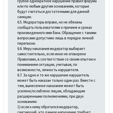
грубое однократное нарушение правил форума
или по любым другим основаниям, которые
будут считаться достаточными для данной
санкции.
6.5. Модераторы вправе, но не обязаны
сообщать пользователям о причине и сроках
произведенного ими бана. Обращение с такими
вопросами допустимо лишь в порядке личной
переписки.
6.6. Меру наказания модератор выбирает
самостоятельно, если иное не оговорено
Правилами, в соответствии со своим опытом и
пониманием ситуации, учитывая, по
возможности, личность нарушителя.
6.7. За одно и то же нарушение нарушитель
может быть наказан только один раз. Вместе с
тем, вынесенное наказание может быть
усилено/ослаблено лицом, обладающим
расширенными полномочиями, при двух
основаниях:
1) если к нему обратился модератор,
считающий, что данное нарушение требует