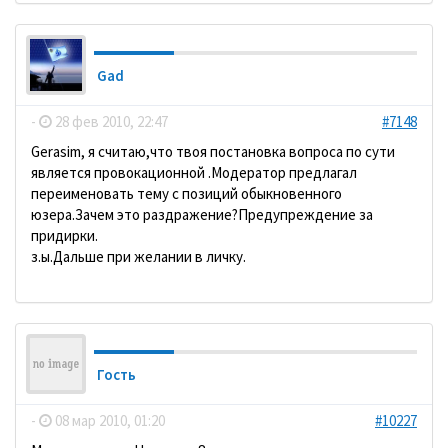
Gad
-
28 фев 2010, 22:47
#7148
Gerasim, я считаю,что твоя постановка вопроса по сути
является провокационной .Модератор предлагал
переименовать тему с позиций обыкновенного
юзера.Зачем это раздражение?Предупреждение за
придирки.
з.ы.Дальше при желании в личку.
Гость
-
08 мар 2010, 01:20
#10227