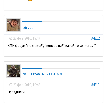
airbus
-
23 фев 2010, 19:47
#4312
КМК форум "не живой", "вяловатый" какой то...отчего....?
VOLODYAA_NIGHTSHADE
-
23 фев 2010, 19:48
#4313
Праздники