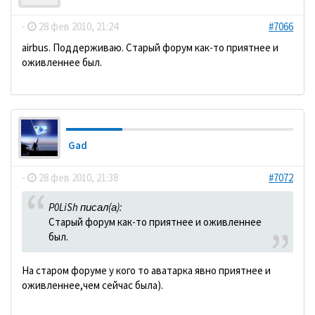
-
28 фев 2010, 21:24
#7066
аirbus. Поддерживаю. Старый форум как-то приятнее и
оживленнее был.
Gad
-
28 фев 2010, 21:38
#7072
P0LiSh писал(а):
Старый форум как-то приятнее и оживленнее
был.
На старом форуме у кого то аватарка явно приятнее и
оживленнее,чем сейчас была).