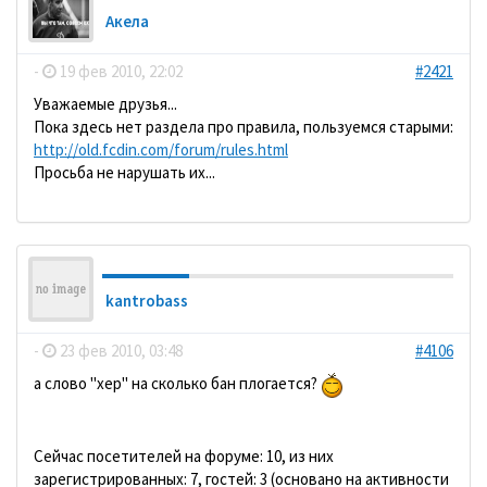
Акела
-
19 фев 2010, 22:02
#2421
Уважаемые друзья...
Пока здесь нет раздела про правила, пользуемся старыми:
http://old.fcdin.com/forum/rules.html
Просьба не нарушать их...
kantrobass
-
23 фев 2010, 03:48
#4106
а слово "хер" на сколько бан плогается?
Сейчас посетителей на форуме: 10, из них
зарегистрированных: 7, гостей: 3 (основано на активности