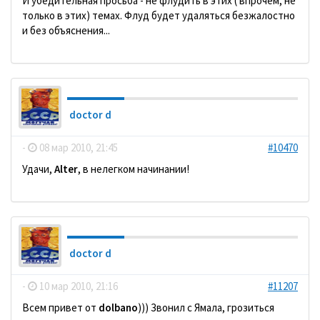
И убедительная просьба - не флудить в этих ( впрочем, не
только в этих) темах. Флуд будет удаляться безжалостно
и без объяснения...
doctor d
-
08 мар 2010, 21:45
#10470
Удачи,
Alter
, в нелегком начинании!
doctor d
-
10 мар 2010, 21:16
#11207
Всем привет от
dolbano
))) Звонил с Ямала, грозиться