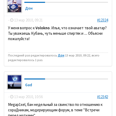
Дон
-
13 мар 2010, 09:21
#12324
У меня вопрос к
Volokno
. Илья, что означает твой аватар?
Ты уважаешь Кубань, чуть меньше спиртяк и .... Объясни
пожалуйста!
Последний раз редактировалось
Дон
13 мар 2010, 09:22, всего
редактировалось 1 раз.
Gad
-
13 мар 2010, 10:56
#12342
Megap1xel, бан недельный за свинство по отношению к
сораДникам, модерирующим форум, в теме "Встречи
перед матчами".