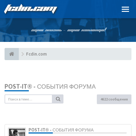
FCDIN.COM
ОДНА ЖИЗНЬ – ОДНА КОМАНДА!
Fcdin.com
POST-IT® - СОБЫТИЯ ФОРУМА
4622 сообщения
POST-IT® - СОБЫТИЯ ФОРУМА