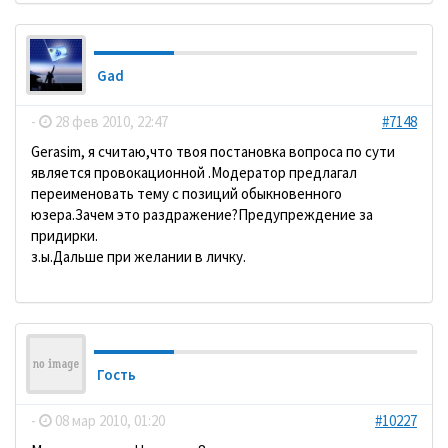
Gad
-
28 фев 2010, 22:47
#7148
Gerasim, я считаю,что твоя постановка вопроса по сути
является провокационной .Модератор предлагал
переименовать тему с позиций обыкновенного
юзера.Зачем это раздражение?Предупреждение за
придирки.
з.ы.Дальше при желании в личку.
Гость
-
08 мар 2010, 01:20
#10227