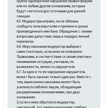
грубое однократное нарушение правил форума
или по любым другим основаниям, которые
будут считаться достаточными для данной
санкции.
6.5. Модераторы вправе, но не обязаны
сообщать пользователям о причине и сроках
произведенного ими бана. Обращение с такими
вопросами допустимо лишь в порядке личной
переписки.
6.6. Меру наказания модератор выбирает
самостоятельно, если иное не оговорено
Правилами, в соответствии со своим опытом и
пониманием ситуации, учитывая, по
возможности, личность нарушителя.
6.7. За одно и то же нарушение нарушитель
может быть наказан только один раз. Вместе с
тем, вынесенное наказание может быть
усилено/ослаблено лицом, обладающим
расширенными полномочиями, при двух
основаниях:
1) если к нему обратился модератор,
считающий, что данное нарушение требует