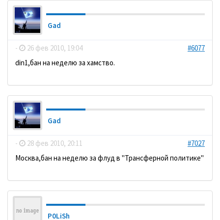
Gad
-
26 фев 2010, 19:04
#6077
din1,бан на неделю за хамство.
Gad
-
28 фев 2010, 20:11
#7027
Москва,бан на неделю за флуд в "Трансферной политике"
P0LiSh