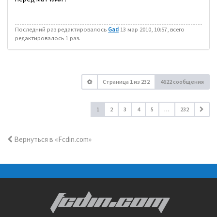
Последний раз редактировалось
Gad
13 мар 2010, 10:57, всего
редактировалось 1 раз.
Страница
1
из
232
4622 сообщения
1
2
3
4
5
…
232
Вернуться в «Fcdin.com»
FCDIN.COM