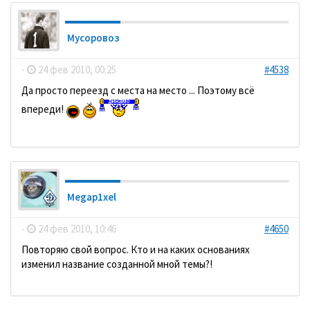
Мусоровоз
-
24 фев 2010, 00:25
#4538
Да просто переезд с места на место ... Поэтому всё
впереди!
Megap1xel
-
24 фев 2010, 10:46
#4650
Повторяю свой вопрос. Кто и на каких основаниях
изменил название созданной мной темы?!