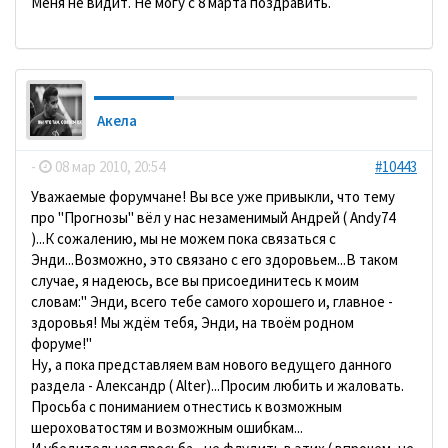
Меня не видит. Не могу с 8 марта поздравить.
Акела
-
08 мар 2010, 20:54
#10443
Уважаемые форумчане! Вы все уже привыкли, что тему
про "Прогнозы" вёл у нас незаменимый Андрей ( Andy74
)...К сожалению, мы не можем пока связаться с
Энди...Возможно, это связано с его здоровьем...В таком
случае, я надеюсь, все вы присоединитесь к моим
словам:" Энди, всего тебе самого хорошего и, главное -
здоровья! Мы ждём тебя, Энди, на твоём родном
форуме!"
Ну, а пока представляем вам нового ведущего данного
раздела - Александр ( Alter)...Просим любить и жаловать.
Просьба с пониманием отнестись к возможным
шероховатостям и возможным ошибкам...