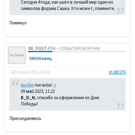
Сегодня 4 года, как ушёл в лучший мир один из
символов форума Сашка. Кто может, помяните.
Помянул
RE: POST-IT® - СОБЫТИЯ ФОРУМА
ОМОНовец
-
09 май 2023, 16:43
#1283276
kurilka
писал(а):
↑
09 май 2023, 11:22
B_D_N
, спасибо за оформление ко Дню
Победы!
Присоединяюсь