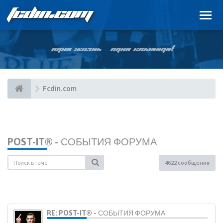
FCDIN.COM
ОДНА ЖИЗНЬ – ОДНА КОМАНДА!
Fcdin.com
POST-IT® - СОБЫТИЯ ФОРУМА
4622 сообщения
RE: POST-IT® - СОБЫТИЯ ФОРУМА