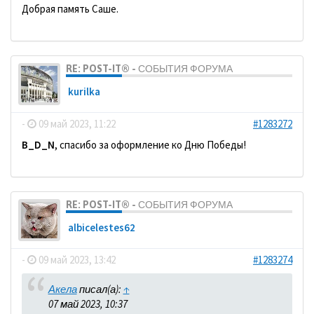
Добрая память Саше.
RE: POST-IT® - СОБЫТИЯ ФОРУМА
kurilka
-
09 май 2023, 11:22
#1283272
B_D_N
, спасибо за оформление ко Дню Победы!
RE: POST-IT® - СОБЫТИЯ ФОРУМА
albicelestes62
-
09 май 2023, 13:42
#1283274
Акела
писал(а):
↑
07 май 2023, 10:37