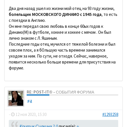
Два дня назад ушел из жизни мой отец на 93 году жизни,
болельщик МОСКОВСКОГО ДИНАМО с 1945 года
, то есть
с поездки в Англию.
Он мне передал свою любовь в конце 60ых годов к
Динамо(М) в футболе, хоккее и хоккее с мячом . Он был
лично знаком с Л. Яшиным.
Последние годы отец мучился от тяжелой болезни и был
совсем плох, а я бОльшую часть времени занимался
уходом за ним. По сути, не отходя. Сейчас, наверное,
появится несколько больше времени для присутствия на
форуме.
RE: POST-IT® - СОБЫТИЯ ФОРУМА
Fil
-
12 ноя 2023, 15:30
#1293258
Критик Силкина 2.0
писал(а):
↑