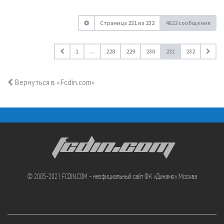
Страница
231
из
232
4622 сообщения
1
…
228
229
230
231
232
Вернуться в «Fcdin.com»
FCDIN.COM
© 2005-2021 FCDIN.COM - неофициальный сайт ФК «Динамо» Москва