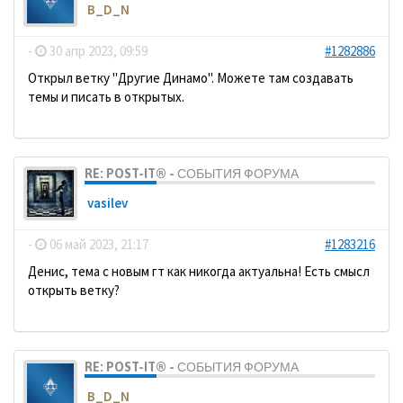
B_D_N
-
30 апр 2023, 09:59
#1282886
Открыл ветку "Другие Динамо". Можете там создавать
темы и писать в открытых.
RE: POST-IT® - СОБЫТИЯ ФОРУМА
vasilev
-
06 май 2023, 21:17
#1283216
Денис, тема с новым гт как никогда актуальна! Есть смысл
открыть ветку?
RE: POST-IT® - СОБЫТИЯ ФОРУМА
B_D_N