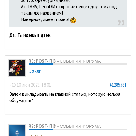
30 тур. Оренбург-Динамо.
А в 18:45, LeonDM открывает ещё одну тему под
таким же названием!
Наверное, имеет право!
Да . Ты идешь в дзен.
RE: POST-IT® - СОБЫТИЯ ФОРУМА
Joker
-
10 июн 2023, 18:01
#1285581
Зачем выкладывать на главной статью, которую нельзя
обсуждать?
RE: POST-IT® - СОБЫТИЯ ФОРУМА