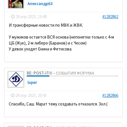
Александр63
-
29 апр 2023, 19:48
#1282862
И трансферные новости по МВК и ЖВК.
У мужиков остается ВСЯ основа (непонятки только с 4-м
ЦБ (Жук), 2-м либеро (Баранов) и с Чесом)
У девок уходят Енина и Фетисова.
RE: POST-IT® - СОБЫТИЯ ФОРУМА
luper
-
29 апр 2023, 20:43
#1282866
Спасибо, Саш. Марат тему создавать отказался. Зол.(