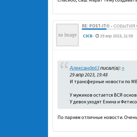
RE: POST-IT® - СОБЫТИ
C3CB
-
29 апр 2023, 21:58
Александр63
писал(а):
↑
29 апр 2023, 19:48
И трансферные новости по МВ
У мужиков остается ВСЯ основа
У девок уходят Енина и Фетисо
По парням отличные новости. Очень