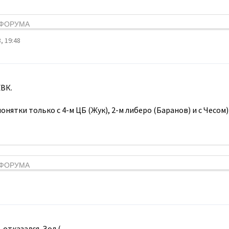
Я ФОРУМА
, 19:48
ВК.
онятки только с 4-м ЦБ (Жук), 2-м либеро (Баранов) и с Чесом)
Я ФОРУМА
 отказался. Зол.(