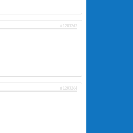
#1283242
#1283264