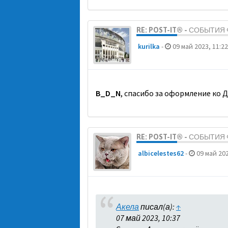
RE: POST-IT® - СОБЫТИ
kurilka
-
09 май 2023, 11:22
B_D_N
, спасибо за оформление ко 
RE: POST-IT® - СОБЫТИ
albicelestes62
-
09 май 202
Акела
писал(а):
↑
07 май 2023, 10:37