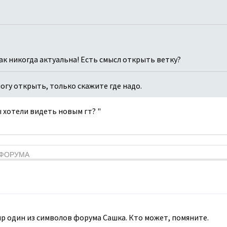
как никогда актуальна! Есть смысл открыть ветку?
 могу открыть, только скажите где надо.
вы хотели видеть новым гт? "
Я ФОРУМА
мир один из символов форума Сашка. Кто может, помяните.