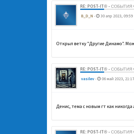
RE: POST-IT® - СОБЫТИ
B_D_N
-
30 апр 2023, 09:59
Открыл ветку "Другие Динамо". Мож
RE: POST-IT® - СОБЫТИ
vasilev
-
06 май 2023, 21:1
Денис, тема с новым гт как никогда
RE: POST-IT® - СОБЫТИ