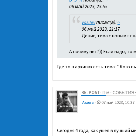
06 май 2023, 23:55
vasilev
писал(а):
↑
06 май 2023, 21:17
Денис, тема с новым гт 
А почему нет?)) Если надо, то
Где то в архивах есть тема: " Кого 
RE: POST-IT® - СОБЫТИ
Акела
-
07 май 2023, 10:37
Сегодня 4 года, как ушёл в лучший 