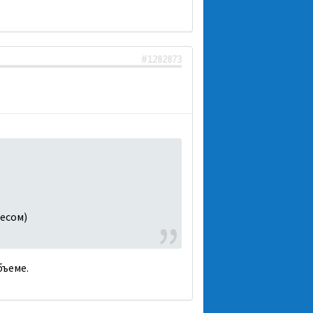
#1282873
Чесом)
бъеме.