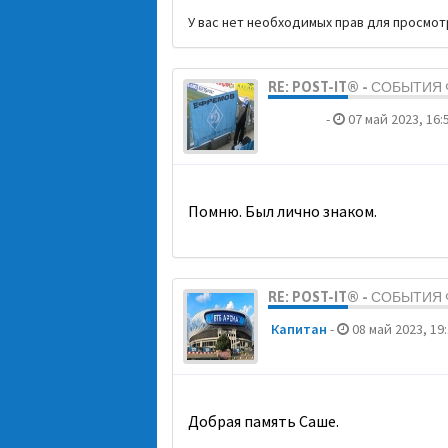
У вас нет необходимых прав для просмо
RE: POST-IT® - СОБЫТИ
dolbano
-
07 май 2023, 16:
Помню. Был лично знаком.
RE: POST-IT® - СОБЫТИ
Кaпитaн
-
08 май 2023, 19
Добрая память Саше.