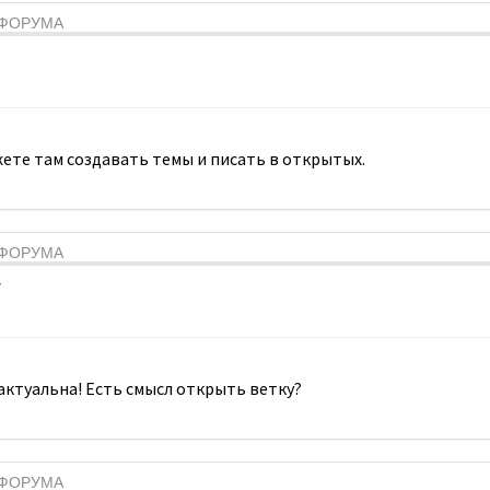
Я ФОРУМА
ете там создавать темы и писать в открытых.
Я ФОРУМА
7
 актуальна! Есть смысл открыть ветку?
Я ФОРУМА