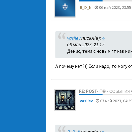
B_D_N
-
06 май 2023, 23:55
vasilev
писал(а):
↑
06 май 2023, 21:17
Денис, тема с новым гт как ни
А почему нет?)) Если надо, то могу 
RE: POST-IT® - СОБЫТИ
vasilev
-
07 май 2023, 04:2
B_D_N
писал(а):
↑