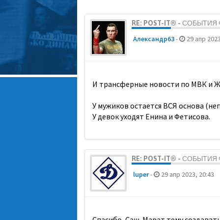
RE: POST-IT® - СОБЫТИ
Александр63
-
29 апр 2023
И трансферные новости по МВК и Ж
У мужиков остается ВСЯ основа (неп
У девок уходят Енина и Фетисова.
RE: POST-IT® - СОБЫТИ
luper
-
29 апр 2023, 20:43
Спасибо, Саш. Марат тему создавать