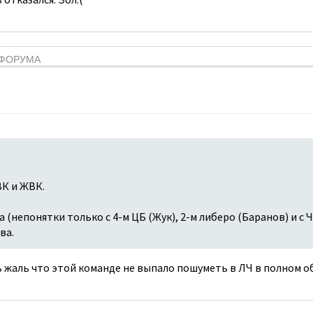
Я ФОРУМА
К и ЖВК.
 (непонятки только с 4-м ЦБ (Жук), 2-м либеро (Баранов) и с 
ва.
 жаль что этой команде не выпало пошуметь в ЛЧ в полном о