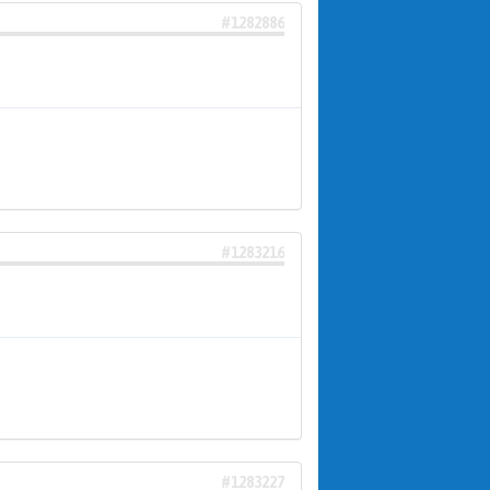
#1282886
#1283216
#1283227