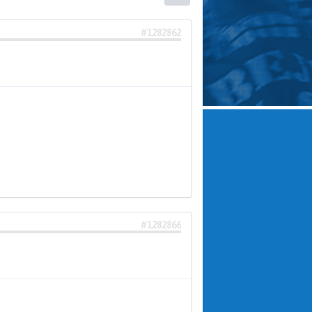
#1282862
#1282866