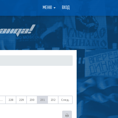
×
МЕНЮ
ВХОД
АНДА!
…
228
229
230
231
232
След.