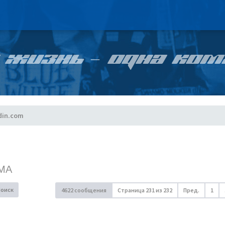
 ЖИЗНЬ – ОДНА КОМ
din.com
МА
Поиск
4622 сообщения
Страница
231
из
232
Пред.
1