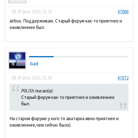
-
28 фев 2010, 21:24
#7066
аirbus. Поддерживаю. Старый форум как-то приятнее и
оживленнее был.
Gad
-
28 фев 2010, 21:38
#7072
P0LiSh писал(а):
Старый форум как-то приятнее и оживленнее
был.
На старом форуме у кого то аватарка явно приятнее и
оживленнее,чем сейчас была).