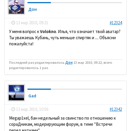
Дон
-
13 мар 2010, 09:21
#12324
У меня вопрос к
Volokno
. Илья, что означает твой аватар?
Ты уважаешь Кубань, чуть меньше спиртяк и .... Объясни
пожалуйста!
Последний раз редактировалось
Дон
13 мар 2010, 09:22, всего
редактировалось 1 раз.
Gad
-
13 мар 2010, 10:56
#12342
Megap1xel, бан недельный за свинство по отношению к
сораДникам, модерирующим форум, в теме "Встречи
перед матчами".