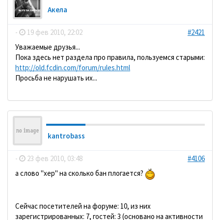
Акела
-
19 фев 2010, 22:02
#2421
Уважаемые друзья...
Пока здесь нет раздела про правила, пользуемся старыми:
http://old.fcdin.com/forum/rules.html
Просьба не нарушать их...
kantrobass
-
23 фев 2010, 03:48
#4106
а слово "хер" на сколько бан плогается?
Сейчас посетителей на форуме: 10, из них
зарегистрированных: 7, гостей: 3 (основано на активности