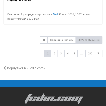
Последний раз редактировалось
Gad
13 мар 2010, 10:57, всего
редактировалось 1 раз.
Страница
1
из
232
4622 сообщения
1
2
3
4
5
…
232
Вернуться в «Fcdin.com»
FCDIN.COM