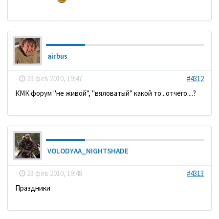
airbus
-
23 фев 2010, 19:47
#4312
КМК форум "не живой", "вяловатый" какой то...отчего....?
VOLODYAA_NIGHTSHADE
-
23 фев 2010, 19:48
#4313
Праздники