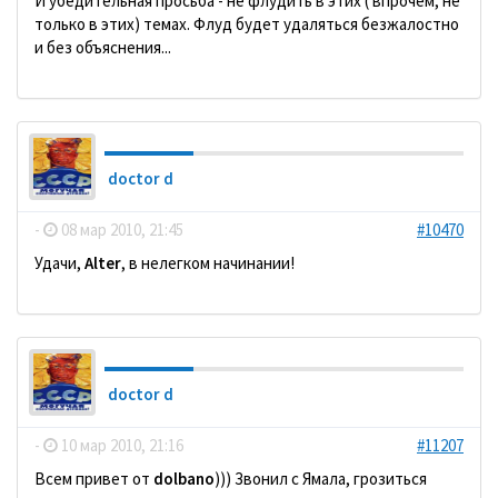
И убедительная просьба - не флудить в этих ( впрочем, не
только в этих) темах. Флуд будет удаляться безжалостно
и без объяснения...
doctor d
-
08 мар 2010, 21:45
#10470
Удачи,
Alter
, в нелегком начинании!
doctor d
-
10 мар 2010, 21:16
#11207
Всем привет от
dolbano
))) Звонил с Ямала, грозиться