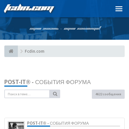
FCDIN.COM
ОДНА ЖИЗНЬ – ОДНА КОМАНДА!
Fcdin.com
POST-IT® - СОБЫТИЯ ФОРУМА
4622 сообщения
POST-IT® - СОБЫТИЯ ФОРУМА