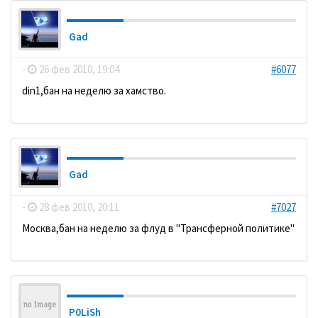
Gad
-
26 фев 2010, 19:04
#6077
din1,бан на неделю за хамство.
Gad
-
28 фев 2010, 20:11
#7027
Москва,бан на неделю за флуд в "Трансферной политике"
P0LiSh