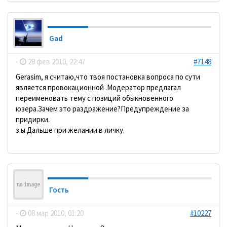
Gad
-
28 фев 2010, 22:47
#7148
Gerasim, я считаю,что твоя постановка вопроса по сути
является провокационной .Модератор предлагал
переименовать тему с позиций обыкновенного
юзера.Зачем это раздражение?Предупреждение за
придирки.
з.ы.Дальше при желании в личку.
Гость
-
08 мар 2010, 01:20
#10227