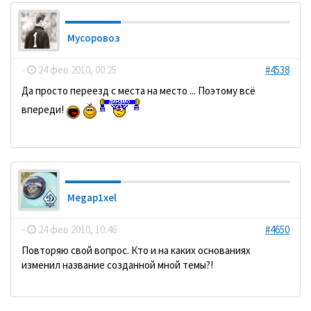
Мусоровоз
-
24 фев 2010, 00:25
#4538
Да просто переезд с места на место ... Поэтому всё
впереди!
Megap1xel
-
24 фев 2010, 10:46
#4650
Повторяю свой вопрос. Кто и на каких основаниях
изменил название созданной мной темы?!