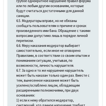
грубое однократное нарушение правил форума
или по любым другим основаниям, которые
будут считаться достаточными для данной
санкции.
6.5. Модераторы вправе, но не обязаны
сообщать пользователям о причине и сроках
произведенного ими бана. Обращение с такими
вопросами допустимо лишь в порядке личной
переписки.
6.6. Меру наказания модератор выбирает
самостоятельно, если иное не оговорено
Правилами, в соответствии со своим опытом и
пониманием ситуации, учитывая, по
возможности, личность нарушителя.
6.7. За одно и то же нарушение нарушитель
может быть наказан только один раз. Вместе с
тем, вынесенное наказание может быть
усилено/ослаблено лицом, обладающим
расширенными полномочиями, при двух
основаниях:
1) если к нему обратился модератор,
считающий, что данное нарушение требует