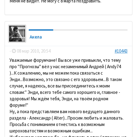
Меня не видит. Не могу с 8 марта поздравить.
Акела
-
08 мар 2010, 20:54
#10443
Уважаемые форумчане! Вы все уже привыкли, что тему
про "Прогнозы" вёл у нас незаменимый Андрей ( Andy74
)...К сожалению, мы не можем пока связаться с
Энди...Возможно, это связано с его здоровьем...В таком
случае, я надеюсь, все вы присоединитесь к моим
словам:" Энди, всего тебе самого хорошего и, главное -
здоровья! Мы ждём тебя, Энди, на твоём родном
форуме!"
Ну, а пока представляем вам нового ведущего данного
раздела - Александр ( Alter)...Просим любить и жаловать.
Просьба с пониманием отнестись к возможным
шероховатостям и возможным ошибкам...