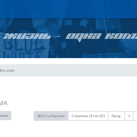
 ЖИЗНЬ – ОДНА КОМ
din.com
МА
Поиск
4622 сообщения
Страница
231
из
232
Пред.
1