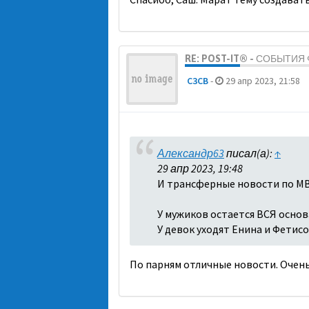
RE: POST-IT® - СОБЫТИ
C3CB
-
29 апр 2023, 21:58
Александр63
писал(а):
↑
29 апр 2023, 19:48
И трансферные новости по МВ
У мужиков остается ВСЯ основа
У девок уходят Енина и Фетисо
По парням отличные новости. Очень