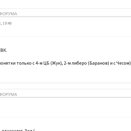
Я ФОРУМА
, 19:48
ВК.
онятки только с 4-м ЦБ (Жук), 2-м либеро (Баранов) и с Чесом)
Я ФОРУМА
 отказался. Зол.(