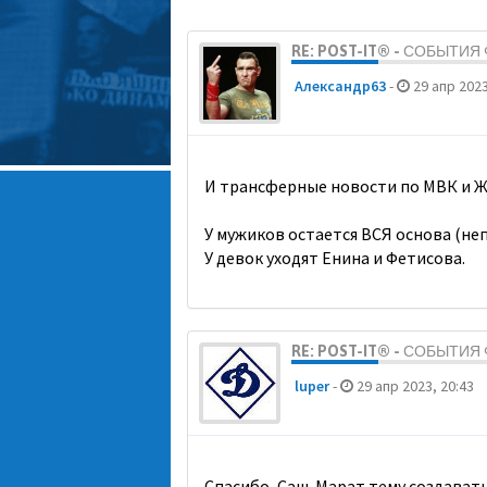
RE: POST-IT® - СОБЫТИ
Александр63
-
29 апр 2023
И трансферные новости по МВК и Ж
У мужиков остается ВСЯ основа (неп
У девок уходят Енина и Фетисова.
RE: POST-IT® - СОБЫТИ
luper
-
29 апр 2023, 20:43
Спасибо, Саш. Марат тему создавать