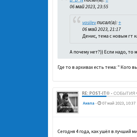
06 май 2023, 23:55
vasilev
писал(а):
↑
06 май 2023, 21:17
Денис, тема с новым гт 
А почему нет?)) Если надо, то
Где то в архивах есть тема: " Кого 
RE: POST-IT® - СОБЫТИ
Акела
-
07 май 2023, 10:37
Сегодня 4 года, как ушёл в лучший 