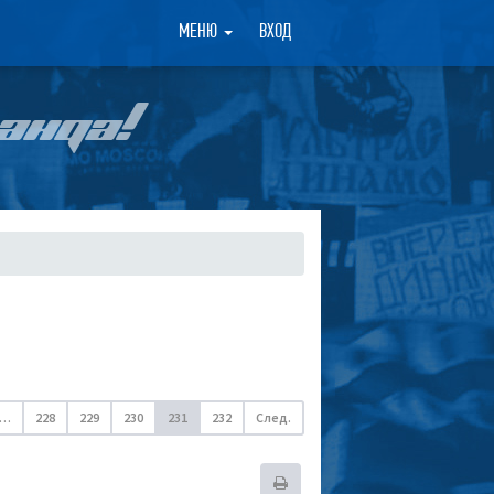
×
МЕНЮ
ВХОД
АНДА!
…
228
229
230
231
232
След.