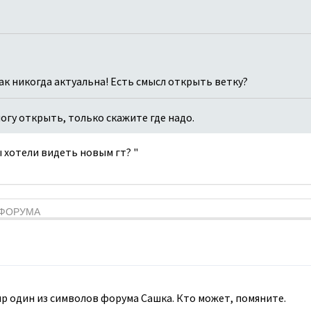
как никогда актуальна! Есть смысл открыть ветку?
 могу открыть, только скажите где надо.
вы хотели видеть новым гт? "
Я ФОРУМА
мир один из символов форума Сашка. Кто может, помяните.