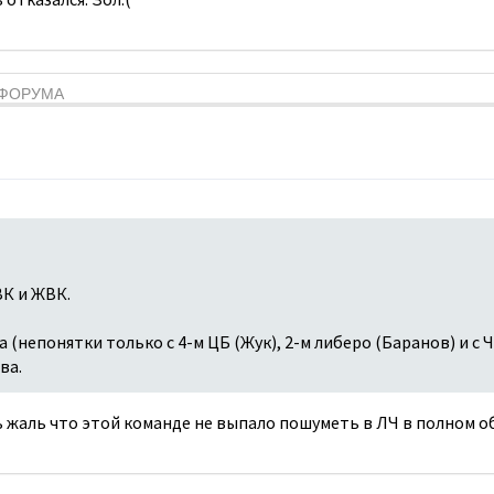
Я ФОРУМА
К и ЖВК.
 (непонятки только с 4-м ЦБ (Жук), 2-м либеро (Баранов) и с 
ва.
 жаль что этой команде не выпало пошуметь в ЛЧ в полном о