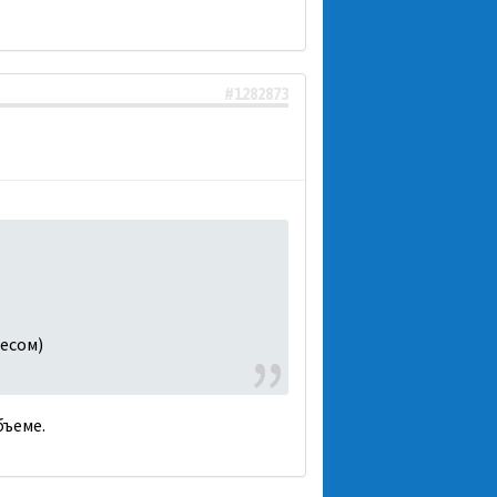
#1282873
Чесом)
бъеме.