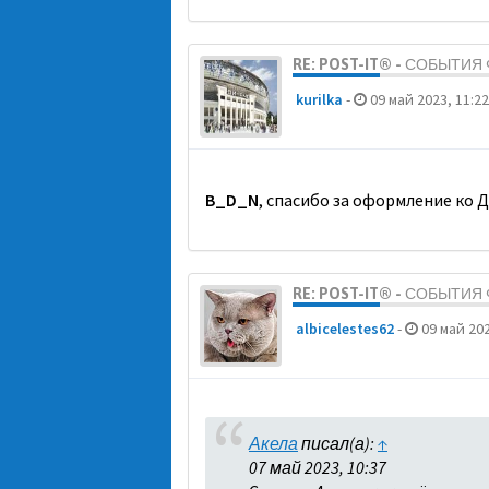
RE: POST-IT® - СОБЫТИ
kurilka
-
09 май 2023, 11:22
B_D_N
, спасибо за оформление ко 
RE: POST-IT® - СОБЫТИ
albicelestes62
-
09 май 202
Акела
писал(а):
↑
07 май 2023, 10:37