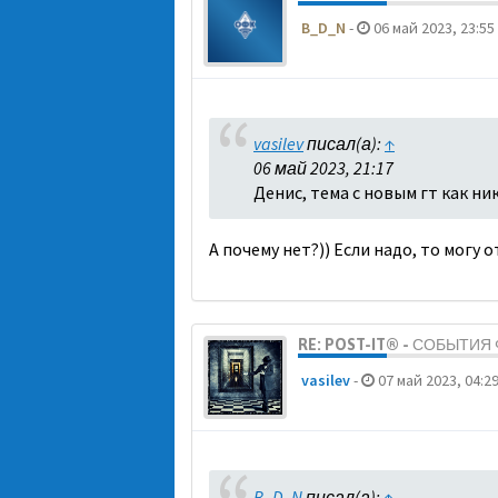
B_D_N
-
06 май 2023, 23:55
vasilev
писал(а):
↑
06 май 2023, 21:17
Денис, тема с новым гт как ни
А почему нет?)) Если надо, то могу 
RE: POST-IT® - СОБЫТИ
vasilev
-
07 май 2023, 04:2
B_D_N
писал(а):
↑