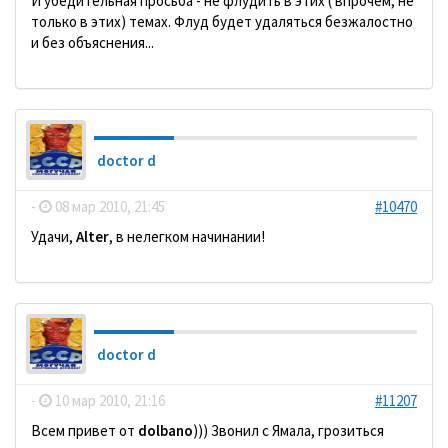
И убедительная просьба - не флудить в этих ( впрочем, не
только в этих) темах. Флуд будет удаляться безжалостно
и без объяснения...
doctor d
-
08 мар 2010, 21:45
#10470
Удачи,
Alter
, в нелегком начинании!
doctor d
-
10 мар 2010, 21:16
#11207
Всем привет от
dolbano
))) Звонил с Ямала, грозиться