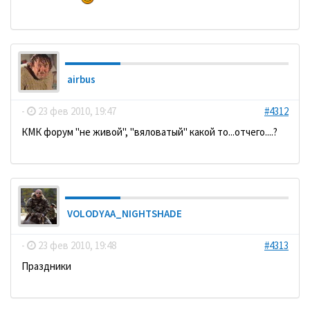
airbus
-
23 фев 2010, 19:47
#4312
КМК форум "не живой", "вяловатый" какой то...отчего....?
VOLODYAA_NIGHTSHADE
-
23 фев 2010, 19:48
#4313
Праздники