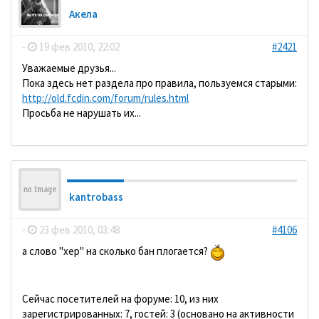
Акела
-
19 фев 2010, 22:02
#2421
Уважаемые друзья...
Пока здесь нет раздела про правила, пользуемся старыми:
http://old.fcdin.com/forum/rules.html
Просьба не нарушать их...
kantrobass
-
23 фев 2010, 03:48
#4106
а слово "хер" на сколько бан плогается?
Сейчас посетителей на форуме: 10, из них
зарегистрированных: 7, гостей: 3 (основано на активности