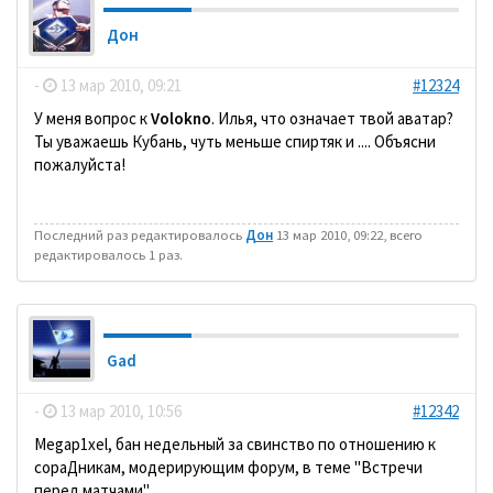
Дон
-
13 мар 2010, 09:21
#12324
У меня вопрос к
Volokno
. Илья, что означает твой аватар?
Ты уважаешь Кубань, чуть меньше спиртяк и .... Объясни
пожалуйста!
Последний раз редактировалось
Дон
13 мар 2010, 09:22, всего
редактировалось 1 раз.
Gad
-
13 мар 2010, 10:56
#12342
Megap1xel, бан недельный за свинство по отношению к
сораДникам, модерирующим форум, в теме "Встречи
перед матчами".