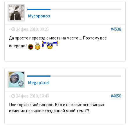
Мусоровоз
-
24 фев 2010, 00:25
#4538
Да просто переезд с места на место ... Поэтому всё
впереди!
Megap1xel
-
24 фев 2010, 10:46
#4650
Повторяю свой вопрос. Кто и на каких основаниях
изменил название созданной мной темы?!