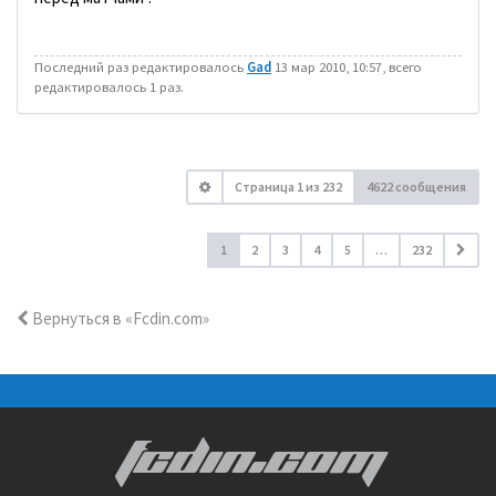
Последний раз редактировалось
Gad
13 мар 2010, 10:57, всего
редактировалось 1 раз.
Страница
1
из
232
4622 сообщения
1
2
3
4
5
…
232
Вернуться в «Fcdin.com»
FCDIN.COM