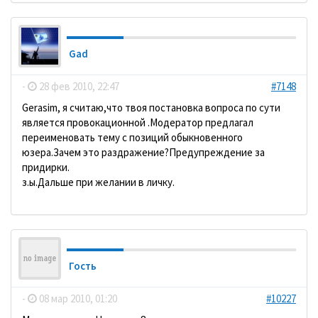
Gad
-
28 фев 2010, 22:47
#7148
Gerasim, я считаю,что твоя постановка вопроса по сути
является провокационной .Модератор предлагал
переименовать тему с позиций обыкновенного
юзера.Зачем это раздражение?Предупреждение за
придирки.
з.ы.Дальше при желании в личку.
Гость
-
08 мар 2010, 01:20
#10227