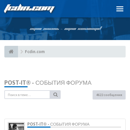
FCDIN.COM
ОДНА ЖИЗНЬ – ОДНА КОМАНДА!
Fcdin.com
POST-IT® - СОБЫТИЯ ФОРУМА
4622 сообщения
POST-IT® - СОБЫТИЯ ФОРУМА