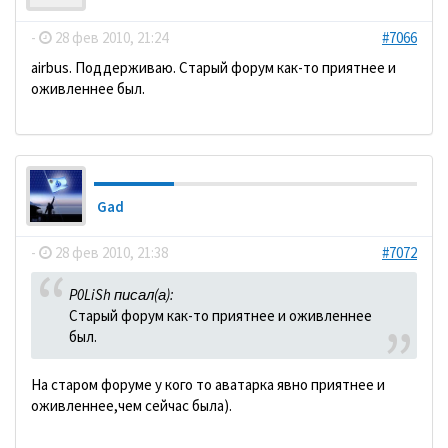
-
28 фев 2010, 21:24
#7066
аirbus. Поддерживаю. Старый форум как-то приятнее и
оживленнее был.
Gad
-
28 фев 2010, 21:38
#7072
P0LiSh писал(а):
Старый форум как-то приятнее и оживленнее
был.
На старом форуме у кого то аватарка явно приятнее и
оживленнее,чем сейчас была).