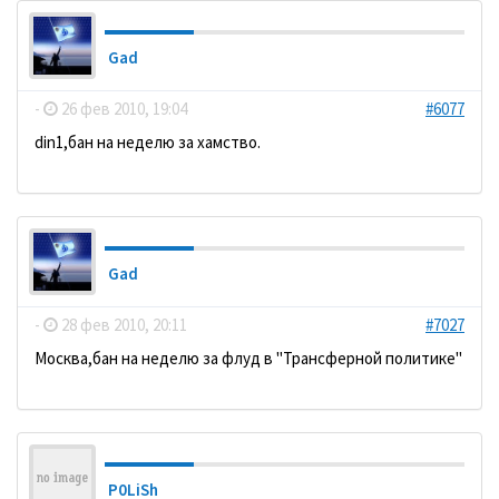
Gad
-
26 фев 2010, 19:04
#6077
din1,бан на неделю за хамство.
Gad
-
28 фев 2010, 20:11
#7027
Москва,бан на неделю за флуд в "Трансферной политике"
P0LiSh