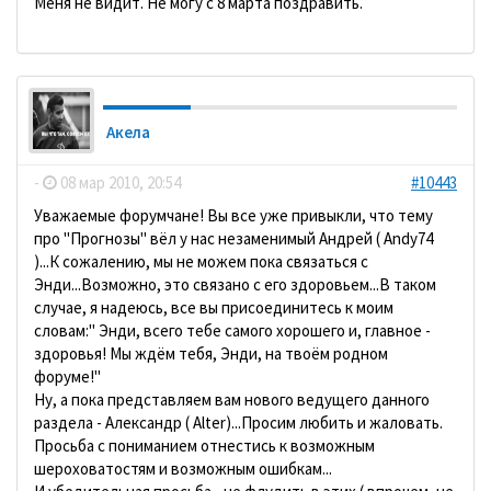
Меня не видит. Не могу с 8 марта поздравить.
Акела
-
08 мар 2010, 20:54
#10443
Уважаемые форумчане! Вы все уже привыкли, что тему
про "Прогнозы" вёл у нас незаменимый Андрей ( Andy74
)...К сожалению, мы не можем пока связаться с
Энди...Возможно, это связано с его здоровьем...В таком
случае, я надеюсь, все вы присоединитесь к моим
словам:" Энди, всего тебе самого хорошего и, главное -
здоровья! Мы ждём тебя, Энди, на твоём родном
форуме!"
Ну, а пока представляем вам нового ведущего данного
раздела - Александр ( Alter)...Просим любить и жаловать.
Просьба с пониманием отнестись к возможным
шероховатостям и возможным ошибкам...