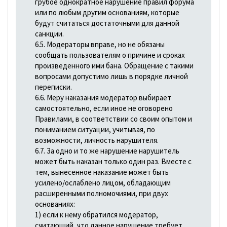
грубое однократное нарушение правил форума
или по любым другим основаниям, которые
будут считаться достаточными для данной
санкции.
6.5. Модераторы вправе, но не обязаны
сообщать пользователям о причине и сроках
произведенного ими бана. Обращение с такими
вопросами допустимо лишь в порядке личной
переписки.
6.6. Меру наказания модератор выбирает
самостоятельно, если иное не оговорено
Правилами, в соответствии со своим опытом и
пониманием ситуации, учитывая, по
возможности, личность нарушителя.
6.7. За одно и то же нарушение нарушитель
может быть наказан только один раз. Вместе с
тем, вынесенное наказание может быть
усилено/ослаблено лицом, обладающим
расширенными полномочиями, при двух
основаниях:
1) если к нему обратился модератор,
считающий, что данное нарушение требует