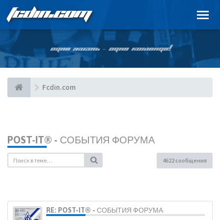
FCDIN.COM
ОДНА ЖИЗНЬ – ОДНА КОМАНДА!
Fcdin.com
POST-IT® - СОБЫТИЯ ФОРУМА
4622 сообщения
RE: POST-IT® - СОБЫТИЯ ФОРУМА