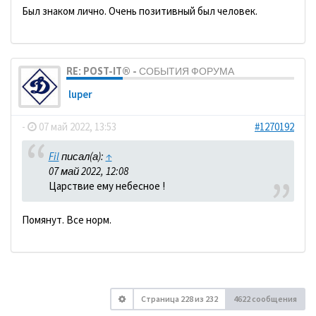
Был знаком лично. Очень позитивный был человек.
RE: POST-IT® - СОБЫТИЯ ФОРУМА
luper
-
07 май 2022, 13:53
#1270192
Fil
писал(а):
↑
07 май 2022, 12:08
Царствие ему небесное !
Помянут. Все норм.
Страница
228
из
232
4622 сообщения