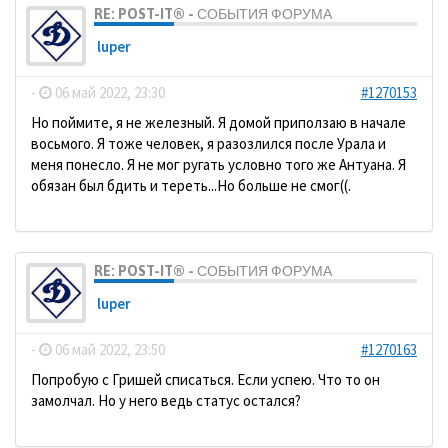
RE: POST-IT® - СОБЫТИЯ ФОРУМА
luper
-
06 май 2022, 23:30
#1270153
Но поймите, я не железный. Я домой приползаю в начале
восьмого. Я тоже человек, я разозлился после Урала и
меня понесло. Я не мог ругать условно того же Антуана. Я
обязан был бдить и тереть...Но больше не смог((.
RE: POST-IT® - СОБЫТИЯ ФОРУМА
luper
-
06 май 2022, 23:50
#1270163
Попробую с Гришей списаться. Если успею. Что то он
замолчал. Но у него ведь статус остался?