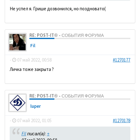
Не успел я. Грише дозвонился, но поздновато(
RE: POST-IT® - СОБЫТИЯ ФОРУМА
Fil
-
07 май 2022, 00:58
#1270177
Личка тоже закрыта ?
RE: POST-IT® - СОБЫТИЯ ФОРУМА
luper
-
07 май 2022, 01:05
#1270178
Fil
писал(а):
↑