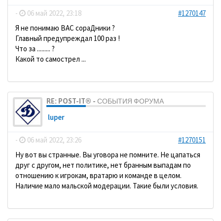
-
06 май 2022, 23:18
#1270147
Я не понимаю ВАС сораДники ?
Главный предупреждал 100 раз !
Что за ......... ?
Какой то самострел ...
RE: POST-IT® - СОБЫТИЯ ФОРУМА
luper
-
06 май 2022, 23:26
#1270151
Ну вот вы странные. Вы уговора не помните. Не цапаться
друг с другом, нет политике, нет бранным выпадам по
отношению к игрокам, вратарю и команде в целом.
Наличие мало мальской модерации. Такие были условия.