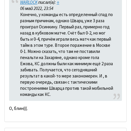
WARLOCK
писал(а):
↑
06 май 2022, 23:54
Конечно, у команды есть определенный спад по
разным причинам, однако Шварц уже 3 раза
проиграл Осинкину. Первый раз, примерно год
назад в кубковом матче. Счёт был 0-2, но мог
быть и 0-4, причём играли весь матч как первый
тайм в этом туре. Второе поражение в Москве
0-1. Можно сказать, что там не поставили
пенальти на Захаряне, однако кроме гола
Ежова, КС должны были как минимум ещё 2 раза
забивать. Получается, что сегодняшний
результат в какой-то мере закономерен. И , в
первую очередь, связан с тактическими
построениями Шварца против такой мобильной
команды как КС.
О, блин(((.