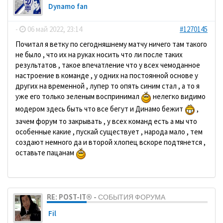
Dynamo fan
-
06 май 2022, 23:14
#1270145
Почитал я ветку по сегодняшнему матчу ничего там такого
не было , что их на руках носить что ли после таких
результатов , такое впечатление что у всех чемоданное
настроение в команде , у одних на постоянной основе у
других на временной , лупер то опять синим стал , а то я
уже его только зеленым воспринимал
нелегко видимо
модером здесь быть что все бегут и Динамо бежит
,
зачем форум то закрывать , у всех команд есть а мы что
особенные какие , пускай существует , народа мало , тем
создают немного да и второй хлопец вскоре подтянется ,
оставьте пацанам
RE: POST-IT® - СОБЫТИЯ ФОРУМА
Fil