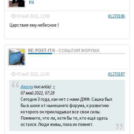
Fil
-
07 май 2022, 12:08
#1270186
Царствие ему небесное !
RE: POST-IT® - СОБЫТИЯ ФОРУМА
dolbano
-
07 май 2022, 12:43
#1270187
Акела
писал(а):
↑
07 май 2022, 07:28
Сегодня 3 года, как нет с нами ДМФ. Сашка был
бы в шоке от нынешнего форума, к развитию
которого он прикладывал все свои силы.
Помяните, что ли, хотя бы те, кто ещё здесь
остался. Люди живы, пока их помнят.