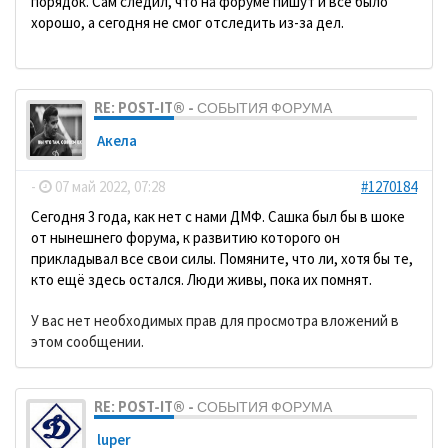
порядок. Сам следил, что на форуме пишут и всё было
хорошо, а сегодня не смог отследить из-за дел.
RE: POST-IT® - СОБЫТИЯ ФОРУМА
Акела
-
07 май 2022, 07:28
#1270184
Сегодня 3 года, как нет с нами ДМФ. Сашка был бы в шоке
от нынешнего форума, к развитию которого он
прикладывал все свои силы. Помяните, что ли, хотя бы те,
кто ещё здесь остался. Люди живы, пока их помнят.
У вас нет необходимых прав для просмотра вложений в
этом сообщении.
RE: POST-IT® - СОБЫТИЯ ФОРУМА
luper