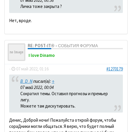
07 май 2022, 00:58
Личка тоже закрыта ?
Нет, вроде.
RE: POST-IT® - СОБЫТИЯ ФОРУМА
I love Dinamo
-
07 май 2022, 01:16
#1270179
B_D_N
писал(а):
↑
07 май 2022, 00:04
Сократил темы. Оставил прогнозы и премьер
лигу.
Можете там дискутировать.
Денис, Доброй ночи! Пожалуйста открой форум, чтобы
сораДники могли общаться. Я верю, что будет полный