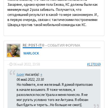
Захаряне, однако кроме гола Ежова, КС должны были как
минимум ещё 2 раза забивать. Получается, что
сегодняшний результат в какой-то мере закономерен. И ,
в первую очередь, связан с тактическими построениями
Шварца против такой мобильной команды как КС.
RE: POST-IT® - СОБЫТИЯ ФОРУМА
WARLOCK
-
06 май 2022, 23:58
#1270169
luper
писал(а):
↑
06 май 2022, 23:30
Но поймите, я не железный. Я домой приползаю
в начале восьмого. Я тоже человек, я
разозлился после Урала и меня понесло. Я не
мог ругать условно того же Антуана. Я обязан
был бдить и тереть...Но больше не смог((.