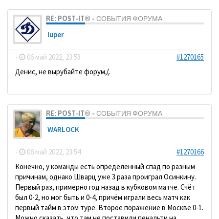
RE: POST-IT® - СОБЫТИЯ ФОРУМА
luper
-
06 май 2022, 23:53
#1270165
Денис, не вырубайте форум,(.
RE: POST-IT® - СОБЫТИЯ ФОРУМА
WARLOCK
-
06 май 2022, 23:54
#1270166
Конечно, у команды есть определенный спад по разным
причинам, однако Шварц уже 3 раза проиграл Осинкину.
Первый раз, примерно год назад в кубковом матче. Счёт
был 0-2, но мог быть и 0-4, причём играли весь матч как
первый тайм в этом туре. Второе поражение в Москве 0-1.
Можно сказать, что там не поставили пенальти на