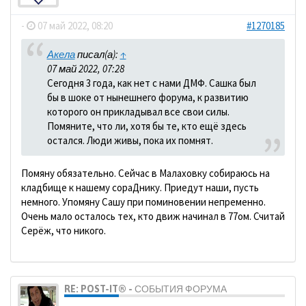
-
07 май 2022, 08:20
#1270185
Акела
писал(а):
↑
07 май 2022, 07:28
Сегодня 3 года, как нет с нами ДМФ. Сашка был
бы в шоке от нынешнего форума, к развитию
которого он прикладывал все свои силы.
Помяните, что ли, хотя бы те, кто ещё здесь
остался. Люди живы, пока их помнят.
Помяну обязательно. Сейчас в Малаховку собираюсь на
кладбище к нашему сораДнику. Приедут наши, пусть
немного. Упомяну Сашу при поминовении непременно.
Очень мало осталось тех, кто движ начинал в 77ом. Считай
Серёж, что никого.
RE: POST-IT® - СОБЫТИЯ ФОРУМА