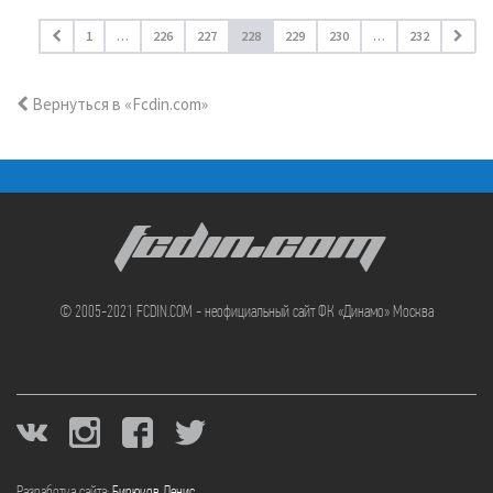
1
…
226
227
228
229
230
…
232
Вернуться в «Fcdin.com»
FCDIN.COM
© 2005-2021 FCDIN.COM - неофициальный сайт ФК «Динамо» Москва