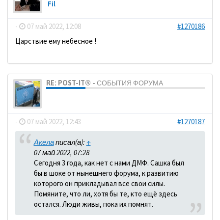
Fil
-
07 май 2022, 12:08
#1270186
Царствие ему небесное !
RE: POST-IT® - СОБЫТИЯ ФОРУМА
dolbano
-
07 май 2022, 12:43
#1270187
Акела
писал(а):
↑
07 май 2022, 07:28
Сегодня 3 года, как нет с нами ДМФ. Сашка был
бы в шоке от нынешнего форума, к развитию
которого он прикладывал все свои силы.
Помяните, что ли, хотя бы те, кто ещё здесь
остался. Люди живы, пока их помнят.