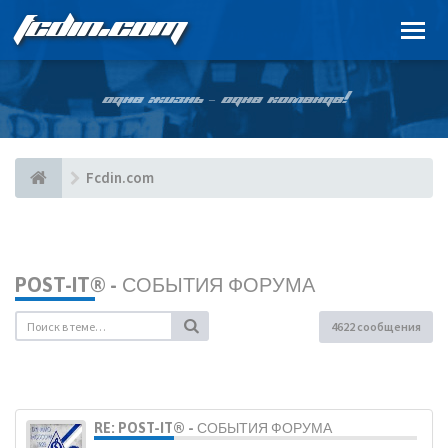
FCDIN.COM
ОДНА ЖИЗНЬ – ОДНА КОМАНДА!
Fcdin.com
POST-IT® - СОБЫТИЯ ФОРУМА
4622 сообщения
RE: POST-IT® - СОБЫТИЯ ФОРУМА