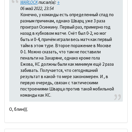
WARLOCK
писал(а):
↑
06 май 2022, 23:54
Конечно, у команды есть определенный спад по
разным причинам, однако Шварц уже 3 раза
проиграл Осинкину. Первый раз, примерно год
назад в кубковом матче. Счёт был 0-2, но мог
быть и 0-4, причём играли весь матч как первый
тайм в этом туре. Второе поражение в Москве
0-1. Можно сказать, что там не поставили
пенальти на Захаряне, однако кроме гола
Ежова, КС должны были как минимум ещё 2 раза
забивать. Получается, что сегодняшний
результат в какой-то мере закономерен. И , в
первую очередь, связан с тактическими
построениями Шварца против такой мобильной
команды как КС.
О, блин(((.