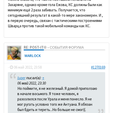
Захаряне, однако кроме гола Ежова, КС должны были как
минимум ещё 2 раза забивать. Получается, что
сегодняшний результат в какой-то мере закономерен. И ,
в первую очередь, связан с тактическими построениями
Шварца против такой мобильной команды как КС.
RE: POST-IT® - СОБЫТИЯ ФОРУМА
WARLOCK
-
06 май 2022, 23:58
#1270169
luper
писал(а):
↑
06 май 2022, 23:30
Но поймите, я не железный. Я домой приползаю
в начале восьмого. Я тоже человек, я
разозлился после Урала и меня понесло. Я не
мог ругать условно того же Антуана. Я обязан
был бдить и тереть...Но больше не смог((.