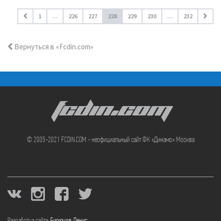
1
…
226
227
228
229
230
…
232
Вернуться в «Fcdin.com»
FCDIN.COM
© 2005-2021 FCDIN.COM - неофициальный сайт ФК «Динамо» Москва