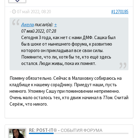
-
07 май 2022, 08:20
#1270185
Акела
писал(а):
↑
07 май 2022, 07:28
Сегодня 3 года, как нет с нами ДМФ. Сашка был
бы в шоке от нынешнего форума, к развитию
которого он прикладывал все свои силы.
Помяните, что ли, хотя бы те, кто ещё здесь
остался. Люди живы, пока их помнят.
Помяну обязательно. Сейчас в Малаховку собираюсь на
кладбище к нашему сораДнику. Приедут наши, пусть
немного. Упомяну Сашу при поминовении непременно.
Очень мало осталось тех, кто движ начинал в 77ом. Считай
Серёж, что никого.
RE: POST-IT® - СОБЫТИЯ ФОРУМА