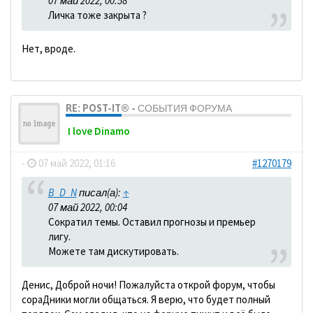
07 май 2022, 00:58
Личка тоже закрыта ?
Нет, вроде.
RE: POST-IT® - СОБЫТИЯ ФОРУМА
I love Dinamo
-
07 май 2022, 01:16
#1270179
B_D_N
писал(а):
↑
07 май 2022, 00:04
Сократил темы. Оставил прогнозы и премьер
лигу.
Можете там дискутировать.
Денис, Доброй ночи! Пожалуйста открой форум, чтобы
сораДники могли общаться. Я верю, что будет полный