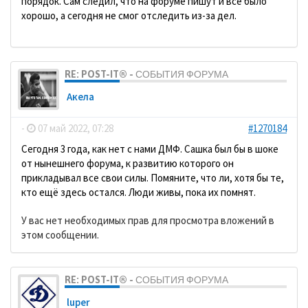
порядок. Сам следил, что на форуме пишут и всё было
хорошо, а сегодня не смог отследить из-за дел.
RE: POST-IT® - СОБЫТИЯ ФОРУМА
Акела
-
07 май 2022, 07:28
#1270184
Сегодня 3 года, как нет с нами ДМФ. Сашка был бы в шоке
от нынешнего форума, к развитию которого он
прикладывал все свои силы. Помяните, что ли, хотя бы те,
кто ещё здесь остался. Люди живы, пока их помнят.
У вас нет необходимых прав для просмотра вложений в
этом сообщении.
RE: POST-IT® - СОБЫТИЯ ФОРУМА
luper