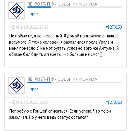
RE: POST-IT® - СОБЫТИЯ ФОРУМА
luper
-
06 май 2022, 23:30
#1270153
Но поймите, я не железный. Я домой приползаю в начале
восьмого. Я тоже человек, я разозлился после Урала и
меня понесло. Я не мог ругать условно того же Антуана. Я
обязан был бдить и тереть...Но больше не смог((.
RE: POST-IT® - СОБЫТИЯ ФОРУМА
luper
-
06 май 2022, 23:50
#1270163
Попробую с Гришей списаться. Если успею. Что то он
замолчал. Но у него ведь статус остался?