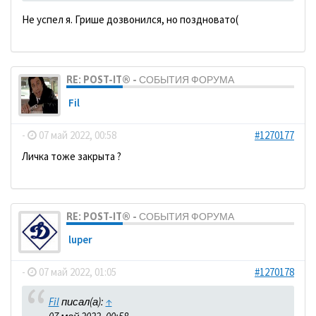
Не успел я. Грише дозвонился, но поздновато(
RE: POST-IT® - СОБЫТИЯ ФОРУМА
Fil
-
07 май 2022, 00:58
#1270177
Личка тоже закрыта ?
RE: POST-IT® - СОБЫТИЯ ФОРУМА
luper
-
07 май 2022, 01:05
#1270178
Fil
писал(а):
↑