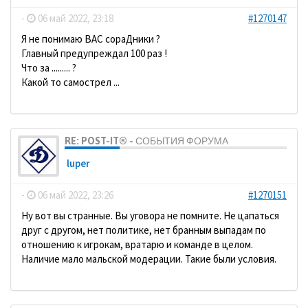
-
06 май 2022, 23:18
#1270147
Я не понимаю ВАС сораДники ?
Главный предупреждал 100 раз !
Что за ......... ?
Какой то самострел ...
RE: POST-IT® - СОБЫТИЯ ФОРУМА
luper
-
06 май 2022, 23:26
#1270151
Ну вот вы странные. Вы уговора не помните. Не цапаться
друг с другом, нет политике, нет бранным выпадам по
отношению к игрокам, вратарю и команде в целом.
Наличие мало мальской модерации. Такие были условия.