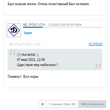
Был знаком лично. Очень позитивный был человек.
RE: POST-IT® - СОБЫТИЯ ФОРУМА
luper
-
07 май 2022, 13:53
#1270192
Fil
писал(а):
↑
07 май 2022, 12:08
Царствие ему небесное !
Помянут. Все норм.
Страница
228
из
232
4622 сообщения