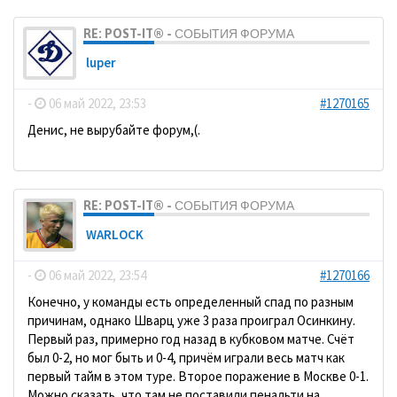
RE: POST-IT® - СОБЫТИЯ ФОРУМА
luper
-
06 май 2022, 23:53
#1270165
Денис, не вырубайте форум,(.
RE: POST-IT® - СОБЫТИЯ ФОРУМА
WARLOCK
-
06 май 2022, 23:54
#1270166
Конечно, у команды есть определенный спад по разным
причинам, однако Шварц уже 3 раза проиграл Осинкину.
Первый раз, примерно год назад в кубковом матче. Счёт
был 0-2, но мог быть и 0-4, причём играли весь матч как
первый тайм в этом туре. Второе поражение в Москве 0-1.
Можно сказать, что там не поставили пенальти на