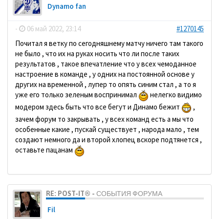
Dynamo fan
-
06 май 2022, 23:14
#1270145
Почитал я ветку по сегодняшнему матчу ничего там такого
не было , что их на руках носить что ли после таких
результатов , такое впечатление что у всех чемоданное
настроение в команде , у одних на постоянной основе у
других на временной , лупер то опять синим стал , а то я
уже его только зеленым воспринимал
нелегко видимо
модером здесь быть что все бегут и Динамо бежит
,
зачем форум то закрывать , у всех команд есть а мы что
особенные какие , пускай существует , народа мало , тем
создают немного да и второй хлопец вскоре подтянется ,
оставьте пацанам
RE: POST-IT® - СОБЫТИЯ ФОРУМА
Fil