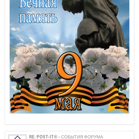
RE: POST-IT® - СОБЫТИЯ ФОРУМА