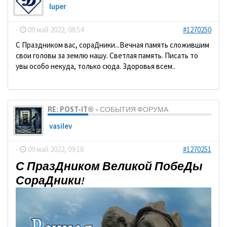
luper
-
09 май 2022, 08:54
#1270250
С Праздником вас, сораДники...Вечная память сложившим
свои головы за землю нашу. Светлая память. Писать то
увы особо некуда, только сюда. Здоровья всем..
RE: POST-IT® - СОБЫТИЯ ФОРУМА
vasilev
-
09 май 2022, 09:18
#1270251
С ПразДником Великой ПобеДы
СораДники!