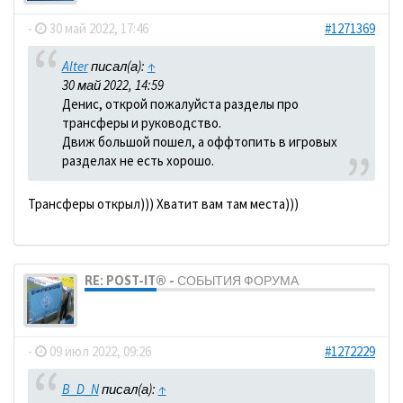
-
30 май 2022, 17:46
#1271369
Alter
писал(а):
↑
30 май 2022, 14:59
Денис, открой пожалуйста разделы про
трансферы и руководство.
Движ большой пошел, а оффтопить в игровых
разделах не есть хорошо.
Трансферы открыл))) Хватит вам там места)))
RE: POST-IT® - СОБЫТИЯ ФОРУМА
dolbano
-
09 июл 2022, 09:26
#1272229
B_D_N
писал(а):
↑