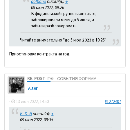
dolbano
писал(а):
↑
09 июл 2022, 09:26
В фкдиновской группе вконтакте,
заблокировали меня до 5 июля, и
забыли разблокировать.
Читайте внимательно "до 5 июл
2023
в 10:26"
Приостановка контракта на год.
RE: POST-IT® - СОБЫТИЯ ФОРУМА
Alter
-
13 июл 2022, 14:50
#1272407
B_D_N
писал(а):
↑
09 июл 2022, 09:35