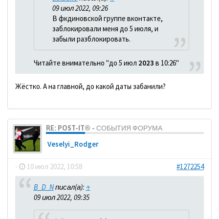
09 июл 2022, 09:26
В фкдиновской группе вконтакте,
заблокировали меня до 5 июля, и
забыли разблокировать.
Читайте внимательно "до 5 июл
2023
в 10:26"
Жёстко. А на главной, до какой даты забанили?
RE: POST-IT® - СОБЫТИЯ ФОРУМА
Veselyi_Rodger
-
10 июл 2022, 10:58
#1272254
B_D_N
писал(а):
↑
09 июл 2022, 09:35