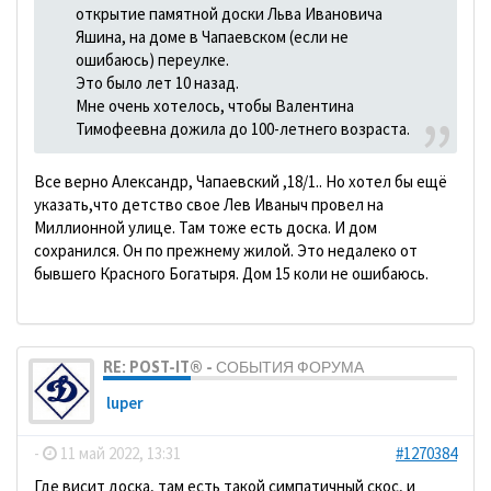
открытие памятной доски Льва Ивановича
Яшина, на доме в Чапаевском (если не
ошибаюсь) переулке.
Это было лет 10 назад.
Мне очень хотелось, чтобы Валентина
Тимофеевна дожила до 100-летнего возраста.
Все верно Александр, Чапаевский ,18/1.. Но хотел бы ещё
указать,что детство свое Лев Иваныч провел на
Миллионной улице. Там тоже есть доска. И дом
сохранился. Он по прежнему жилой. Это недалеко от
бывшего Красного Богатыря. Дом 15 коли не ошибаюсь.
RE: POST-IT® - СОБЫТИЯ ФОРУМА
luper
-
11 май 2022, 13:31
#1270384
Где висит доска, там есть такой симпатичный скос, и