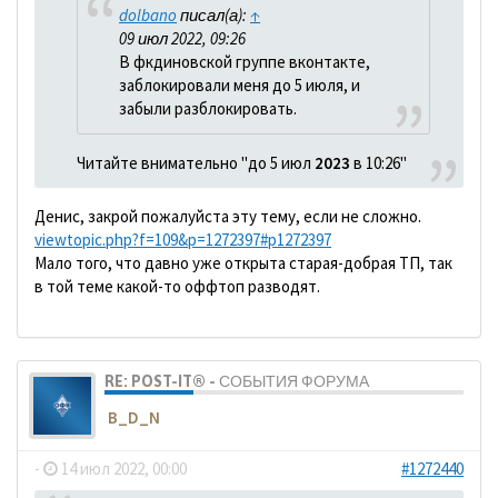
dolbano
писал(а):
↑
09 июл 2022, 09:26
В фкдиновской группе вконтакте,
заблокировали меня до 5 июля, и
забыли разблокировать.
Читайте внимательно "до 5 июл
2023
в 10:26"
Денис, закрой пожалуйста эту тему, если не сложно.
viewtopic.php?f=109&p=1272397#p1272397
Мало того, что давно уже открыта старая-добрая ТП, так
в той теме какой-то оффтоп разводят.
RE: POST-IT® - СОБЫТИЯ ФОРУМА
B_D_N
-
14 июл 2022, 00:00
#1272440