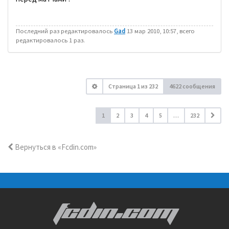
Последний раз редактировалось
Gad
13 мар 2010, 10:57, всего
редактировалось 1 раз.
Страница
1
из
232
4622 сообщения
1
2
3
4
5
…
232
Вернуться в «Fcdin.com»
FCDIN.COM