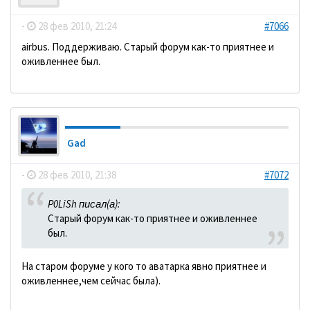
-
28 фев 2010, 21:24
#7066
аirbus. Поддерживаю. Старый форум как-то приятнее и
оживленнее был.
Gad
-
28 фев 2010, 21:38
#7072
P0LiSh писал(а):
Старый форум как-то приятнее и оживленнее
был.
На старом форуме у кого то аватарка явно приятнее и
оживленнее,чем сейчас была).