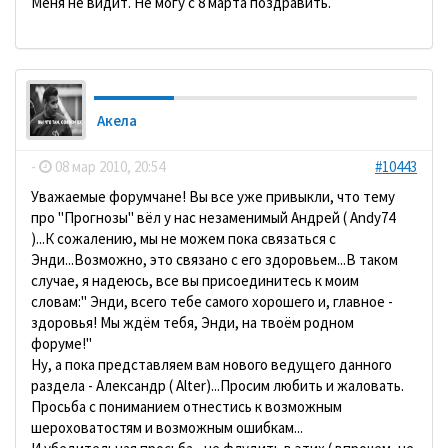
Меня не видит. Не могу с 8 марта поздравить.
Акела
-
08 мар 2010, 20:54
#10443
Уважаемые форумчане! Вы все уже привыкли, что тему
про "Прогнозы" вёл у нас незаменимый Андрей ( Andy74
)...К сожалению, мы не можем пока связаться с
Энди...Возможно, это связано с его здоровьем...В таком
случае, я надеюсь, все вы присоединитесь к моим
словам:" Энди, всего тебе самого хорошего и, главное -
здоровья! Мы ждём тебя, Энди, на твоём родном
форуме!"
Ну, а пока представляем вам нового ведущего данного
раздела - Александр ( Alter)...Просим любить и жаловать.
Просьба с пониманием отнестись к возможным
шероховатостям и возможным ошибкам...