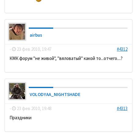
airbus
-
23 фев 2010, 19:47
#4312
КМК форум "не живой", "вяловатый" какой то...отчего....?
VOLODYAA_NIGHTSHADE
-
23 фев 2010, 19:48
#4313
Праздники