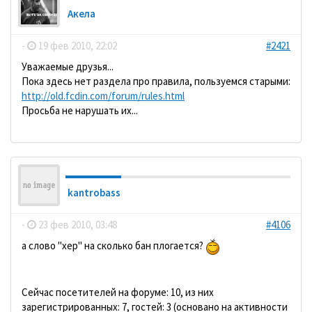
Акела
-
19 фев 2010, 22:02
#2421
Уважаемые друзья...
Пока здесь нет раздела про правила, пользуемся старыми:
http://old.fcdin.com/forum/rules.html
Просьба не нарушать их...
kantrobass
-
23 фев 2010, 03:48
#4106
а слово "хер" на сколько бан плогается?
Сейчас посетителей на форуме: 10, из них
зарегистрированных: 7, гостей: 3 (основано на активности