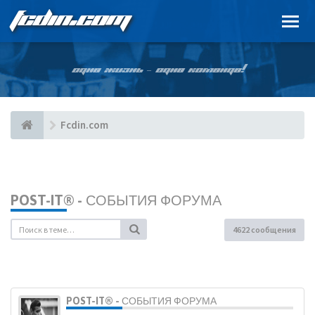
FCDIN.COM
ОДНА ЖИЗНЬ – ОДНА КОМАНДА!
Fcdin.com
POST-IT® - СОБЫТИЯ ФОРУМА
4622 сообщения
POST-IT® - СОБЫТИЯ ФОРУМА