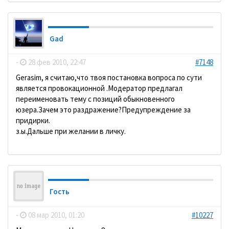
Gad
-
28 фев 2010, 22:47
#7148
Gerasim, я считаю,что твоя постановка вопроса по сути
является провокационной .Модератор предлагал
переименовать тему с позиций обыкновенного
юзера.Зачем это раздражение?Предупреждение за
придирки.
з.ы.Дальше при желании в личку.
Гость
-
08 мар 2010, 01:20
#10227