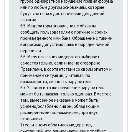
грубое однократное нарушение правил форума
или по любым другим основаниям, которые
будут считаться достаточными для данной
санкции.
6.5. Модераторы вправе, но не обязаны
сообщать пользователям о причине и сроках
произведенного ими бана. Обращение с такими
вопросами допустимо лишь в порядке личной
переписки.
6.6. Меру наказания модератор выбирает
самостоятельно, если иное не оговорено
Правилами, в соответствии со своим опытом и
пониманием ситуации, учитывая, по
возможности, личность нарушителя.
6.7. За одно и то же нарушение нарушитель
может быть наказан только один раз. Вместе с
тем, вынесенное наказание может быть
усилено/ослаблено лицом, обладающим
расширенными полномочиями, при двух
основаниях:
1) если к нему обратился модератор,
считающий, что данное нарушение требует