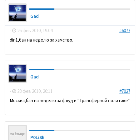
Gad
-
26 фев 2010, 19:04
#6077
din1,бан на неделю за хамство.
Gad
-
28 фев 2010, 20:11
#7027
Москва,бан на неделю за флуд в "Трансферной политике"
P0LiSh