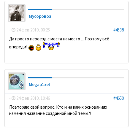
Мусоровоз
-
24 фев 2010, 00:25
#4538
Да просто переезд с места на место ... Поэтому всё
впереди!
Megap1xel
-
24 фев 2010, 10:46
#4650
Повторяю свой вопрос. Кто и на каких основаниях
изменил название созданной мной темы?!