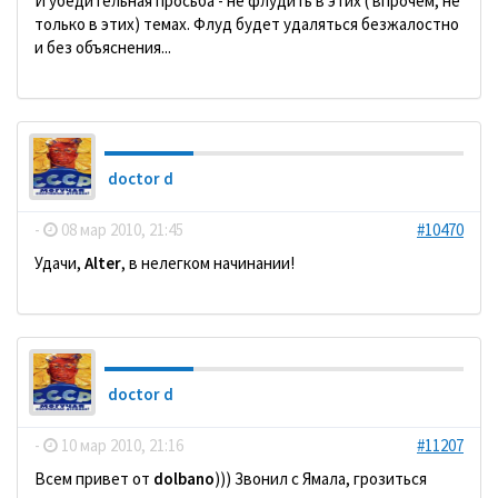
И убедительная просьба - не флудить в этих ( впрочем, не
только в этих) темах. Флуд будет удаляться безжалостно
и без объяснения...
doctor d
-
08 мар 2010, 21:45
#10470
Удачи,
Alter
, в нелегком начинании!
doctor d
-
10 мар 2010, 21:16
#11207
Всем привет от
dolbano
))) Звонил с Ямала, грозиться