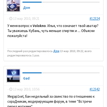
Дон
-
13 мар 2010, 09:21
#12324
У меня вопрос к
Volokno
. Илья, что означает твой аватар?
Ты уважаешь Кубань, чуть меньше спиртяк и .... Объясни
пожалуйста!
Последний раз редактировалось
Дон
13 мар 2010, 09:22, всего
редактировалось 1 раз.
Gad
-
13 мар 2010, 10:56
#12342
Megap1xel, бан недельный за свинство по отношению к
сораДникам, модерирующим форум, в теме "Встречи
перед матчами".