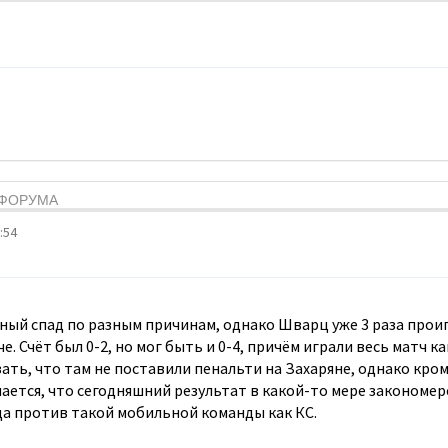
Я ФОРУМА
:54
ный спад по разным причинам, однако Шварц уже 3 раза проиг
. Счёт был 0-2, но мог быть и 0-4, причём играли весь матч к
ать, что там не поставили пенальти на Захаряне, однако кро
ается, что сегодняшний результат в какой-то мере закономерен
а против такой мобильной команды как КС.