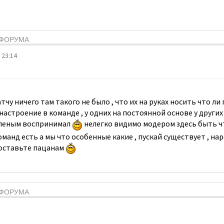
Я ФОРУМА
 23:14
чу ничего там такого не было , что их на руках носить что ли 
настроение в команде , у одних на постоянной основе у других
 зеленым воспринимал
нелегко видимо модером здесь быть ч
оманд есть а мы что особенные какие , пускай существует , на
 оставьте пацанам
Я ФОРУМА