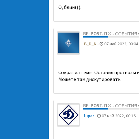
О, блин(((.
RE: POST-IT® - СОБЫТИ
B_D_N
-
07 май 2022, 00:04
Сократил темы. Оставил прогнозы и
Можете там дискутировать.
RE: POST-IT® - СОБЫТИ
luper
-
07 май 2022, 00:16