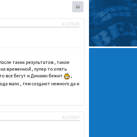
#1270145
после таких результатов , такое
 на временной , лупер то опять
то все бегут и Динамо бежит
,
рода мало , тем создают немного да и
#1270147