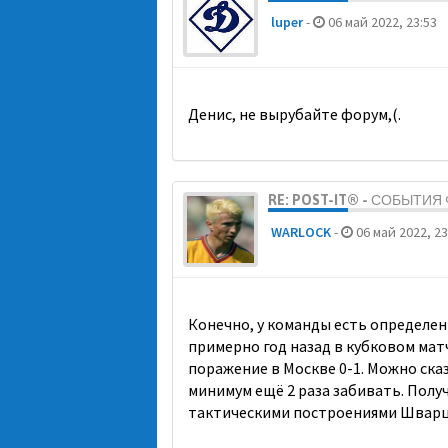
luper
-
06 май 2022, 23:53
Денис, не вырубайте форум,(.
RE: POST-IT® - СОБЫТИ
WARLOCK
-
06 май 2022, 23
Конечно, у команды есть определен
примерно год назад в кубковом матче
поражение в Москве 0-1. Можно сказ
минимум ещё 2 раза забивать. Получ
тактическими построениями Шварц