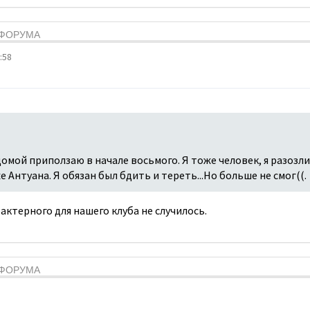
Я ФОРУМА
:58
домой приползаю в начале восьмого. Я тоже человек, я разозли
е Антуана. Я обязан был бдить и тереть...Но больше не смог((.
актерного для нашего клуба не случилось.
Я ФОРУМА