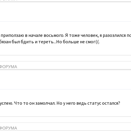
приползаю в начале восьмого. Я тоже человек, я разозлился по
бязан был бдить и тереть...Но больше не смог((.
Я ФОРУМА
спею. Что то он замолчал. Но у него ведь статус остался?
Я ФОРУМА