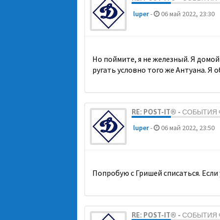
luper
-
06 май 2022, 23:30
Но поймите, я не железный. Я домой 
ругать условно того же Антуана. Я о
RE: POST-IT® - СОБЫТИ
luper
-
06 май 2022, 23:50
Попробую с Гришей списаться. Если у
RE: POST-IT® - СОБЫТИ