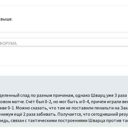
 выше.
Я ФОРУМА
деленный спад по разным причинам, однако Шварц уже 3 раза
ковом матче. Счёт был 0-2, но мог быть и 0-4, причём играли в
ве 0-1. Можно сказать, что там не поставили пенальти на Зах
нимум ещё 2 раза забивать. Получается, что сегодняшний резу
ередь, связан с тактическими построениями Шварца против т