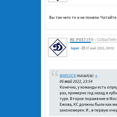
Вы так чего то и не поняли. Читайте
RE: POST-IT® - СОБЫТИ
luper
-
07 май 2022, 00:02
WARLOCK
писал(а):
↑
06 май 2022, 23:54
Конечно, у команды есть опре
раз, примерно год назад в куб
туре. Второе поражение в Моск
Ежова, КС должны были как ми
закономерен. И , в первую оч