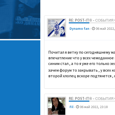
RE: POST-IT® - СОБЫТИ
Dynamo fan
-
06 май 2022,
Почитал я ветку по сегодняшнему мат
впечатление что у всех чемоданное 
синим стал , а то я уже его только
зачем форум то закрывать , у всех к
второй хлопец вскоре подтянется ,
RE: POST-IT® - СОБЫТИ
Fil
-
06 май 2022, 23:18