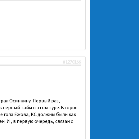
#1270166
рал Осинкину. Первый раз,
ак первый тайм в этом туре. Второе
ме гола Ежова, КС должны были как
. И , в первую очередь, связан с