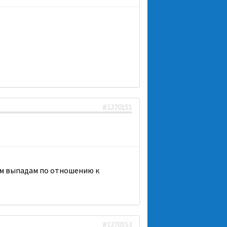
#1270151
ным выпадам по отношению к
#1270153