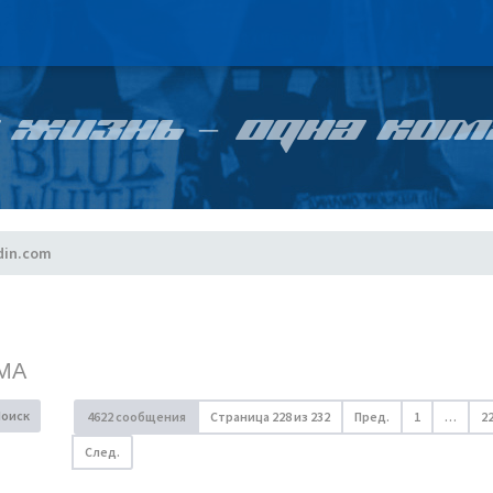
 ЖИЗНЬ – ОДНА КОМ
din.com
МА
Поиск
4622 сообщения
Страница
228
из
232
Пред.
1
…
2
След.