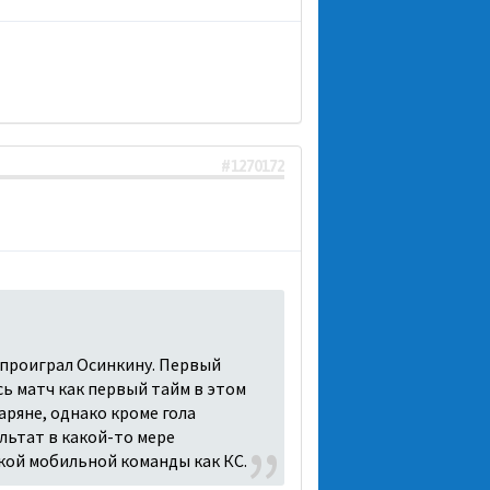
#1270172
 проиграл Осинкину. Первый
есь матч как первый тайм в этом
аряне, однако кроме гола
льтат в какой-то мере
акой мобильной команды как КС.