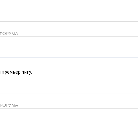
Я ФОРУМА
 премьер лигу.
Я ФОРУМА