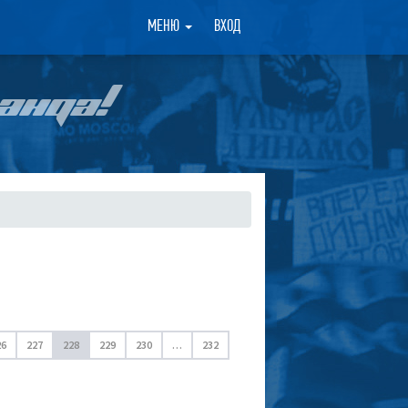
×
МЕНЮ
ВХОД
АНДА!
26
227
228
229
230
…
232