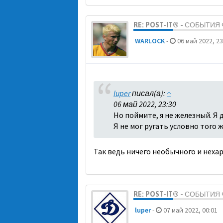
RE: POST-IT® - СОБЫТИ
WARLOCK
-
06 май 2022, 23
luper
писал(а):
↑
06 май 2022, 23:30
Но поймите, я не железный. Я 
Я не мог ругать условно того ж
Так ведь ничего необычного и нехар
RE: POST-IT® - СОБЫТИ
luper
-
07 май 2022, 00:01