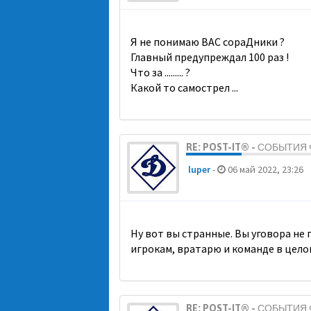
Я не понимаю ВАС сораДники ?
Главный предупреждал 100 раз !
Что за ......... ?
Какой то самострел ...
RE: POST-IT® - СОБЫТИ
luper
-
06 май 2022, 23:26
Ну вот вы странные. Вы уговора не
игрокам, вратарю и команде в цело
RE: POST-IT® - СОБЫТИ