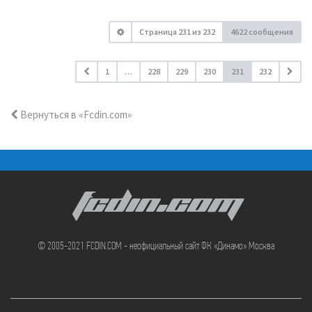
Страница
231
из
232
4622 сообщения
1
…
228
229
230
231
232
Вернуться в «Fcdin.com»
FCDIN.COM
© 2005-2021 FCDIN.COM - неофициальный сайт ФК «Динамо» Москва