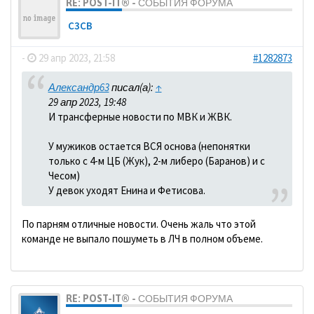
RE: POST-IT® - СОБЫТИЯ ФОРУМА
C3CB
-
29 апр 2023, 21:58
#1282873
Александр63
писал(а):
↑
29 апр 2023, 19:48
И трансферные новости по МВК и ЖВК.
У мужиков остается ВСЯ основа (непонятки
только с 4-м ЦБ (Жук), 2-м либеро (Баранов) и с
Чесом)
У девок уходят Енина и Фетисова.
По парням отличные новости. Очень жаль что этой
команде не выпало пошуметь в ЛЧ в полном объеме.
RE: POST-IT® - СОБЫТИЯ ФОРУМА