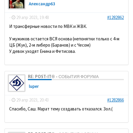
Александр63
-
29 апр 2023, 19:48
#1282862
И трансферные новости по МВК и ЖВК.
У мужиков остается ВСЯ основа (непонятки только с 4-м
ЦБ (Жук), 2-м либеро (Баранов) и с Чесом)
У девок уходят Енина и Фетисова.
RE: POST-IT® - СОБЫТИЯ ФОРУМА
luper
-
29 апр 2023, 20:43
#1282866
Спасибо, Саш. Марат тему создавать отказался. Зол.(