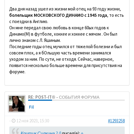
Два дня назад ушел из жизни мой отец на 93 году жизни,
болельщик МОСКОВСКОГО ДИНАМО с 1945 года
, то есть
с поездки в Англию.
Он мне передал свою любовь в конце 60ых годов к
Динамо(М) в футболе, хоккее и хоккее с мячом . Он был
лично знаком с Л. Яшиным.
Последние годы отец мучился от тяжелой болезни и был
совсем плох, а я бОльшую часть времени занимался
уходом за ним. По сути, не отходя. Сейчас, наверное,
появится несколько больше времени для присутствия на
форуме.
RE: POST-IT® - СОБЫТИЯ ФОРУМА
Fil
-
12 ноя 2023, 15:30
#1293258
Критик Силкина 2.0
писал(а):
↑