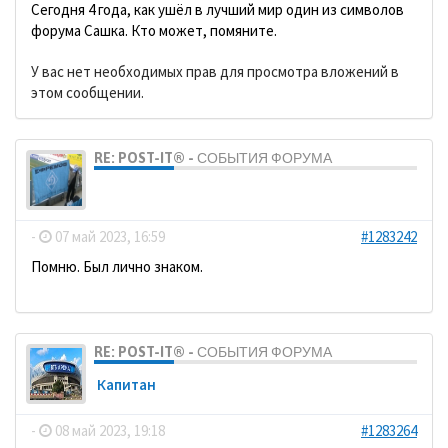
Сегодня 4 года, как ушёл в лучший мир один из символов
форума Сашка. Кто может, помяните.
У вас нет необходимых прав для просмотра вложений в
этом сообщении.
RE: POST-IT® - СОБЫТИЯ ФОРУМА
dolbano
-
07 май 2023, 16:59
#1283242
Помню. Был лично знаком.
RE: POST-IT® - СОБЫТИЯ ФОРУМА
Кaпитaн
-
08 май 2023, 19:18
#1283264