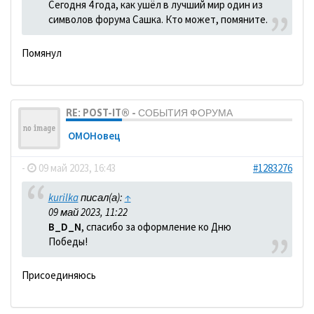
Сегодня 4 года, как ушёл в лучший мир один из
символов форума Сашка. Кто может, помяните.
Помянул
RE: POST-IT® - СОБЫТИЯ ФОРУМА
ОМОНовец
-
09 май 2023, 16:43
#1283276
kurilka
писал(а):
↑
09 май 2023, 11:22
B_D_N
, спасибо за оформление ко Дню
Победы!
Присоединяюсь