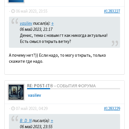
-
06 май 2023, 23:55
#1283227
vasilev
писал(а):
↑
06 май 2023, 21:17
Денис, тема с новым гт как никогда актуальна!
Есть смысл открыть ветку?
А почему нет?)) Если надо, то могу открыть, только
скажите где надо.
RE: POST-IT® - СОБЫТИЯ ФОРУМА
vasilev
-
07 май 2023, 04:29
#1283229
B_D_N
писал(а):
↑
06 май 2023, 23:55