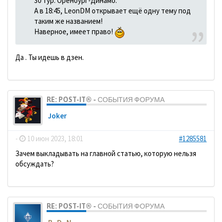
30 тур. Оренбург-Динамо.
А в 18:45, LeonDM открывает ещё одну тему под
таким же названием!
Наверное, имеет право!
Да . Ты идешь в дзен.
RE: POST-IT® - СОБЫТИЯ ФОРУМА
Joker
-
10 июн 2023, 18:01
#1285581
Зачем выкладывать на главной статью, которую нельзя
обсуждать?
RE: POST-IT® - СОБЫТИЯ ФОРУМА