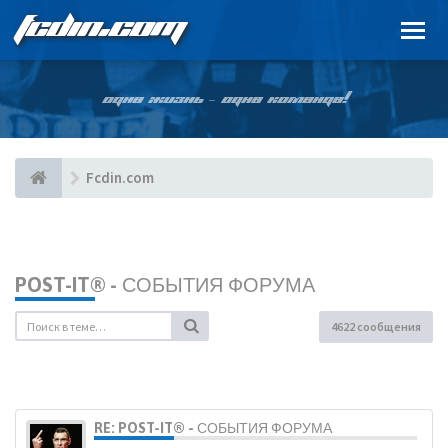
FCDIN.COM
ОДНА ЖИЗНЬ – ОДНА КОМАНДА!
Fcdin.com
POST-IT® - СОБЫТИЯ ФОРУМА
4622 сообщения
RE: POST-IT® - СОБЫТИЯ ФОРУМА