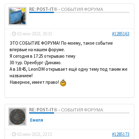
RE: POST-IT® - СОБЫТИЯ ФОРУМА
dolbano
-
02 июн 2023, 20:33
#1285163
ЭТО СОБЫТИЕ ФОРУМА! По-моему, такое событие
впервые на нашем форуме.
Я сегодня в 17:25 открываю тему
30 тур. Оренбург-Динамо.
А в 18:45, LeonDM открывает ещё одну тему под таким же
названием!
Наверное, имеет право!
RE: POST-IT® - СОБЫТИЯ ФОРУМА
Емеля
-
02 июн 2023, 22:15
#1285173