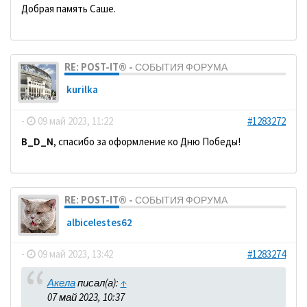
Добрая память Саше.
RE: POST-IT® - СОБЫТИЯ ФОРУМА
kurilka
-
09 май 2023, 11:22
#1283272
B_D_N
, спасибо за оформление ко Дню Победы!
RE: POST-IT® - СОБЫТИЯ ФОРУМА
albicelestes62
-
09 май 2023, 13:42
#1283274
Акела
писал(а):
↑
07 май 2023, 10:37