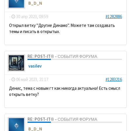
B_D_N
-
30 апр 2023, 09:59
#1282886
Открыл ветку "Другие Динамо". Можете там создавать
темы и писать в открытых.
RE: POST-IT® - СОБЫТИЯ ФОРУМА
vasilev
-
06 май 2023, 21:17
#1283216
Денис, тема с новым гт как никогда актуальна! Есть смысл
открыть ветку?
RE: POST-IT® - СОБЫТИЯ ФОРУМА
B_D_N