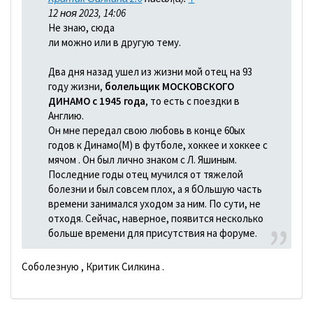
12 ноя 2023, 14:06
Не знаю, сюда
ли можно или в другую тему.
Два дня назад ушел из жизни мой отец на 93
году жизни,
болельщик МОСКОВСКОГО
ДИНАМО с 1945 года
, то есть с поездки в
Англию.
Он мне передал свою любовь в конце 60ых
годов к Динамо(М) в футболе, хоккее и хоккее с
мячом . Он был лично знаком с Л. Яшиным.
Последние годы отец мучился от тяжелой
болезни и был совсем плох, а я бОльшую часть
времени занимался уходом за ним. По сути, не
отходя. Сейчас, наверное, появится несколько
больше времени для присутствия на форуме.
Соболезную , Критик Силкина .