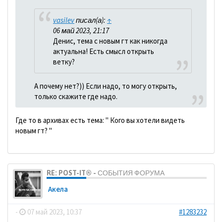
vasilev
писал(а):
↑
06 май 2023, 21:17
Денис, тема с новым гт как никогда
актуальна! Есть смысл открыть
ветку?
А почему нет?)) Если надо, то могу открыть,
только скажите где надо.
Где то в архивах есть тема: " Кого вы хотели видеть
новым гт? "
RE: POST-IT® - СОБЫТИЯ ФОРУМА
Акела
-
07 май 2023, 10:37
#1283232