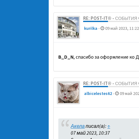
RE: POST-IT® - СОБЫТИ
kurilka
-
09 май 2023, 11:22
B_D_N
, спасибо за оформление ко 
RE: POST-IT® - СОБЫТИ
albicelestes62
-
09 май 202
Акела
писал(а):
↑
07 май 2023, 10:37