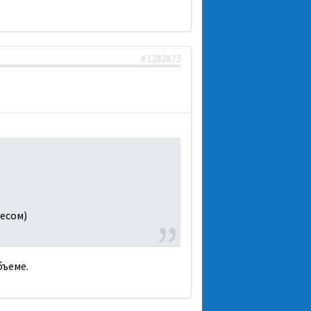
#1282873
Чесом)
бъеме.