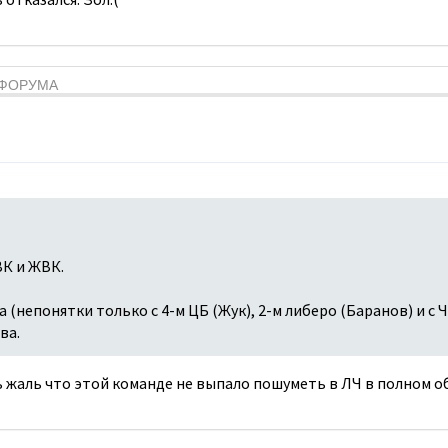
Я ФОРУМА
К и ЖВК.
 (непонятки только с 4-м ЦБ (Жук), 2-м либеро (Баранов) и с 
ва.
 жаль что этой команде не выпало пошуметь в ЛЧ в полном о