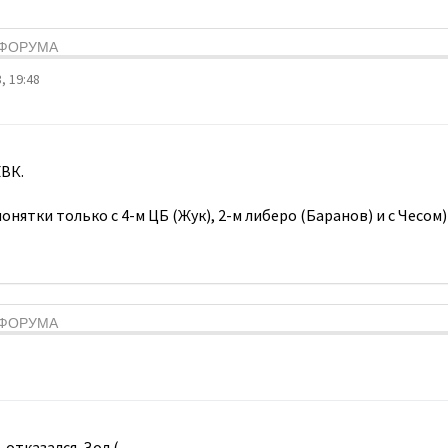
Я ФОРУМА
, 19:48
ВК.
онятки только с 4-м ЦБ (Жук), 2-м либеро (Баранов) и с Чесом)
Я ФОРУМА
 отказался. Зол.(