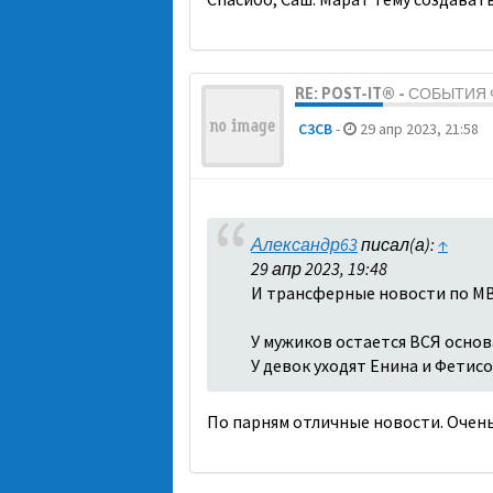
RE: POST-IT® - СОБЫТИ
C3CB
-
29 апр 2023, 21:58
Александр63
писал(а):
↑
29 апр 2023, 19:48
И трансферные новости по МВ
У мужиков остается ВСЯ основа
У девок уходят Енина и Фетисо
По парням отличные новости. Очень