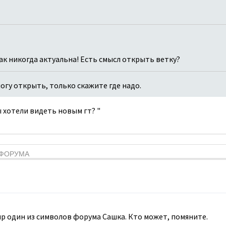
как никогда актуальна! Есть смысл открыть ветку?
 могу открыть, только скажите где надо.
вы хотели видеть новым гт? "
Я ФОРУМА
мир один из символов форума Сашка. Кто может, помяните.