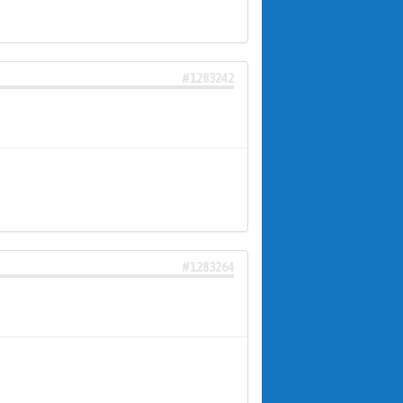
#1283242
#1283264