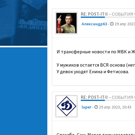
RE: POST-IT® - СОБЫТИ
Александр63
-
29 апр 2023
И трансферные новости по МВК и Ж
У мужиков остается ВСЯ основа (неп
У девок уходят Енина и Фетисова.
RE: POST-IT® - СОБЫТИ
luper
-
29 апр 2023, 20:43
Спасибо, Саш. Марат тему создавать