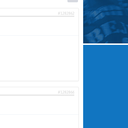
#1282862
#1282866