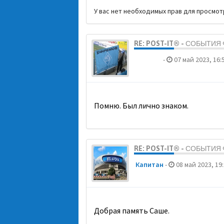
У вас нет необходимых прав для просмо
RE: POST-IT® - СОБЫТИ
dolbano
-
07 май 2023, 16:
Помню. Был лично знаком.
RE: POST-IT® - СОБЫТИ
Кaпитaн
-
08 май 2023, 19
Добрая память Саше.