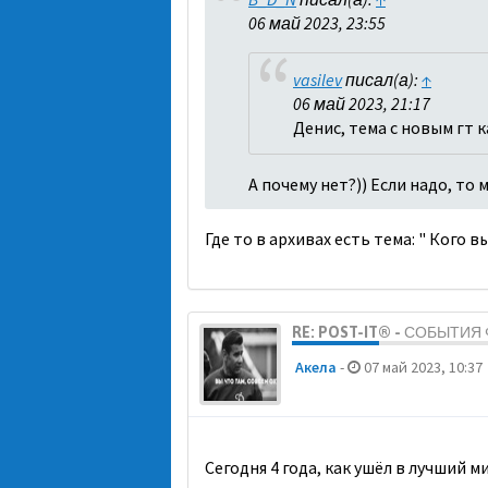
06 май 2023, 23:55
vasilev
писал(а):
↑
06 май 2023, 21:17
Денис, тема с новым гт 
А почему нет?)) Если надо, то
Где то в архивах есть тема: " Кого 
RE: POST-IT® - СОБЫТИ
Акела
-
07 май 2023, 10:37
Сегодня 4 года, как ушёл в лучший 