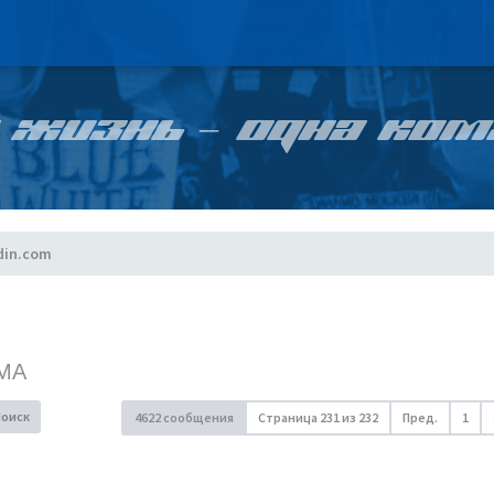
 ЖИЗНЬ – ОДНА КОМ
din.com
МА
Поиск
4622 сообщения
Страница
231
из
232
Пред.
1