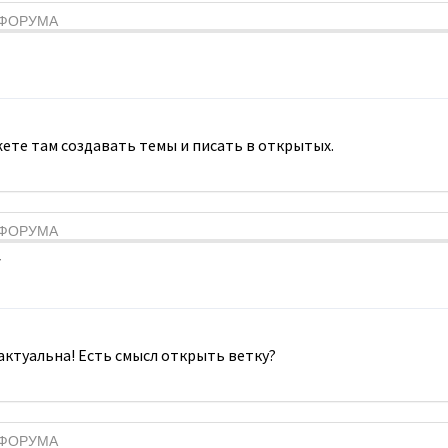
Я ФОРУМА
ете там создавать темы и писать в открытых.
Я ФОРУМА
7
 актуальна! Есть смысл открыть ветку?
Я ФОРУМА