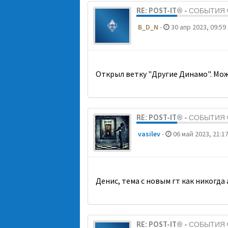
RE: POST-IT® - СОБЫТИ
B_D_N
-
30 апр 2023, 09:59
Открыл ветку "Другие Динамо". Мож
RE: POST-IT® - СОБЫТИ
vasilev
-
06 май 2023, 21:1
Денис, тема с новым гт как никогда
RE: POST-IT® - СОБЫТИ