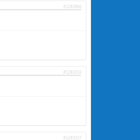
#1282886
#1283216
#1283227