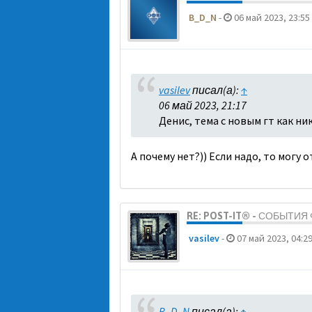
B_D_N
-
06 май 2023, 23:55
vasilev
писал(а):
↑
06 май 2023, 21:17
Денис, тема с новым гт как ни
А почему нет?)) Если надо, то могу 
RE: POST-IT® - СОБЫТИ
vasilev
-
07 май 2023, 04:2
B_D_N
писал(а):
↑