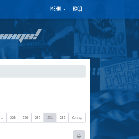
×
МЕНЮ
ВХОД
АНДА!
…
228
229
230
231
232
След.