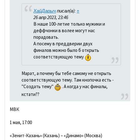
ХайДарыч
писал(а):
↑
26 апр 2023, 23:46
В наше 100-летие только мужики и
деффчонки в волее могут нас
порадовать.
А посему в преддверии двух
финалов можно было б открыть
соответствующую тему
Марат, а почему бы тебе самому не открыть
соответствующую тему. Там кнопочка есть -
"Создать тему"
. А когда у нас финалы,
кстати??
МВК
1 мая, 17:00
«Зенит-Казань» (Казань) – «Динамо» (Москва)