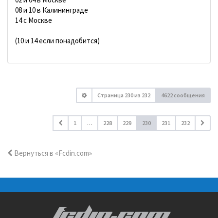
08 и 10 в Калининграде
14 с Москве
(10 и 14 если понадобится)
Страница
230
из
232
4622 сообщения
1
…
228
229
230
231
232
Вернуться в «Fcdin.com»
FCDIN.COM