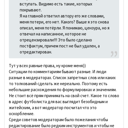
вступать. Видимо есть такие, которых
покрывают.
Я на главной ответил автору его же словами,
меня потери, его нет. Какого? Выше я это снова
описал, меня потёрли. Я понимаю, цензура, но я
отвечал на написанное, которое не
отрецензировали!!! Это было сделано
постфактум, причем пост не был удален, а
отредактирован.
Тут у всех равные права, ну кроме меня))
Ситуации по комментариям бывают разные. И люди
разные в модераторах. Список запретных слов или каких
то толкований сделать же нереально. Поэтому есть
небольшие расхождения по формулировках и значениям.
Не стоит всё прям принимать на свой счет. Какое то слово
в адрес футболиста для вас выглядит безобидным и
житейским, а вот модератор посчитал что это
оскорбление.
Среди советов модераторам было пожелания чтобы
редактирование было редким инструментов и чтобы не