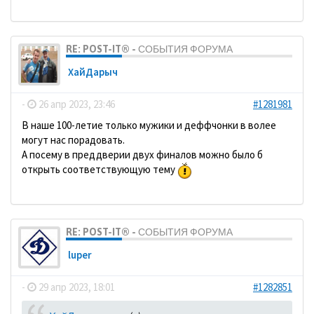
RE: POST-IT® - СОБЫТИЯ ФОРУМА
ХайДарыч
-
26 апр 2023, 23:46
#1281981
В наше 100-летие только мужики и деффчонки в волее
могут нас порадовать.
А посему в преддверии двух финалов можно было б
открыть соответствующую тему
RE: POST-IT® - СОБЫТИЯ ФОРУМА
luper
-
29 апр 2023, 18:01
#1282851