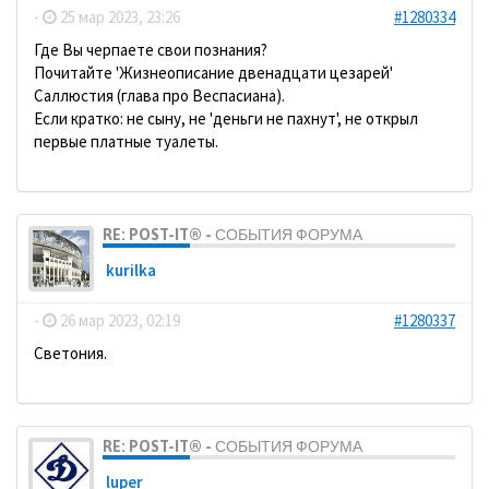
-
25 мар 2023, 23:26
#1280334
Где Вы черпаете свои познания?
Почитайте 'Жизнеописание двенадцати цезарей'
Саллюстия (глава про Веспасиана).
Если кратко: не сыну, не 'деньги не пахнут', не открыл
первые платные туалеты.
RE: POST-IT® - СОБЫТИЯ ФОРУМА
kurilka
-
26 мар 2023, 02:19
#1280337
Светония.
RE: POST-IT® - СОБЫТИЯ ФОРУМА
luper