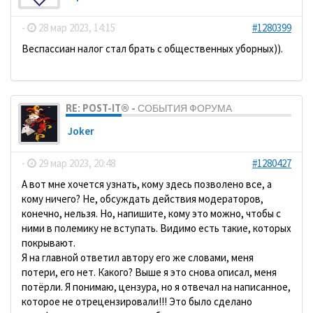
-
28 мар 2023, 14:15
#1280399
Веспассиан налог стал брать с общественных уборных)).
RE: POST-IT® - СОБЫТИЯ ФОРУМА
Joker
-
29 мар 2023, 20:48
#1280427
А вот мне хочется узнать, кому здесь позволено все, а
кому ничего? Не, обсуждать действия модераторов,
конечно, нельзя. Но, напишите, кому это можно, чтобы с
ними в полемику не вступать. Видимо есть такие, которых
покрывают.
Я на главной ответил автору его же словами, меня
потери, его нет. Какого? Выше я это снова описал, меня
потёрли. Я понимаю, цензура, но я отвечал на написанное,
которое не отрецензировали!!! Это было сделано