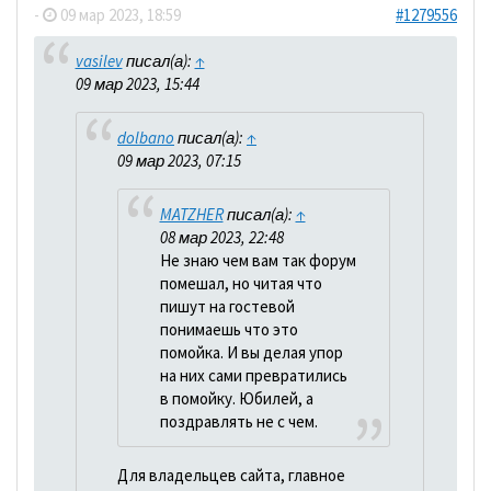
-
09 мар 2023, 18:59
#1279556
vasilev
писал(а):
↑
09 мар 2023, 15:44
dolbano
писал(а):
↑
09 мар 2023, 07:15
MATZHER
писал(а):
↑
08 мар 2023, 22:48
Не знаю чем вам так форум
помешал, но читая что
пишут на гостевой
понимаешь что это
помойка. И вы делая упор
на них сами превратились
в помойку. Юбилей, а
поздравлять не с чем.
Для владельцев сайта, главное