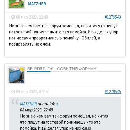
MATZHER
-
08 мар 2023, 22:48
#1279543
Не знаю чем вам так форум помешал, но читая что пишут
на гостевой понимаешь что это помойка. И вы делая упор
на них сами превратились в помойку. Юбилей, а
поздравлять не с чем.
RE: POST-IT® - СОБЫТИЯ ФОРУМА
dolbano
-
09 мар 2023, 07:15
#1279545
MATZHER
писал(а):
↑
08 мар 2023, 22:48
Не знаю чем вам так форум помешал, но читая
что пишут на гостевой понимаешь что это
помойка. И вы делая упор на них сами