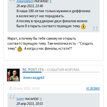
ХайДарыч
писал(а):
↑
26 апр 2023, 23:46
В наше 100-летие только мужики и деффчонки
в волее могут нас порадовать.
А посему в преддверии двух финалов можно
было б открыть соответствующую тему
Марат, а почему бы тебе самому не открыть
соответствующую тему. Там кнопочка есть - "Создать
тему"
. А когда у нас финалы, кстати??
RE: POST-IT® - СОБЫТИЯ ФОРУМА
Александр63
-
29 апр 2023, 19:39
#1282860
luper
писал(а):
↑
29 апр 2023, 18:01