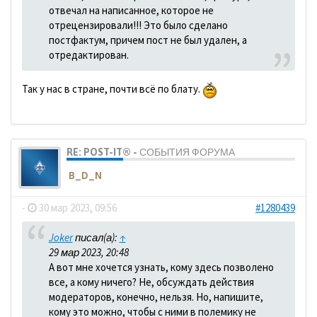
отвечал на написанное, которое не
отрецензировали!!! Это было сделано
постфактум, причем пост не был удален, а
отредактирован.
Так у нас в стране, почти всё по блату.
RE: POST-IT® - СОБЫТИЯ ФОРУМА
B_D_N
-
30 мар 2023, 09:56
#1280439
Joker
писал(а):
↑
29 мар 2023, 20:48
А вот мне хочется узнать, кому здесь позволено
все, а кому ничего? Не, обсуждать действия
модераторов, конечно, нельзя. Но, напишите,
кому это можно, чтобы с ними в полемику не