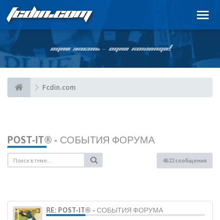
FCDIN.COM
ОДНА ЖИЗНЬ – ОДНА КОМАНДА!
Fcdin.com
POST-IT® - СОБЫТИЯ ФОРУМА
4622 сообщения
RE: POST-IT® - СОБЫТИЯ ФОРУМА