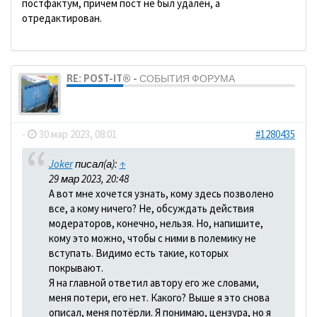
постфактум, причем пост не был удален, а
отредактирован.
RE: POST-IT® - СОБЫТИЯ ФОРУМА
dolbano
-
30 мар 2023, 08:01
#1280435
Joker
писал(а):
↑
29 мар 2023, 20:48
А вот мне хочется узнать, кому здесь позволено
все, а кому ничего? Не, обсуждать действия
модераторов, конечно, нельзя. Но, напишите,
кому это можно, чтобы с ними в полемику не
вступать. Видимо есть такие, которых
покрывают.
Я на главной ответил автору его же словами,
меня потери, его нет. Какого? Выше я это снова
описал, меня потёрли. Я понимаю, цензура, но я