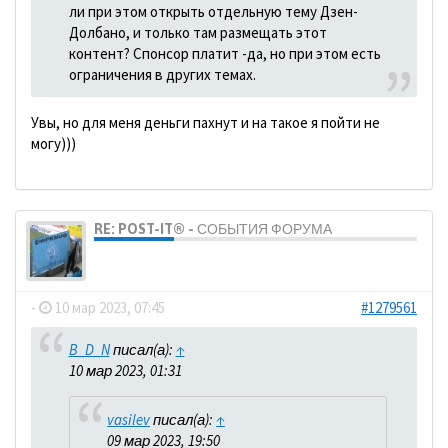
ли при этом открыть отдельную тему Дзен-
Долбано, и только там размещать этот
контент? Спонсор платит -да, но при этом есть
ограничения в других темах.
Увы, но для меня деньги пахнут и на такое я пойти не
могу)))
RE: POST-IT® - СОБЫТИЯ ФОРУМА
dolbano
-
10 мар 2023, 07:45
#1279561
B_D_N
писал(а):
↑
10 мар 2023, 01:31
vasilev
писал(а):
↑
09 мар 2023, 19:50