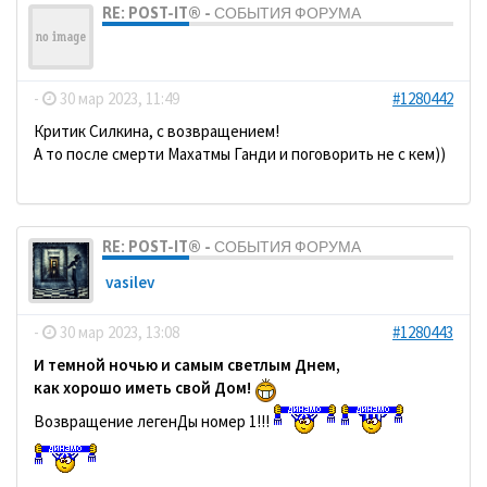
RE: POST-IT® - СОБЫТИЯ ФОРУМА
ДомосеД
-
30 мар 2023, 11:49
#1280442
Критик Силкина, с возвращением!
А то после смерти Махатмы Ганди и поговорить не с кем))
RE: POST-IT® - СОБЫТИЯ ФОРУМА
vasilev
-
30 мар 2023, 13:08
#1280443
И темной ночью и самым светлым Днем,
как хорошо иметь свой Дом!
Возвращение легенДы номер 1!!!