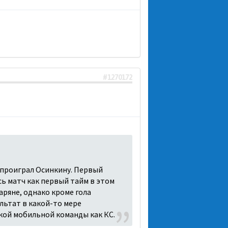
#1270172
 проиграл Осинкину. Первый
есь матч как первый тайм в этом
аряне, однако кроме гола
льтат в какой-то мере
акой мобильной команды как КС.