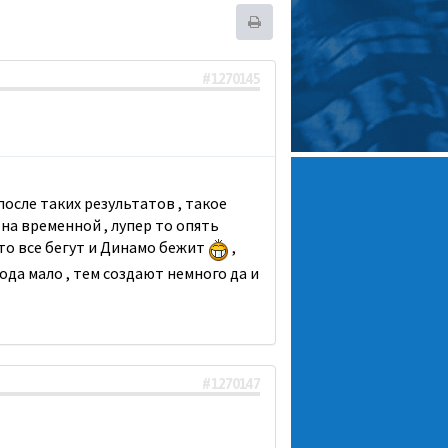
#1270145
после таких результатов , такое
 на временной , лупер то опять
то все бегут и Динамо бежит
,
рода мало , тем создают немного да и
#1270147