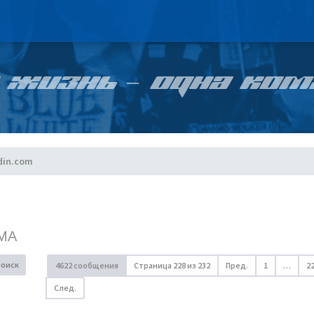
 ЖИЗНЬ – ОДНА КОМ
din.com
МА
Поиск
4622 сообщения
Страница
228
из
232
Пред.
1
…
2
След.