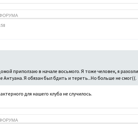
Я ФОРУМА
:58
домой приползаю в начале восьмого. Я тоже человек, я разозли
е Антуана. Я обязан был бдить и тереть...Но больше не смог((.
актерного для нашего клуба не случилось.
Я ФОРУМА