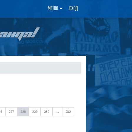
×
МЕНЮ
ВХОД
АНДА!
26
227
228
229
230
…
232