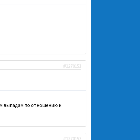
#1270151
ным выпадам по отношению к
#1270153