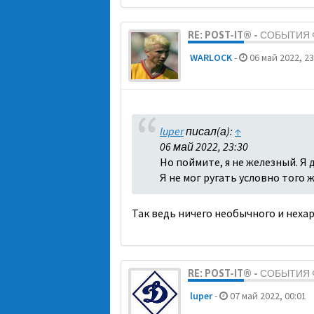
RE: POST-IT® - СОБЫТИ
WARLOCK
-
06 май 2022, 23
luper
писал(а):
↑
06 май 2022, 23:30
Но поймите, я не железный. Я 
Я не мог ругать условно того ж
Так ведь ничего необычного и нехар
RE: POST-IT® - СОБЫТИ
luper
-
07 май 2022, 00:01