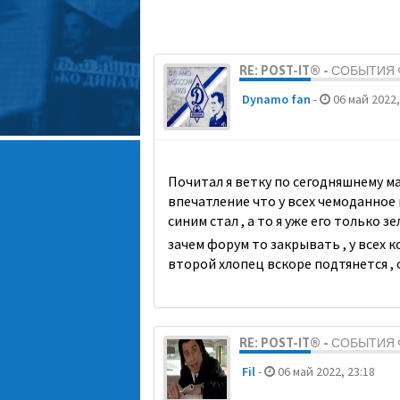
RE: POST-IT® - СОБЫТИ
Dynamo fan
-
06 май 2022,
Почитал я ветку по сегодняшнему мат
впечатление что у всех чемоданное 
синим стал , а то я уже его только
зачем форум то закрывать , у всех к
второй хлопец вскоре подтянется ,
RE: POST-IT® - СОБЫТИ
Fil
-
06 май 2022, 23:18