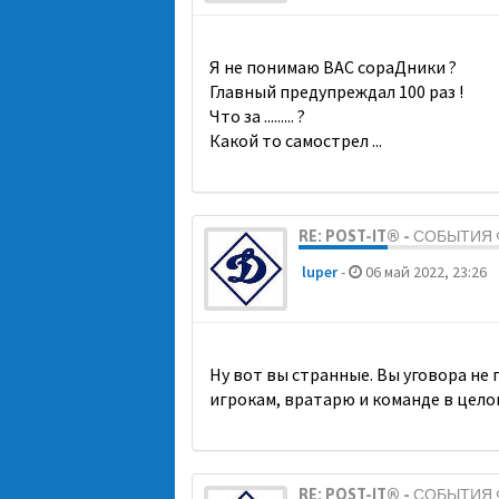
Я не понимаю ВАС сораДники ?
Главный предупреждал 100 раз !
Что за ......... ?
Какой то самострел ...
RE: POST-IT® - СОБЫТИ
luper
-
06 май 2022, 23:26
Ну вот вы странные. Вы уговора не
игрокам, вратарю и команде в цело
RE: POST-IT® - СОБЫТИ