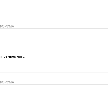
Я ФОРУМА
 премьер лигу.
Я ФОРУМА