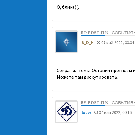
О, блин(((.
RE: POST-IT® - СОБЫТИ
B_D_N
-
07 май 2022, 00:04
Сократил темы. Оставил прогнозы и
Можете там дискутировать.
RE: POST-IT® - СОБЫТИ
luper
-
07 май 2022, 00:16