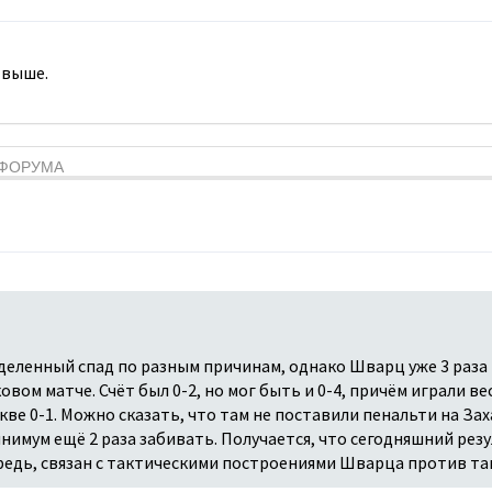
 выше.
Я ФОРУМА
деленный спад по разным причинам, однако Шварц уже 3 раза
ковом матче. Счёт был 0-2, но мог быть и 0-4, причём играли в
ве 0-1. Можно сказать, что там не поставили пенальти на Зах
нимум ещё 2 раза забивать. Получается, что сегодняшний резу
ередь, связан с тактическими построениями Шварца против т