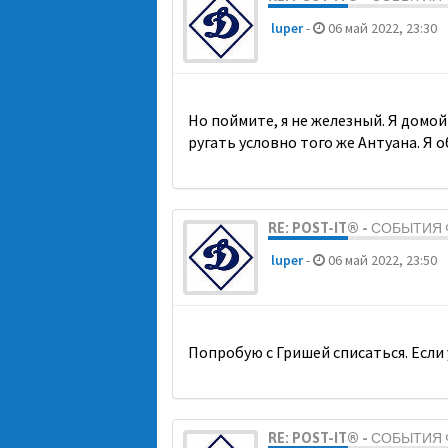
luper
-
06 май 2022, 23:30
Но поймите, я не железный. Я домой 
ругать условно того же Антуана. Я о
RE: POST-IT® - СОБЫТИ
luper
-
06 май 2022, 23:50
Попробую с Гришей списаться. Если у
RE: POST-IT® - СОБЫТИ