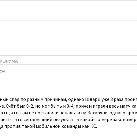
Я ФОРУМА
:54
ный спад по разным причинам, однако Шварц уже 3 раза проиг
. Счёт был 0-2, но мог быть и 0-4, причём играли весь матч к
ать, что там не поставили пенальти на Захаряне, однако кро
ается, что сегодняшний результат в какой-то мере закономерен
а против такой мобильной команды как КС.