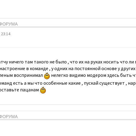
Я ФОРУМА
 23:14
чу ничего там такого не было , что их на руках носить что ли 
настроение в команде , у одних на постоянной основе у других
 зеленым воспринимал
нелегко видимо модером здесь быть ч
оманд есть а мы что особенные какие , пускай существует , на
 оставьте пацанам
Я ФОРУМА