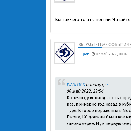
Вы так чего то и не поняли. Читайте
RE: POST-IT® - СОБЫТИ
luper
-
07 май 2022, 00:02
WARLOCK
писал(а):
↑
06 май 2022, 23:54
Конечно, у команды есть опре
раз, примерно год назад в куб
туре. Второе поражение в Моск
Ежова, КС должны были как ми
закономерен. И , в первую оч