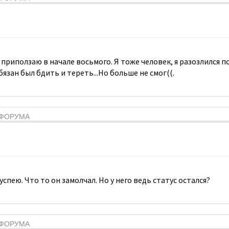
приползаю в начале восьмого. Я тоже человек, я разозлился по
бязан был бдить и тереть...Но больше не смог((.
Я ФОРУМА
спею. Что то он замолчал. Но у него ведь статус остался?
Я ФОРУМА