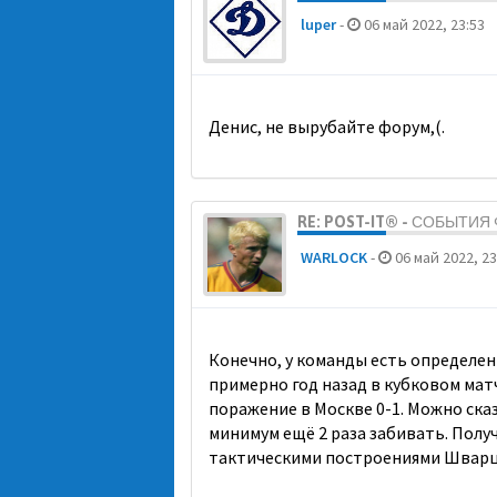
luper
-
06 май 2022, 23:53
Денис, не вырубайте форум,(.
RE: POST-IT® - СОБЫТИ
WARLOCK
-
06 май 2022, 23
Конечно, у команды есть определен
примерно год назад в кубковом матче
поражение в Москве 0-1. Можно сказ
минимум ещё 2 раза забивать. Получ
тактическими построениями Шварц