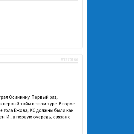
#1270166
рал Осинкину. Первый раз,
ак первый тайм в этом туре. Второе
ме гола Ежова, КС должны были как
. И , в первую очередь, связан с