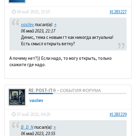
-
06 май 2023, 23:55
#1283227
vasilev
писал(а):
↑
06 май 2023, 21:17
Денис, тема с новым гт как никогда актуальна!
Есть смысл открыть ветку?
А почему нет?)) Если надо, то могу открыть, только
скажите где надо.
RE: POST-IT® - СОБЫТИЯ ФОРУМА
vasilev
-
07 май 2023, 04:29
#1283229
B_D_N
писал(а):
↑
06 май 2023, 23:55