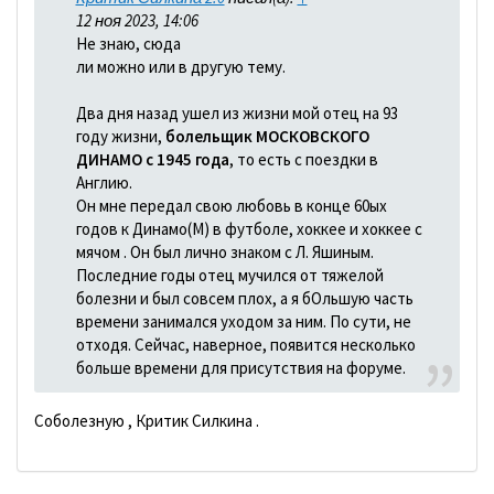
12 ноя 2023, 14:06
Не знаю, сюда
ли можно или в другую тему.
Два дня назад ушел из жизни мой отец на 93
году жизни,
болельщик МОСКОВСКОГО
ДИНАМО с 1945 года
, то есть с поездки в
Англию.
Он мне передал свою любовь в конце 60ых
годов к Динамо(М) в футболе, хоккее и хоккее с
мячом . Он был лично знаком с Л. Яшиным.
Последние годы отец мучился от тяжелой
болезни и был совсем плох, а я бОльшую часть
времени занимался уходом за ним. По сути, не
отходя. Сейчас, наверное, появится несколько
больше времени для присутствия на форуме.
Соболезную , Критик Силкина .