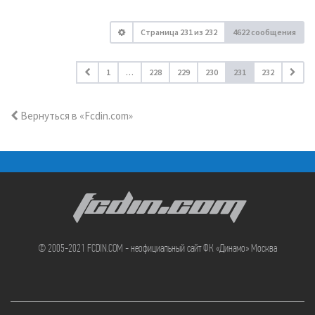
Страница
231
из
232
4622 сообщения
1
…
228
229
230
231
232
Вернуться в «Fcdin.com»
FCDIN.COM
© 2005-2021 FCDIN.COM - неофициальный сайт ФК «Динамо» Москва