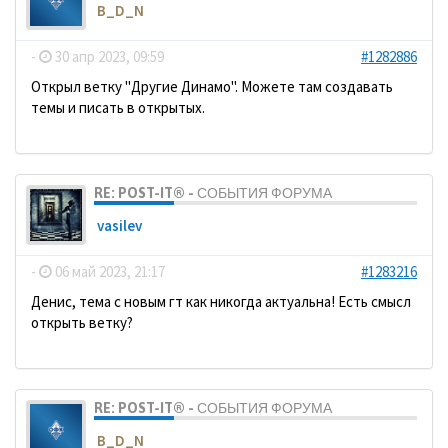
B_D_N
-
30 апр 2023, 09:59
#1282886
Открыл ветку "Другие Динамо". Можете там создавать
темы и писать в открытых.
RE: POST-IT® - СОБЫТИЯ ФОРУМА
vasilev
-
06 май 2023, 21:17
#1283216
Денис, тема с новым гт как никогда актуальна! Есть смысл
открыть ветку?
RE: POST-IT® - СОБЫТИЯ ФОРУМА
B_D_N