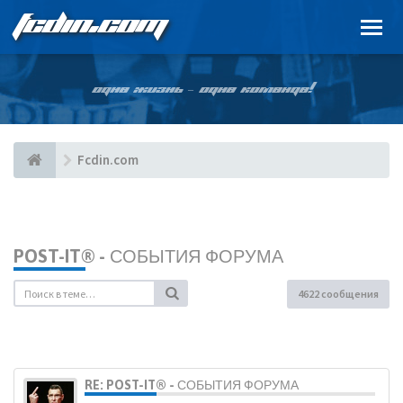
FCDIN.COM
ОДНА ЖИЗНЬ – ОДНА КОМАНДА!
Fcdin.com
POST-IT® - СОБЫТИЯ ФОРУМА
4622 сообщения
RE: POST-IT® - СОБЫТИЯ ФОРУМА