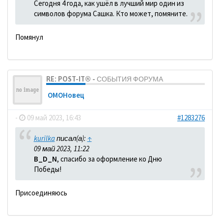
Сегодня 4 года, как ушёл в лучший мир один из
символов форума Сашка. Кто может, помяните.
Помянул
RE: POST-IT® - СОБЫТИЯ ФОРУМА
ОМОНовец
-
09 май 2023, 16:43
#1283276
kurilka
писал(а):
↑
09 май 2023, 11:22
B_D_N
, спасибо за оформление ко Дню
Победы!
Присоединяюсь