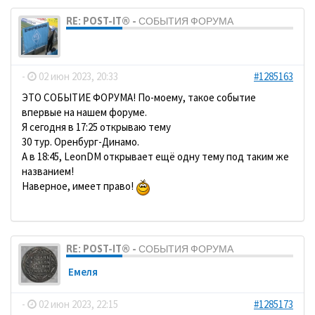
RE: POST-IT® - СОБЫТИЯ ФОРУМА
dolbano
-
02 июн 2023, 20:33
#1285163
ЭТО СОБЫТИЕ ФОРУМА! По-моему, такое событие
впервые на нашем форуме.
Я сегодня в 17:25 открываю тему
30 тур. Оренбург-Динамо.
А в 18:45, LeonDM открывает ещё одну тему под таким же
названием!
Наверное, имеет право!
RE: POST-IT® - СОБЫТИЯ ФОРУМА
Емеля
-
02 июн 2023, 22:15
#1285173