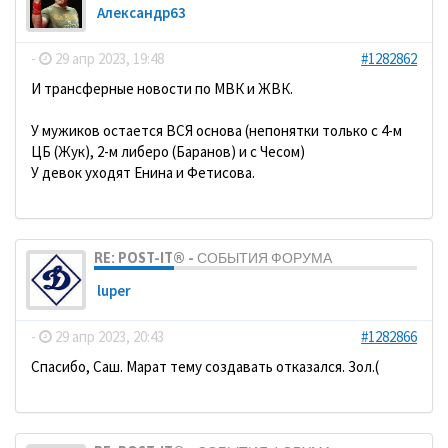
Александр63
-
29 апр 2023, 19:48
#1282862
И трансферные новости по МВК и ЖВК.
У мужиков остается ВСЯ основа (непонятки только с 4-м
ЦБ (Жук), 2-м либеро (Баранов) и с Чесом)
У девок уходят Енина и Фетисова.
RE: POST-IT® - СОБЫТИЯ ФОРУМА
luper
-
29 апр 2023, 20:43
#1282866
Спасибо, Саш. Марат тему создавать отказался. Зол.(