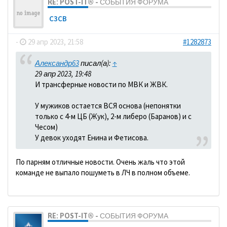
RE: POST-IT® - СОБЫТИЯ ФОРУМА
C3CB
-
29 апр 2023, 21:58
#1282873
Александр63
писал(а):
↑
29 апр 2023, 19:48
И трансферные новости по МВК и ЖВК.
У мужиков остается ВСЯ основа (непонятки
только с 4-м ЦБ (Жук), 2-м либеро (Баранов) и с
Чесом)
У девок уходят Енина и Фетисова.
По парням отличные новости. Очень жаль что этой
команде не выпало пошуметь в ЛЧ в полном объеме.
RE: POST-IT® - СОБЫТИЯ ФОРУМА