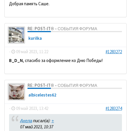
Добрая память Саше.
RE: POST-IT® - СОБЫТИЯ ФОРУМА
kurilka
-
09 май 2023, 11:22
#1283272
B_D_N
, спасибо за оформление ко Дню Победы!
RE: POST-IT® - СОБЫТИЯ ФОРУМА
albicelestes62
-
09 май 2023, 13:42
#1283274
Акела
писал(а):
↑
07 май 2023, 10:37