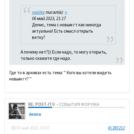
vasilev
писал(а):
↑
06 май 2023, 21:17
Денис, тема с новым гт как никогда
актуальна! Есть смысл открыть
ветку?
А почему нет?)) Если надо, то могу открыть,
только скажите где надо.
Где то в архивах есть тема: " Кого вы хотели видеть
новым гт? "
RE: POST-IT® - СОБЫТИЯ ФОРУМА
Акела
-
07 май 2023, 10:37
#1283232