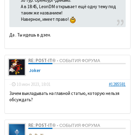
30 тур. Оренбург-Динамо.
А в 18:45, LeonDM открывает ещё одну тему под
таким же названием!
Наверное, имеет право!
Да . Ты идешь в дзен.
RE: POST-IT® - СОБЫТИЯ ФОРУМА
Joker
-
10 июн 2023, 18:01
#1285581
Зачем выкладывать на главной статью, которую нельзя
обсуждать?
RE: POST-IT® - СОБЫТИЯ ФОРУМА