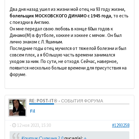
Два дня назад ушел из жизни мой отец на 93 году жизни,
болельщик МОСКОВСКОГО ДИНАМО с 1945 года
, то есть
с поездки в Англию.
Он мне передал свою любовь в конце 60ых годов к
Динамо(М) в футболе, хоккее и хоккее с мячом . Он был
лично знаком с Л. Яшиным.
Последние годы отец мучился от тяжелой болезни и был
совсем плох, а я бОльшую часть времени занимался
уходом за ним. По сути, не отходя. Сейчас, наверное,
появится несколько больше времени для присутствия на
форуме.
RE: POST-IT® - СОБЫТИЯ ФОРУМА
Fil
-
12 ноя 2023, 15:30
#1293258
Критик Силкина 2.0
писал(а):
↑