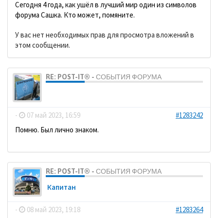
Сегодня 4 года, как ушёл в лучший мир один из символов
форума Сашка. Кто может, помяните.
У вас нет необходимых прав для просмотра вложений в
этом сообщении.
RE: POST-IT® - СОБЫТИЯ ФОРУМА
dolbano
-
07 май 2023, 16:59
#1283242
Помню. Был лично знаком.
RE: POST-IT® - СОБЫТИЯ ФОРУМА
Кaпитaн
-
08 май 2023, 19:18
#1283264