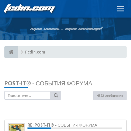
FCDIN.COM
ОДНА ЖИЗНЬ – ОДНА КОМАНДА!
Fcdin.com
POST-IT® - СОБЫТИЯ ФОРУМА
4622 сообщения
RE: POST-IT® - СОБЫТИЯ ФОРУМА