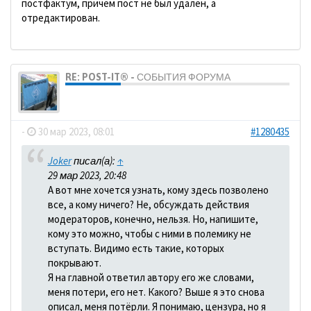
постфактум, причем пост не был удален, а
отредактирован.
RE: POST-IT® - СОБЫТИЯ ФОРУМА
dolbano
-
30 мар 2023, 08:01
#1280435
Joker
писал(а):
↑
29 мар 2023, 20:48
А вот мне хочется узнать, кому здесь позволено
все, а кому ничего? Не, обсуждать действия
модераторов, конечно, нельзя. Но, напишите,
кому это можно, чтобы с ними в полемику не
вступать. Видимо есть такие, которых
покрывают.
Я на главной ответил автору его же словами,
меня потери, его нет. Какого? Выше я это снова
описал, меня потёрли. Я понимаю, цензура, но я