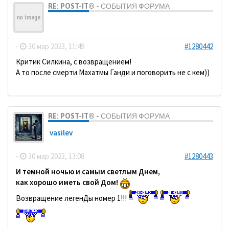
RE: POST-IT® - СОБЫТИЯ ФОРУМА
ДомосеД
-
30 мар 2023, 11:49
#1280442
Критик Силкина, с возвращением!
А то после смерти Махатмы Ганди и поговорить не с кем))
RE: POST-IT® - СОБЫТИЯ ФОРУМА
vasilev
-
30 мар 2023, 13:08
#1280443
И темной ночью и самым светлым Днем,
как хорошо иметь свой Дом!
Возвращение легенДы номер 1!!!