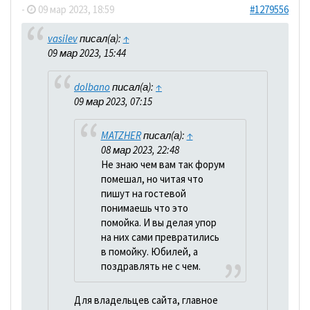
-
09 мар 2023, 18:59
#1279556
vasilev
писал(а):
↑
09 мар 2023, 15:44
dolbano
писал(а):
↑
09 мар 2023, 07:15
MATZHER
писал(а):
↑
08 мар 2023, 22:48
Не знаю чем вам так форум
помешал, но читая что
пишут на гостевой
понимаешь что это
помойка. И вы делая упор
на них сами превратились
в помойку. Юбилей, а
поздравлять не с чем.
Для владельцев сайта, главное