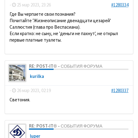
-
25 мар 2023, 23:26
#1280334
Где Вы черпаете свои познания?
Почитайте 'Жизнеописание двенадцати цезарей'
Саллюстия (глава про Веспасиана).
Если кратко: не сыну, не 'деньги не пахнут', не открыл
первые платные туалеты.
RE: POST-IT® - СОБЫТИЯ ФОРУМА
kurilka
-
26 мар 2023, 02:19
#1280337
Светония.
RE: POST-IT® - СОБЫТИЯ ФОРУМА
luper