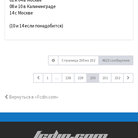
08 и 10 в Калининграде
14 с Москве
(10 и 14 если понадобится)
Страница
230
из
232
4622 сообщения
1
…
228
229
230
231
232
Вернуться в «Fcdin.com»
FCDIN.COM