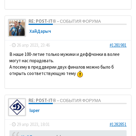
RE: POST-IT® - СОБЫТИЯ ФОРУМА
ХайДарыч
-
26 апр 2023, 23:46
#1281981
В наше 100-летие только мужики и деффчонки в волее
могут нас порадовать.
А посему в преддверии двух финалов можно было б
открыть соответствующую тему
RE: POST-IT® - СОБЫТИЯ ФОРУМА
luper
-
29 апр 2023, 18:01
#1282851