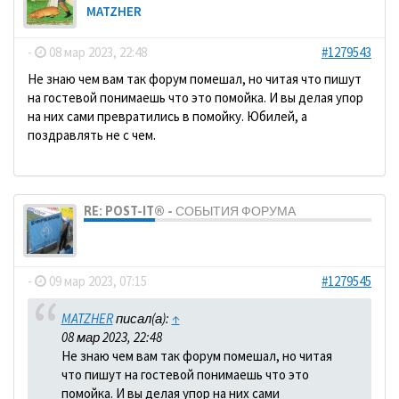
MATZHER
-
08 мар 2023, 22:48
#1279543
Не знаю чем вам так форум помешал, но читая что пишут
на гостевой понимаешь что это помойка. И вы делая упор
на них сами превратились в помойку. Юбилей, а
поздравлять не с чем.
RE: POST-IT® - СОБЫТИЯ ФОРУМА
dolbano
-
09 мар 2023, 07:15
#1279545
MATZHER
писал(а):
↑
08 мар 2023, 22:48
Не знаю чем вам так форум помешал, но читая
что пишут на гостевой понимаешь что это
помойка. И вы делая упор на них сами