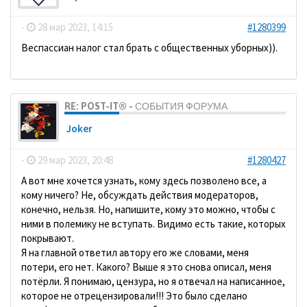
-
28 мар 2023, 14:15
#1280399
Веспассиан налог стал брать с общественных уборных)).
RE: POST-IT® - СОБЫТИЯ ФОРУМА
Joker
-
29 мар 2023, 20:48
#1280427
А вот мне хочется узнать, кому здесь позволено все, а
кому ничего? Не, обсуждать действия модераторов,
конечно, нельзя. Но, напишите, кому это можно, чтобы с
ними в полемику не вступать. Видимо есть такие, которых
покрывают.
Я на главной ответил автору его же словами, меня
потери, его нет. Какого? Выше я это снова описал, меня
потёрли. Я понимаю, цензура, но я отвечал на написанное,
которое не отрецензировали!!! Это было сделано