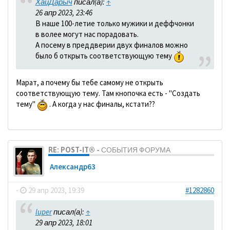
ХайДарыч
писал(а):
↑
26 апр 2023, 23:46
В наше 100-летие только мужики и деффчонки
в волее могут нас порадовать.
А посему в преддверии двух финалов можно
было б открыть соответствующую тему
Марат, а почему бы тебе самому не открыть
соответствующую тему. Там кнопочка есть - "Создать
тему"
. А когда у нас финалы, кстати??
RE: POST-IT® - СОБЫТИЯ ФОРУМА
Александр63
-
29 апр 2023, 19:39
#1282860
luper
писал(а):
↑
29 апр 2023, 18:01