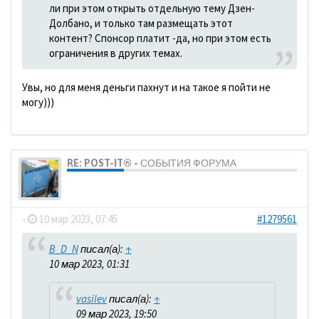
ли при этом открыть отдельную тему Дзен-
Долбано, и только там размещать этот
контент? Спонсор платит -да, но при этом есть
ограничения в других темах.
Увы, но для меня деньги пахнут и на такое я пойти не
могу)))
RE: POST-IT® - СОБЫТИЯ ФОРУМА
dolbano
-
10 мар 2023, 07:45
#1279561
B_D_N
писал(а):
↑
10 мар 2023, 01:31
vasilev
писал(а):
↑
09 мар 2023, 19:50