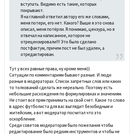
вступать. Видимо есть такие, которых
покрывают.
Я на главной ответил автору его же словами,
меня потери, его нет. Какого? Выше я это снова
описал, меня потёрли. Я понимаю, цензура, но я
отвечал на написанное, которое не
отрецензировали!!! Это было сделано
постфактум, причем пост не был удален, а
отредактирован.
Тут у всех равные права, ну кроме меня))
Ситуации по комментариям бывают разные. И люди
разные в модераторах. Список запретных слов или каких
то толкований сделать же нереально. Поэтому есть
небольшие расхождения по формулировках и значениям.
Не стоит всё прям принимать на свой счет. Какое то слово
в адрес футболиста для вас выглядит безобидным и
житейским, а вот модератор посчитал что это
оскорбление.
Среди советов модераторам было пожелания чтобы
редактирование было редким инструментов и чтобы не