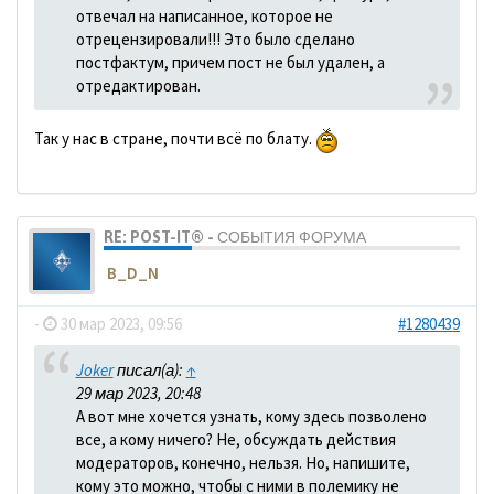
отвечал на написанное, которое не
отрецензировали!!! Это было сделано
постфактум, причем пост не был удален, а
отредактирован.
Так у нас в стране, почти всё по блату.
RE: POST-IT® - СОБЫТИЯ ФОРУМА
B_D_N
-
30 мар 2023, 09:56
#1280439
Joker
писал(а):
↑
29 мар 2023, 20:48
А вот мне хочется узнать, кому здесь позволено
все, а кому ничего? Не, обсуждать действия
модераторов, конечно, нельзя. Но, напишите,
кому это можно, чтобы с ними в полемику не