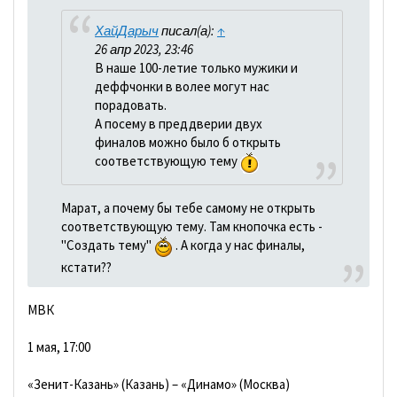
ХайДарыч
писал(а):
↑
26 апр 2023, 23:46
В наше 100-летие только мужики и
деффчонки в волее могут нас
порадовать.
А посему в преддверии двух
финалов можно было б открыть
соответствующую тему
Марат, а почему бы тебе самому не открыть
соответствующую тему. Там кнопочка есть -
"Создать тему"
. А когда у нас финалы,
кстати??
МВК
1 мая, 17:00
«Зенит-Казань» (Казань) – «Динамо» (Москва)