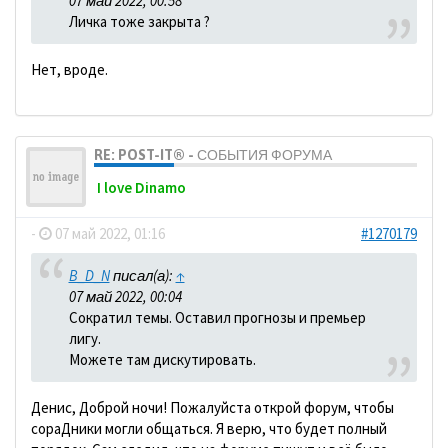
07 май 2022, 00:58
Личка тоже закрыта ?
Нет, вроде.
RE: POST-IT® - СОБЫТИЯ ФОРУМА
I love Dinamo
-
07 май 2022, 01:16
#1270179
B_D_N
писал(а):
↑
07 май 2022, 00:04
Сократил темы. Оставил прогнозы и премьер
лигу.
Можете там дискутировать.
Денис, Доброй ночи! Пожалуйста открой форум, чтобы
сораДники могли общаться. Я верю, что будет полный