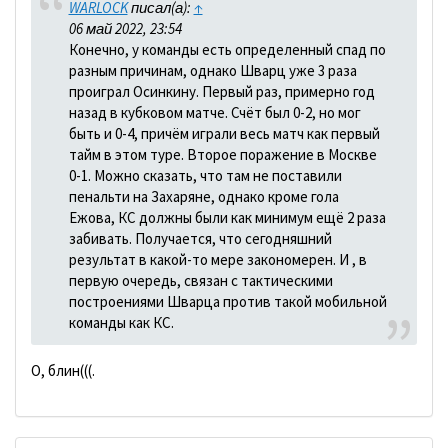
WARLOCK
писал(а):
↑
06 май 2022, 23:54
Конечно, у команды есть определенный спад по
разным причинам, однако Шварц уже 3 раза
проиграл Осинкину. Первый раз, примерно год
назад в кубковом матче. Счёт был 0-2, но мог
быть и 0-4, причём играли весь матч как первый
тайм в этом туре. Второе поражение в Москве
0-1. Можно сказать, что там не поставили
пенальти на Захаряне, однако кроме гола
Ежова, КС должны были как минимум ещё 2 раза
забивать. Получается, что сегодняшний
результат в какой-то мере закономерен. И , в
первую очередь, связан с тактическими
построениями Шварца против такой мобильной
команды как КС.
О, блин(((.