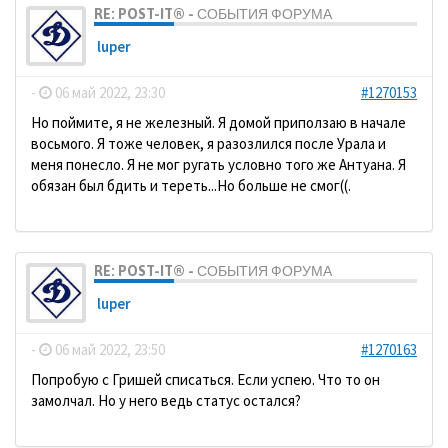
RE: POST-IT® - СОБЫТИЯ ФОРУМА
luper
-
06 май 2022, 23:30
#1270153
Но поймите, я не железный. Я домой приползаю в начале
восьмого. Я тоже человек, я разозлился после Урала и
меня понесло. Я не мог ругать условно того же Антуана. Я
обязан был бдить и тереть...Но больше не смог((.
RE: POST-IT® - СОБЫТИЯ ФОРУМА
luper
-
06 май 2022, 23:50
#1270163
Попробую с Гришей списаться. Если успею. Что то он
замолчал. Но у него ведь статус остался?