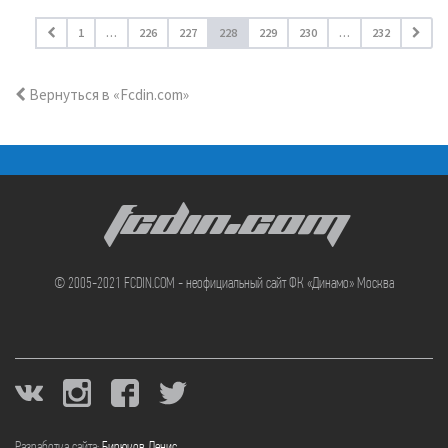
1
…
226
227
228
229
230
…
232
Вернуться в «Fcdin.com»
FCDIN.COM
© 2005-2021 FCDIN.COM - неофициальный сайт ФК «Динамо» Москва