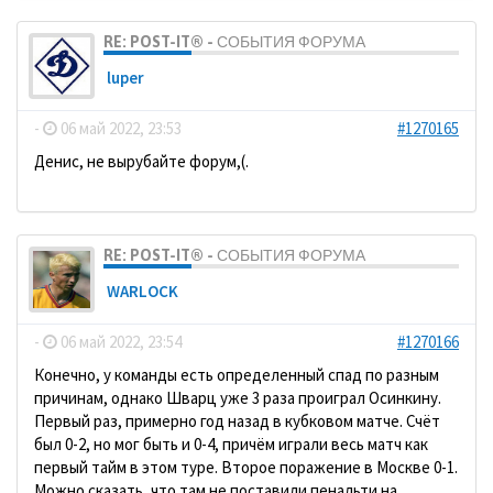
RE: POST-IT® - СОБЫТИЯ ФОРУМА
luper
-
06 май 2022, 23:53
#1270165
Денис, не вырубайте форум,(.
RE: POST-IT® - СОБЫТИЯ ФОРУМА
WARLOCK
-
06 май 2022, 23:54
#1270166
Конечно, у команды есть определенный спад по разным
причинам, однако Шварц уже 3 раза проиграл Осинкину.
Первый раз, примерно год назад в кубковом матче. Счёт
был 0-2, но мог быть и 0-4, причём играли весь матч как
первый тайм в этом туре. Второе поражение в Москве 0-1.
Можно сказать, что там не поставили пенальти на