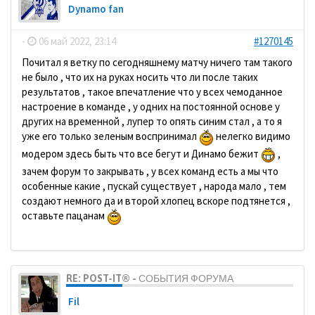
Dynamo fan
-
06 май 2022, 23:14
#1270145
Почитал я ветку по сегодняшнему матчу ничего там такого
не было , что их на руках носить что ли после таких
результатов , такое впечатление что у всех чемоданное
настроение в команде , у одних на постоянной основе у
других на временной , лупер то опять синим стал , а то я
уже его только зеленым воспринимал
нелегко видимо
модером здесь быть что все бегут и Динамо бежит
,
зачем форум то закрывать , у всех команд есть а мы что
особенные какие , пускай существует , народа мало , тем
создают немного да и второй хлопец вскоре подтянется ,
оставьте пацанам
RE: POST-IT® - СОБЫТИЯ ФОРУМА
Fil