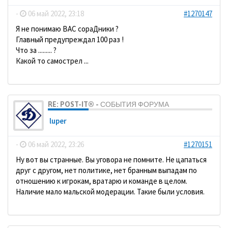
-
06 май 2022, 23:18
#1270147
Я не понимаю ВАС сораДники ?
Главный предупреждал 100 раз !
Что за ......... ?
Какой то самострел ...
RE: POST-IT® - СОБЫТИЯ ФОРУМА
luper
-
06 май 2022, 23:26
#1270151
Ну вот вы странные. Вы уговора не помните. Не цапаться
друг с другом, нет политике, нет бранным выпадам по
отношению к игрокам, вратарю и команде в целом.
Наличие мало мальской модерации. Такие были условия.