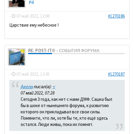
Fil
-
07 май 2022, 12:08
#1270186
Царствие ему небесное !
RE: POST-IT® - СОБЫТИЯ ФОРУМА
dolbano
-
07 май 2022, 12:43
#1270187
Акела
писал(а):
↑
07 май 2022, 07:28
Сегодня 3 года, как нет с нами ДМФ. Сашка был
бы в шоке от нынешнего форума, к развитию
которого он прикладывал все свои силы.
Помяните, что ли, хотя бы те, кто ещё здесь
остался. Люди живы, пока их помнят.