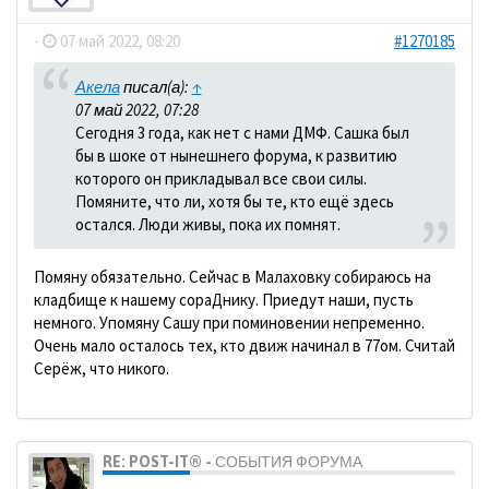
-
07 май 2022, 08:20
#1270185
Акела
писал(а):
↑
07 май 2022, 07:28
Сегодня 3 года, как нет с нами ДМФ. Сашка был
бы в шоке от нынешнего форума, к развитию
которого он прикладывал все свои силы.
Помяните, что ли, хотя бы те, кто ещё здесь
остался. Люди живы, пока их помнят.
Помяну обязательно. Сейчас в Малаховку собираюсь на
кладбище к нашему сораДнику. Приедут наши, пусть
немного. Упомяну Сашу при поминовении непременно.
Очень мало осталось тех, кто движ начинал в 77ом. Считай
Серёж, что никого.
RE: POST-IT® - СОБЫТИЯ ФОРУМА