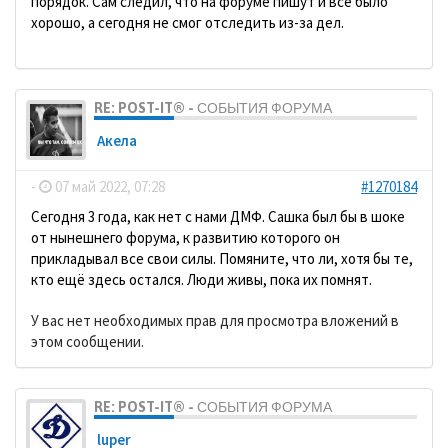
порядок. Сам следил, что на форуме пишут и всё было
хорошо, а сегодня не смог отследить из-за дел.
RE: POST-IT® - СОБЫТИЯ ФОРУМА
Акела
-
07 май 2022, 07:28
#1270184
Сегодня 3 года, как нет с нами ДМФ. Сашка был бы в шоке
от нынешнего форума, к развитию которого он
прикладывал все свои силы. Помяните, что ли, хотя бы те,
кто ещё здесь остался. Люди живы, пока их помнят.
У вас нет необходимых прав для просмотра вложений в
этом сообщении.
RE: POST-IT® - СОБЫТИЯ ФОРУМА
luper