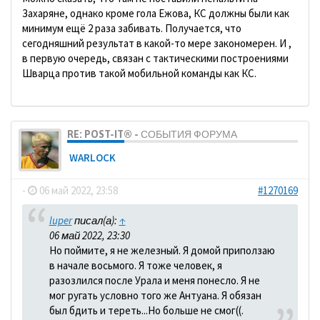
Захаряне, однако кроме гола Ежова, КС должны были как
минимум ещё 2 раза забивать. Получается, что
сегодняшний результат в какой-то мере закономерен. И ,
в первую очередь, связан с тактическими построениями
Шварца против такой мобильной команды как КС.
RE: POST-IT® - СОБЫТИЯ ФОРУМА
WARLOCK
-
06 май 2022, 23:58
#1270169
luper
писал(а):
↑
06 май 2022, 23:30
Но поймите, я не железный. Я домой приползаю
в начале восьмого. Я тоже человек, я
разозлился после Урала и меня понесло. Я не
мог ругать условно того же Антуана. Я обязан
был бдить и тереть...Но больше не смог((.