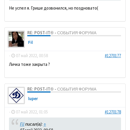
Не успел я. Грише дозвонился, но поздновато(
RE: POST-IT® - СОБЫТИЯ ФОРУМА
Fil
-
07 май 2022, 00:58
#1270177
Личка тоже закрыта ?
RE: POST-IT® - СОБЫТИЯ ФОРУМА
luper
-
07 май 2022, 01:05
#1270178
Fil
писал(а):
↑