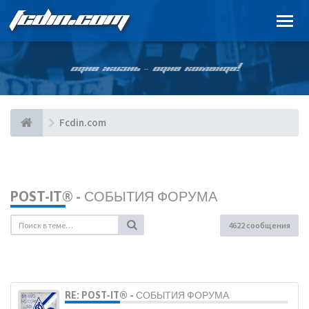
FCDIN.COM
ОДНА ЖИЗНЬ – ОДНА КОМАНДА!
Fcdin.com
POST-IT® - СОБЫТИЯ ФОРУМА
4622 сообщения
RE: POST-IT® - СОБЫТИЯ ФОРУМА