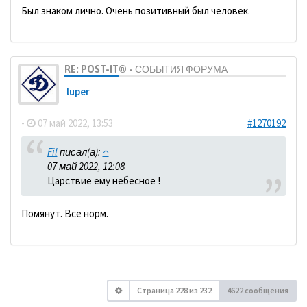
Был знаком лично. Очень позитивный был человек.
RE: POST-IT® - СОБЫТИЯ ФОРУМА
luper
-
07 май 2022, 13:53
#1270192
Fil
писал(а):
↑
07 май 2022, 12:08
Царствие ему небесное !
Помянут. Все норм.
Страница
228
из
232
4622 сообщения