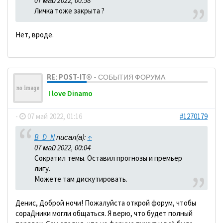
07 май 2022, 00:58
Личка тоже закрыта ?
Нет, вроде.
RE: POST-IT® - СОБЫТИЯ ФОРУМА
I love Dinamo
-
07 май 2022, 01:16
#1270179
B_D_N
писал(а):
↑
07 май 2022, 00:04
Сократил темы. Оставил прогнозы и премьер
лигу.
Можете там дискутировать.
Денис, Доброй ночи! Пожалуйста открой форум, чтобы
сораДники могли общаться. Я верю, что будет полный