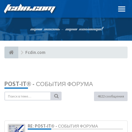
FCDIN.COM
ОДНА ЖИЗНЬ – ОДНА КОМАНДА!
Fcdin.com
POST-IT® - СОБЫТИЯ ФОРУМА
4622 сообщения
RE: POST-IT® - СОБЫТИЯ ФОРУМА