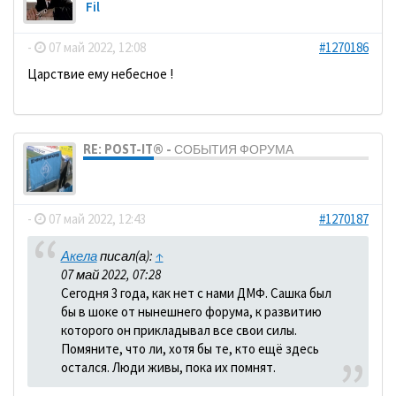
Fil
-
07 май 2022, 12:08
#1270186
Царствие ему небесное !
RE: POST-IT® - СОБЫТИЯ ФОРУМА
dolbano
-
07 май 2022, 12:43
#1270187
Акела
писал(а):
↑
07 май 2022, 07:28
Сегодня 3 года, как нет с нами ДМФ. Сашка был
бы в шоке от нынешнего форума, к развитию
которого он прикладывал все свои силы.
Помяните, что ли, хотя бы те, кто ещё здесь
остался. Люди живы, пока их помнят.