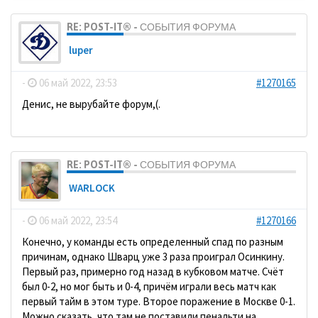
RE: POST-IT® - СОБЫТИЯ ФОРУМА
luper
-
06 май 2022, 23:53
#1270165
Денис, не вырубайте форум,(.
RE: POST-IT® - СОБЫТИЯ ФОРУМА
WARLOCK
-
06 май 2022, 23:54
#1270166
Конечно, у команды есть определенный спад по разным
причинам, однако Шварц уже 3 раза проиграл Осинкину.
Первый раз, примерно год назад в кубковом матче. Счёт
был 0-2, но мог быть и 0-4, причём играли весь матч как
первый тайм в этом туре. Второе поражение в Москве 0-1.
Можно сказать, что там не поставили пенальти на