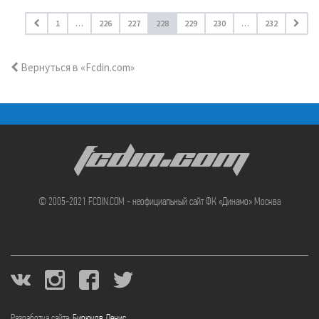
1
…
226
227
228
229
230
…
232
Вернуться в «Fcdin.com»
FCDIN.COM
© 2005-2021 FCDIN.COM - неофициальный сайт ФК «Динамо» Москва