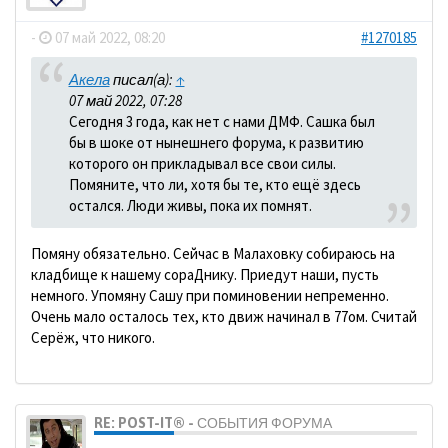
-
07 май 2022, 08:20
#1270185
Акела
писал(а):
↑
07 май 2022, 07:28
Сегодня 3 года, как нет с нами ДМФ. Сашка был
бы в шоке от нынешнего форума, к развитию
которого он прикладывал все свои силы.
Помяните, что ли, хотя бы те, кто ещё здесь
остался. Люди живы, пока их помнят.
Помяну обязательно. Сейчас в Малаховку собираюсь на
кладбище к нашему сораДнику. Приедут наши, пусть
немного. Упомяну Сашу при поминовении непременно.
Очень мало осталось тех, кто движ начинал в 77ом. Считай
Серёж, что никого.
RE: POST-IT® - СОБЫТИЯ ФОРУМА