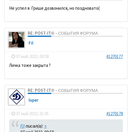
Не успел я. Грише дозвонился, но поздновато(
RE: POST-IT® - СОБЫТИЯ ФОРУМА
Fil
-
07 май 2022, 00:58
#1270177
Личка тоже закрыта ?
RE: POST-IT® - СОБЫТИЯ ФОРУМА
luper
-
07 май 2022, 01:05
#1270178
Fil
писал(а):
↑