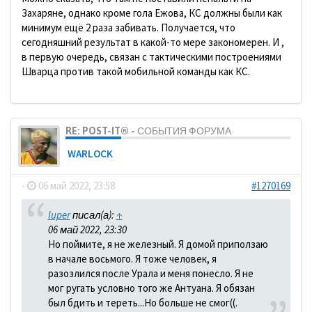
Захаряне, однако кроме гола Ежова, КС должны были как
минимум ещё 2 раза забивать. Получается, что
сегодняшний результат в какой-то мере закономерен. И ,
в первую очередь, связан с тактическими построениями
Шварца против такой мобильной команды как КС.
RE: POST-IT® - СОБЫТИЯ ФОРУМА
WARLOCK
-
06 май 2022, 23:58
#1270169
luper
писал(а):
↑
06 май 2022, 23:30
Но поймите, я не железный. Я домой приползаю
в начале восьмого. Я тоже человек, я
разозлился после Урала и меня понесло. Я не
мог ругать условно того же Антуана. Я обязан
был бдить и тереть...Но больше не смог((.