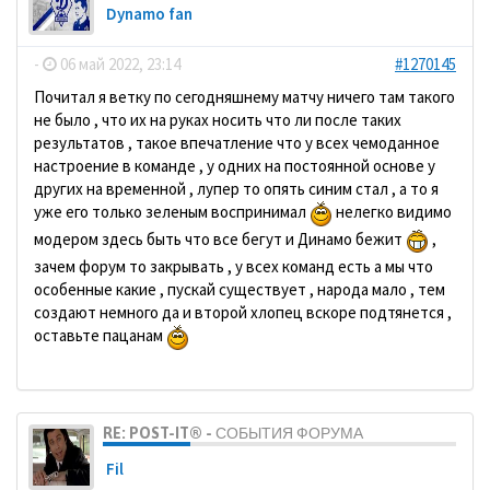
Dynamo fan
-
06 май 2022, 23:14
#1270145
Почитал я ветку по сегодняшнему матчу ничего там такого
не было , что их на руках носить что ли после таких
результатов , такое впечатление что у всех чемоданное
настроение в команде , у одних на постоянной основе у
других на временной , лупер то опять синим стал , а то я
уже его только зеленым воспринимал
нелегко видимо
модером здесь быть что все бегут и Динамо бежит
,
зачем форум то закрывать , у всех команд есть а мы что
особенные какие , пускай существует , народа мало , тем
создают немного да и второй хлопец вскоре подтянется ,
оставьте пацанам
RE: POST-IT® - СОБЫТИЯ ФОРУМА
Fil