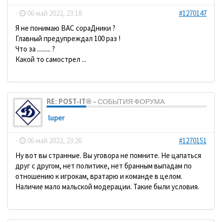
-
06 май 2022, 23:18
#1270147
Я не понимаю ВАС сораДники ?
Главный предупреждал 100 раз !
Что за ......... ?
Какой то самострел ...
RE: POST-IT® - СОБЫТИЯ ФОРУМА
luper
-
06 май 2022, 23:26
#1270151
Ну вот вы странные. Вы уговора не помните. Не цапаться
друг с другом, нет политике, нет бранным выпадам по
отношению к игрокам, вратарю и команде в целом.
Наличие мало мальской модерации. Такие были условия.