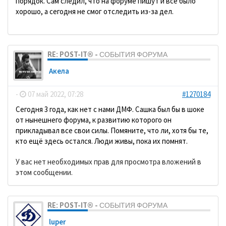
порядок. Сам следил, что на форуме пишут и всё было
хорошо, а сегодня не смог отследить из-за дел.
RE: POST-IT® - СОБЫТИЯ ФОРУМА
Акела
-
07 май 2022, 07:28
#1270184
Сегодня 3 года, как нет с нами ДМФ. Сашка был бы в шоке
от нынешнего форума, к развитию которого он
прикладывал все свои силы. Помяните, что ли, хотя бы те,
кто ещё здесь остался. Люди живы, пока их помнят.
У вас нет необходимых прав для просмотра вложений в
этом сообщении.
RE: POST-IT® - СОБЫТИЯ ФОРУМА
luper