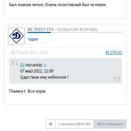
Был знаком лично. Очень позитивный был человек.
RE: POST-IT® - СОБЫТИЯ ФОРУМА
luper
-
07 май 2022, 13:53
#1270192
Fil
писал(а):
↑
07 май 2022, 12:08
Царствие ему небесное !
Помянут. Все норм.
Страница
228
из
232
4622 сообщения