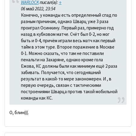
WARLOCK
писал(а):
↑
06 май 2022, 23:54
Конечно, у команды есть определенный спад по
разным причинам, однако Шварц уже 3 раза
проиграл Осинкину. Первый раз, примерно год
назад в кубковом матче. Счёт был 0-2, но мог
быть и 0-4, причём играли весь матч как первый
тайм в этом туре. Второе поражение в Москве
0-1. Можно сказать, что там не поставили
пенальти на Захаряне, однако кроме гола
Ежова, КС должны были как минимум ещё 2 раза
забивать. Получается, что сегодняшний
результат в какой-то мере закономерен. И , в
первую очередь, связан с тактическими
построениями Шварца против такой мобильной
команды как КС.
О, блин(((.