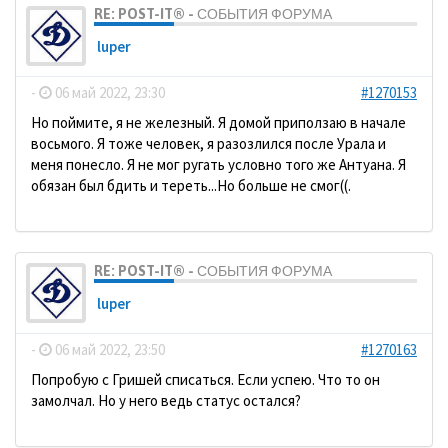
RE: POST-IT® - СОБЫТИЯ ФОРУМА
luper
-
06 май 2022, 23:30
#1270153
Но поймите, я не железный. Я домой приползаю в начале
восьмого. Я тоже человек, я разозлился после Урала и
меня понесло. Я не мог ругать условно того же Антуана. Я
обязан был бдить и тереть...Но больше не смог((.
RE: POST-IT® - СОБЫТИЯ ФОРУМА
luper
-
06 май 2022, 23:50
#1270163
Попробую с Гришей списаться. Если успею. Что то он
замолчал. Но у него ведь статус остался?