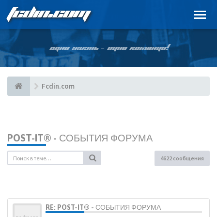
FCDIN.COM
ОДНА ЖИЗНЬ – ОДНА КОМАНДА!
Fcdin.com
POST-IT® - СОБЫТИЯ ФОРУМА
4622 сообщения
RE: POST-IT® - СОБЫТИЯ ФОРУМА