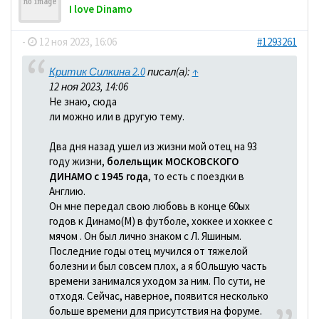
I love Dinamo
-
12 ноя 2023, 16:06
#1293261
Критик Силкина 2.0
писал(а):
↑
12 ноя 2023, 14:06
Не знаю, сюда
ли можно или в другую тему.
Два дня назад ушел из жизни мой отец на 93
году жизни,
болельщик МОСКОВСКОГО
ДИНАМО с 1945 года
, то есть с поездки в
Англию.
Он мне передал свою любовь в конце 60ых
годов к Динамо(М) в футболе, хоккее и хоккее с
мячом . Он был лично знаком с Л. Яшиным.
Последние годы отец мучился от тяжелой
болезни и был совсем плох, а я бОльшую часть
времени занимался уходом за ним. По сути, не
отходя. Сейчас, наверное, появится несколько
больше времени для присутствия на форуме.