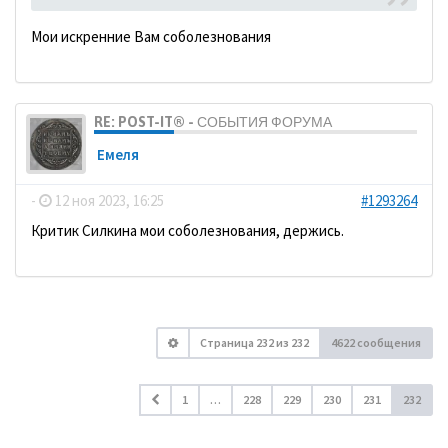
Мои искренние Вам соболезнования
RE: POST-IT® - СОБЫТИЯ ФОРУМА
Емеля
-
12 ноя 2023, 16:25
#1293264
Критик Силкина мои соболезнования, держись.
Страница
232
из
232
4622 сообщения
1
…
228
229
230
231
232