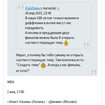
ХайДарыч
писал(а):
↑
26 апр 2023, 23:46
В наше 100-летие только мужики и
деффчонки в волее могут нас
порадовать.
А посему в преддверии двух
финалов можно было б открыть
соответствующую тему
Марат, а почему бы тебе самому не открыть
соответствующую тему. Там кнопочка есть -
"Создать тему"
. А когда у нас финалы,
кстати??
МВК
1 мая, 17:00
«Зенит-Казань» (Казань) – «Динамо» (Москва)