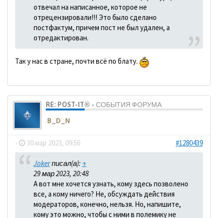
отвечал на написанное, которое не
отрецензировали!!! Это было сделано
постфактум, причем пост не был удален, а
отредактирован.
Так у нас в стране, почти всё по блату.
RE: POST-IT® - СОБЫТИЯ ФОРУМА
B_D_N
-
30 мар 2023, 09:56
#1280439
Joker
писал(а):
↑
29 мар 2023, 20:48
А вот мне хочется узнать, кому здесь позволено
все, а кому ничего? Не, обсуждать действия
модераторов, конечно, нельзя. Но, напишите,
кому это можно, чтобы с ними в полемику не