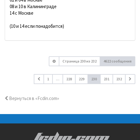
08 и 10 в Калининграде
14 с Москве
(10 и 14 если понадобится)
Страница
230
из
232
4622 сообщения
1
…
228
229
230
231
232
Вернуться в «Fcdin.com»
FCDIN.COM