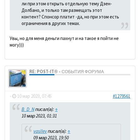
ли при этом открыть отдельную тему Дзен-
Долбано, и только там размещать этот
контент? Спонсор платит -да, но при этом есть
ограничения в других темах.
Увы, но для меня деньги пахнут и на такое я пойти не
могу)))
RE: POST-IT® - СОБЫТИЯ ФОРУМА
dolbano
-
10 мар 2023, 07:45
#1279561
B_D_N
писал(а):
↑
10 мар 2023, 01:31
vasilev
писал(а):
↑
09 мар 2023, 19:50