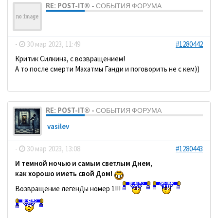
RE: POST-IT® - СОБЫТИЯ ФОРУМА
ДомосеД
-
30 мар 2023, 11:49
#1280442
Критик Силкина, с возвращением!
А то после смерти Махатмы Ганди и поговорить не с кем))
RE: POST-IT® - СОБЫТИЯ ФОРУМА
vasilev
-
30 мар 2023, 13:08
#1280443
И темной ночью и самым светлым Днем,
как хорошо иметь свой Дом!
Возвращение легенДы номер 1!!!