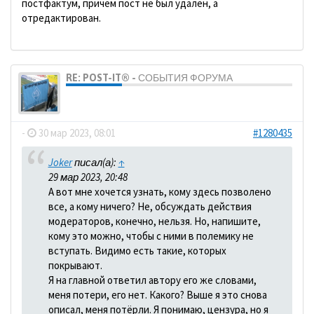
постфактум, причем пост не был удален, а
отредактирован.
RE: POST-IT® - СОБЫТИЯ ФОРУМА
dolbano
-
30 мар 2023, 08:01
#1280435
Joker
писал(а):
↑
29 мар 2023, 20:48
А вот мне хочется узнать, кому здесь позволено
все, а кому ничего? Не, обсуждать действия
модераторов, конечно, нельзя. Но, напишите,
кому это можно, чтобы с ними в полемику не
вступать. Видимо есть такие, которых
покрывают.
Я на главной ответил автору его же словами,
меня потери, его нет. Какого? Выше я это снова
описал, меня потёрли. Я понимаю, цензура, но я