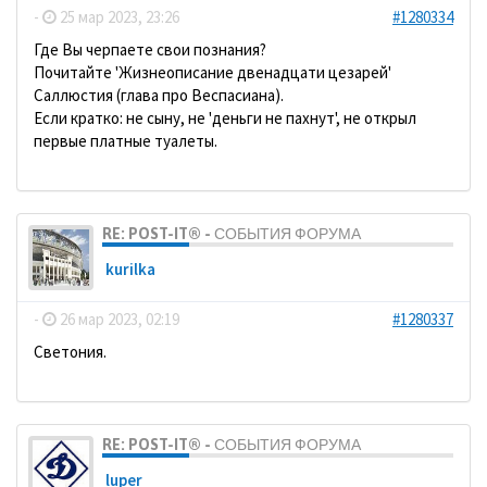
-
25 мар 2023, 23:26
#1280334
Где Вы черпаете свои познания?
Почитайте 'Жизнеописание двенадцати цезарей'
Саллюстия (глава про Веспасиана).
Если кратко: не сыну, не 'деньги не пахнут', не открыл
первые платные туалеты.
RE: POST-IT® - СОБЫТИЯ ФОРУМА
kurilka
-
26 мар 2023, 02:19
#1280337
Светония.
RE: POST-IT® - СОБЫТИЯ ФОРУМА
luper