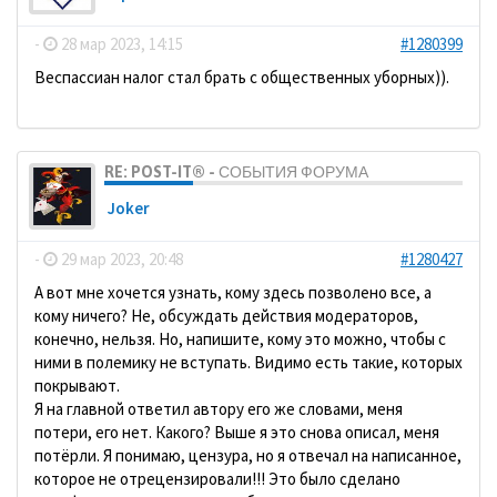
-
28 мар 2023, 14:15
#1280399
Веспассиан налог стал брать с общественных уборных)).
RE: POST-IT® - СОБЫТИЯ ФОРУМА
Joker
-
29 мар 2023, 20:48
#1280427
А вот мне хочется узнать, кому здесь позволено все, а
кому ничего? Не, обсуждать действия модераторов,
конечно, нельзя. Но, напишите, кому это можно, чтобы с
ними в полемику не вступать. Видимо есть такие, которых
покрывают.
Я на главной ответил автору его же словами, меня
потери, его нет. Какого? Выше я это снова описал, меня
потёрли. Я понимаю, цензура, но я отвечал на написанное,
которое не отрецензировали!!! Это было сделано