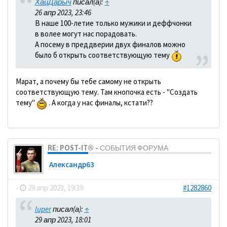
ХайДарыч
писал(а):
↑
26 апр 2023, 23:46
В наше 100-летие только мужики и деффчонки
в волее могут нас порадовать.
А посему в преддверии двух финалов можно
было б открыть соответствующую тему
Марат, а почему бы тебе самому не открыть
соответствующую тему. Там кнопочка есть - "Создать
тему"
. А когда у нас финалы, кстати??
RE: POST-IT® - СОБЫТИЯ ФОРУМА
Александр63
-
29 апр 2023, 19:39
#1282860
luper
писал(а):
↑
29 апр 2023, 18:01