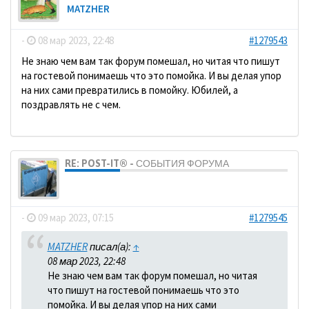
MATZHER
-
08 мар 2023, 22:48
#1279543
Не знаю чем вам так форум помешал, но читая что пишут
на гостевой понимаешь что это помойка. И вы делая упор
на них сами превратились в помойку. Юбилей, а
поздравлять не с чем.
RE: POST-IT® - СОБЫТИЯ ФОРУМА
dolbano
-
09 мар 2023, 07:15
#1279545
MATZHER
писал(а):
↑
08 мар 2023, 22:48
Не знаю чем вам так форум помешал, но читая
что пишут на гостевой понимаешь что это
помойка. И вы делая упор на них сами