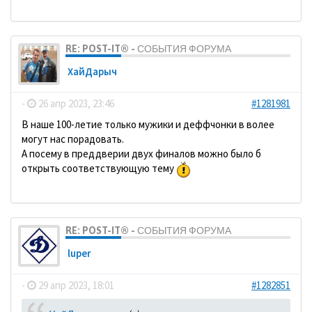
RE: POST-IT® - СОБЫТИЯ ФОРУМА
ХайДарыч
-
26 апр 2023, 23:46
#1281981
В наше 100-летие только мужики и деффчонки в волее
могут нас порадовать.
А посему в преддверии двух финалов можно было б
открыть соответствующую тему
RE: POST-IT® - СОБЫТИЯ ФОРУМА
luper
-
29 апр 2023, 18:01
#1282851