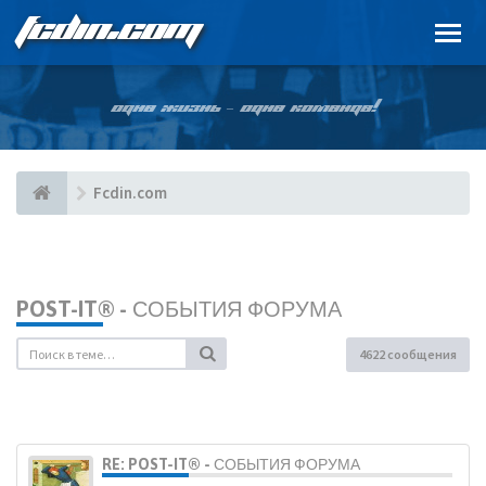
FCDIN.COM
ОДНА ЖИЗНЬ – ОДНА КОМАНДА!
Fcdin.com
POST-IT® - СОБЫТИЯ ФОРУМА
4622 сообщения
RE: POST-IT® - СОБЫТИЯ ФОРУМА