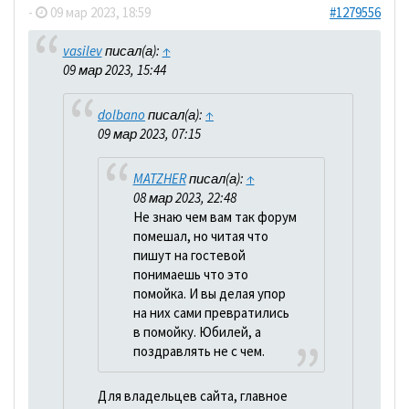
-
09 мар 2023, 18:59
#1279556
vasilev
писал(а):
↑
09 мар 2023, 15:44
dolbano
писал(а):
↑
09 мар 2023, 07:15
MATZHER
писал(а):
↑
08 мар 2023, 22:48
Не знаю чем вам так форум
помешал, но читая что
пишут на гостевой
понимаешь что это
помойка. И вы делая упор
на них сами превратились
в помойку. Юбилей, а
поздравлять не с чем.
Для владельцев сайта, главное