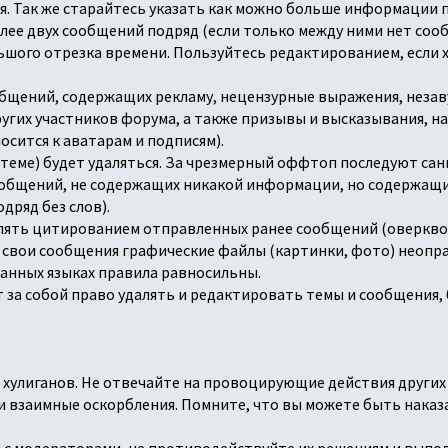
я. Так же старайтесь указать как можно больше информации 
олее двух сообщений подряд (если только между ними нет со
ьшого отрезка времени. Пользуйтесь редактированием, если 
ообщений, содержащих рекламу, нецензурные выражения, неза
других участников форума, а также призывы и высказывания,
осится к аватарам и подписям).
 теме) будет удаляться. За чрезмерный оффтоп последуют са
сообщений, не содержащих никакой информации, но содержащ
дряд без слов).
блять цитированием отправленных ранее сообщений (оверкво
в свои сообщения графические файлы (картинки, фото) неопр
ранных языках правила равносильны.
т за собой право удалять и редактировать темы и сообщения, 
ия хулиганов. Не отвечайте на провоцирующие действия других
 и взаимные оскорбления. Помните, что вы можете быть наказа
ия с модераторами, не противодействуйте их решениям и выпо