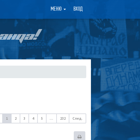
×
МЕНЮ
ВХОД
АНДА!
1
2
3
4
5
…
232
След.