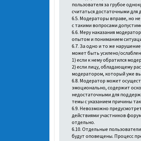
пользователя за грубое одно
считаться достаточными для 
6.5. Модераторы вправе, но н
с такими вопросами допустимо
6.6. Меру наказания модерато
опытом и пониманием ситуаци
6.7. За одно и то же нарушен
может быть усилено/ослаблен
1) если к нему обратился мод
2) если лицу, обладающему р
модератором, который уже вы
6.8. Модератор может осущес
эмоционально, содержит оско
недостаточными для поддержа
темы с указанием причины так
6.9. Невозможно предусмотрет
действиями участников форум
отдельно.
6.10. Отдельные пользовател
будут оповещены. Процесс пре