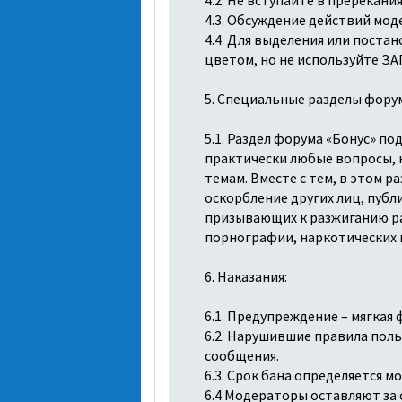
4.3. Обсуждение действий мод
4.4. Для выделения или поста
цветом, но не используйте З
5. Специальные разделы фору
5.1. Раздел форума «Бонус» п
практически любые вопросы, н
темам. Вместе с тем, в этом р
оскорбление других лиц, пуб
призывающих к разжиганию ра
порнографии, наркотических 
6. Наказания:
6.1. Предупреждение – мягкая 
6.2. Нарушившие правила пол
сообщения.
6.3. Срок бана определяется м
6.4 Модераторы оставляют за 