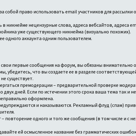
 за собой право использовать email участников для рассылки
 в никнейме нецензурные слова, адреса вебсайтов, адреса emai
войника уже существующего никнейма (визуально похожих).
лее одного аккаунта одним пользователем.
ть свои первые сообщения на форум, вы обязаны внимательно о
мы, убедитесь, что вы создаете ее в разделе соответствующей
не существует.
двергаться премодерации – предварительной проверке модера
 двух дней. Если по истечении этого срока ваша тема так и н
 неправильно оформлена.
 предупреждаются и наказываются. Рекламный флуд (спам) при
ителя.
г – повторение одного и того же сообщения (в том числе и с 
 давайте ей осмысленное название без грамматических ошибо