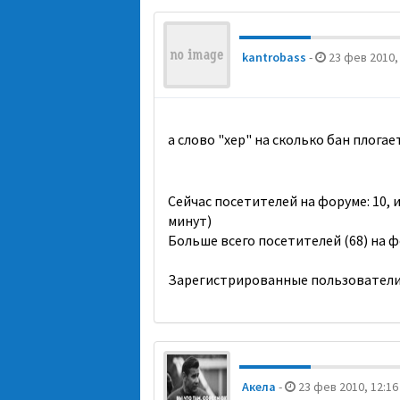
kantrobass
-
23 фев 2010,
а слово "хер" на сколько бан плогае
Сейчас посетителей на форуме: 10, 
минут)
Больше всего посетителей (68) на ф
Зарегистрированные пользователи
Акела
-
23 фев 2010, 12:16