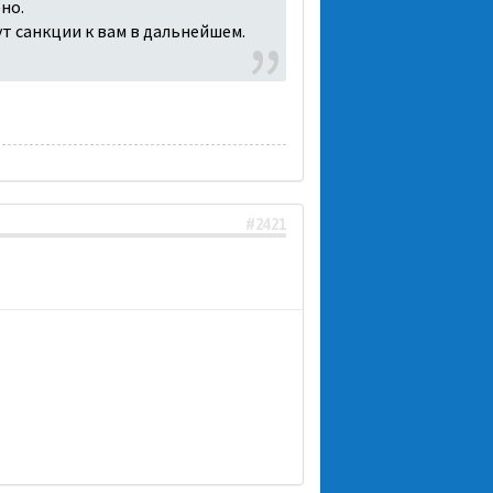
но.
т санкции к вам в дальнейшем.
#2421