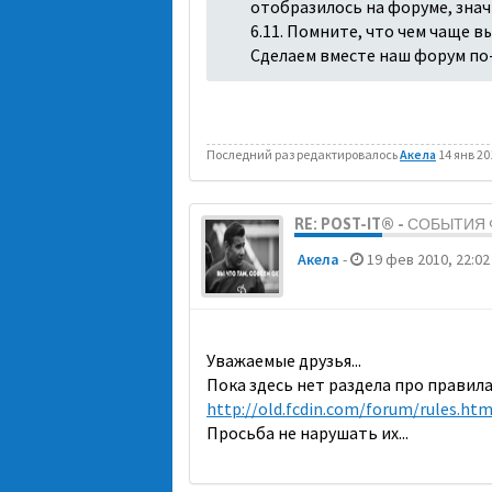
отобразилось на форуме, знач
6.11. Помните, что чем чаще 
Сделаем вместе наш форум по
Последний раз редактировалось
Акела
14 янв 20
RE: POST-IT® - СОБЫТИ
Акела
-
19 фев 2010, 22:02
Уважаемые друзья...
Пока здесь нет раздела про правила
http://old.fcdin.com/forum/rules.htm
Просьба не нарушать их...