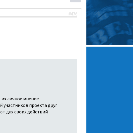
#476
 их личное мнение.
й участников проекта друг
ют для своих действий