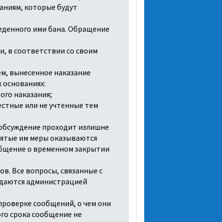
аниям, которые будут
веденного ими бана. Обращение
и, в соответствии со своим
тем, вынесенное наказание
 основаниях:
ого наказания;
естные или не учтенные тем
 обсуждение проходит излишне
нятые им меры оказываются
общение о временном закрытии
в. Все вопросы, связанные с
ждаются администрацией
проверке сообщений, о чем они
ого срока сообщение не