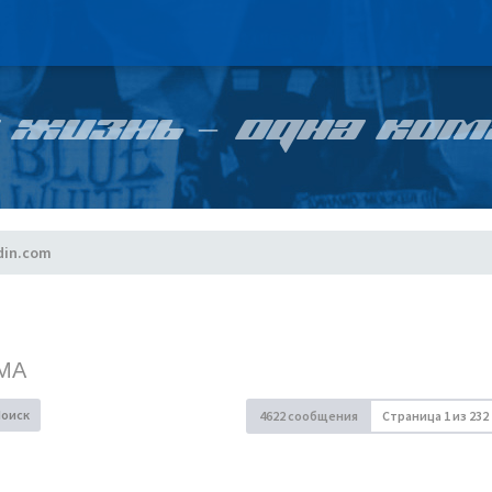
 ЖИЗНЬ – ОДНА КОМ
din.com
МА
Поиск
4622 сообщения
Страница
1
из
232