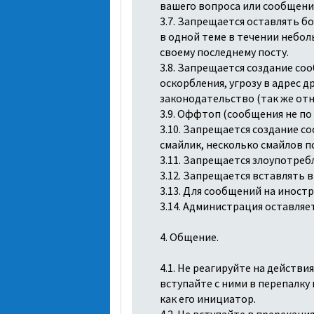
вашего вопроса или сообщени
3.7. Запрещается оставлять б
в одной теме в течении небол
своему последнему посту.
3.8. Запрещается создание с
оскорбления, угрозу в адрес 
законодательство (так же отн
3.9. Оффтоп (сообщения не по
3.10. Запрещается создание 
смайлик, несколько смайлов по
3.11. Запрещается злоупотре
3.12. Запрещается вставлять 
3.13. Для сообщений на иност
3.14. Администрация оставляе
4. Общение.
4.1. Не реагируйте на действ
вступайте с ними в перепалку
как его инициатор.
4.2. Не вступайте в пререкан