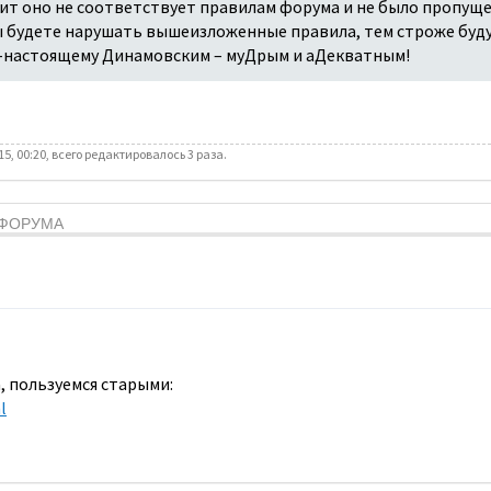
ит оно не соответствует правилам форума и не было пропуще
вы будете нарушать вышеизложенные правила, тем строже буду
-настоящему Динамовским – муДрым и аДекватным!
15, 00:20, всего редактировалось 3 раза.
Я ФОРУМА
, пользуемся старыми:
l