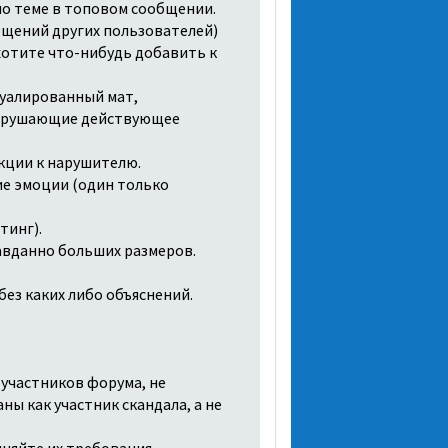
по теме в топовом сообщении.
общений других пользователей)
хотите что-нибудь добавить к
вуалированный мат,
 наpyшающие действующее
нкции к нарушителю.
ие эмоции (один только
тинг).
авданно больших размеров.
без каких либо объяснений.
 участников форума, не
ны как участник скандала, а не
лняйте их требования.