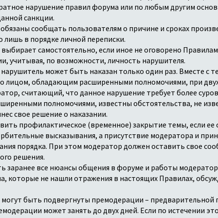
кратное нарушение правил форума или по любым другим основ
данной санкции.
е обязаны сообщать пользователям о причине и сроках произ
 лишь в порядке личной переписки.
р выбирает самостоятельно, если иное не оговорено Правилам
и, учитывая, по возможности, личность нарушителя.
ие нарушитель может быть наказан только один раз. Вместе с 
о лицом, обладающим расширенными полномочиями, при двух
ератор, считающий, что данное нарушение требует более суров
асширенными полномочиями, известны обстоятельства, не изв
нес свое решение о наказании.
твить профилактическое (временное) закрытие темы, если ее
рбительные высказывания, а присутствие модератора и при
ния порядка. При этом модератор должен оставить свое со
ого решения.
ь заранее все нюансы общения в форуме и работы модераторо
а, которые не нашли отражения в настоящих Правилах, обсу
и могут быть подвергнуты премодерации – предварительной 
модерации может занять до двух дней. Если по истечении эт