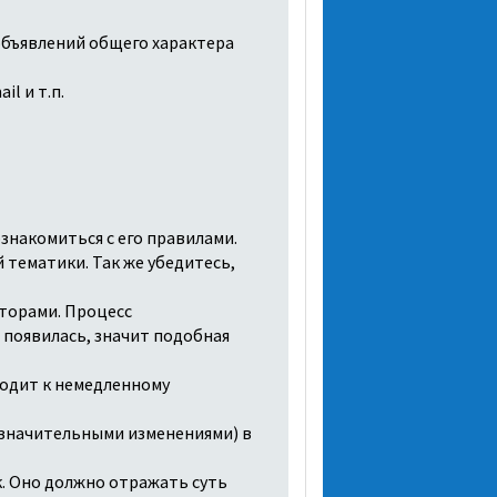
 объявлений общего характера
l и т.п.
знакомиться с его правилами.
 тематики. Так же убедитесь,
торами. Процесс
е появилась, значит подобная
водит к немедленному
незначительными изменениями) в
к. Оно должно отражать суть