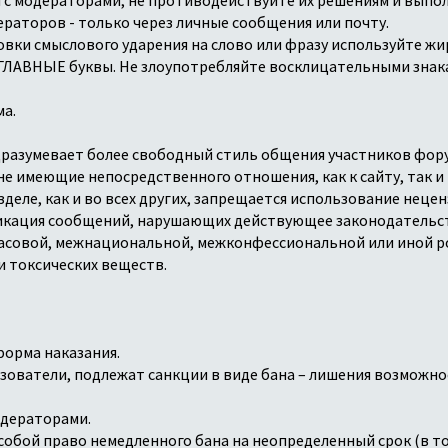
ераторов - только через личные сообщения или почту.
новки смыслового ударения на слово или фразу используйте 
АГЛАВНЫЕ буквы. Не злоупотребляйте восклицательными знака
ма.
одразумевает более свободный стиль общения участников фор
е имеющие непосредственного отношения, как к сайту, так и
азделе, как и во всех других, запрещается использование нец
ликация сообщений, нарушающих действующее законодательс
совой, межнациональной, межконфессиональной или иной ро
и токсических веществ.
форма наказания.
ьзователи, подлежат санкции в виде бана – лишения возможн
одераторами.
собой право немедленного бана на неопределенный срок (в т