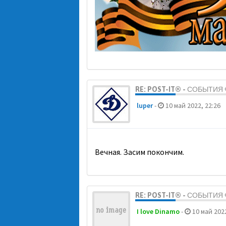
RE: POST-IT® - СОБЫТИ
luper
-
10 май 2022, 22:26
Вечная. Засим покончим.
RE: POST-IT® - СОБЫТИ
I love Dinamo
-
10 май 2022