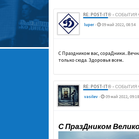
RE: POST-IT® - СОБЫТИ
luper
-
09 май 2022, 08:54
С Праздником вас, сораДники...Вечн
только сюда. Здоровья всем..
RE: POST-IT® - СОБЫТИ
vasilev
-
09 май 2022, 09:1
С ПразДником Велик