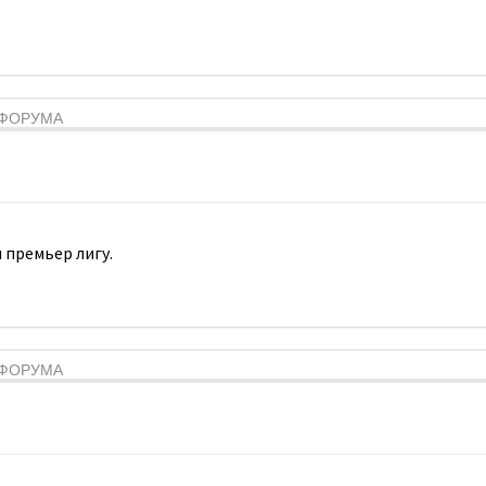
Я ФОРУМА
 премьер лигу.
Я ФОРУМА