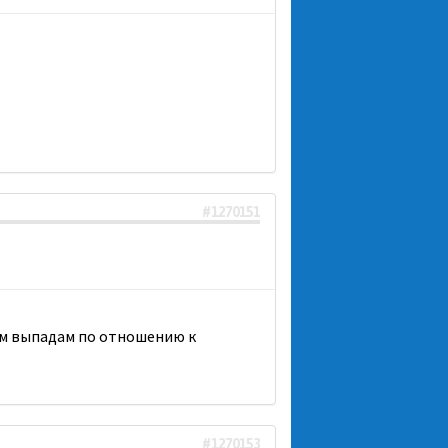
#1270151
ным выпадам по отношению к
#1270153