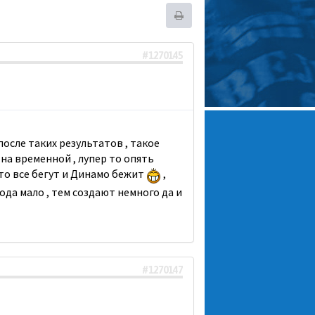
#1270145
после таких результатов , такое
 на временной , лупер то опять
то все бегут и Динамо бежит
,
рода мало , тем создают немного да и
#1270147