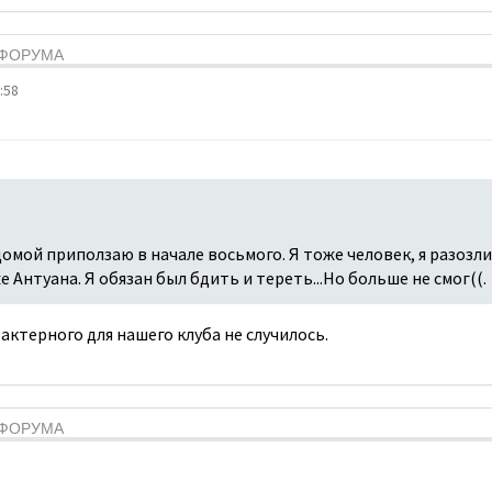
Я ФОРУМА
:58
домой приползаю в начале восьмого. Я тоже человек, я разозли
е Антуана. Я обязан был бдить и тереть...Но больше не смог((.
актерного для нашего клуба не случилось.
Я ФОРУМА