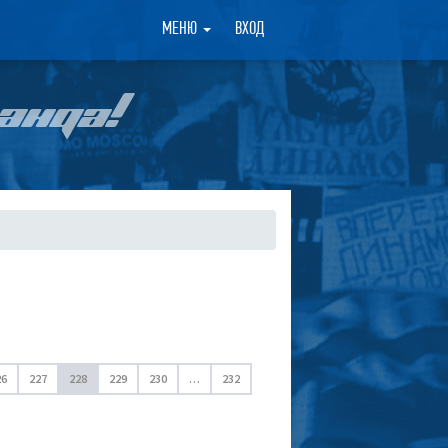
×
МЕНЮ
ВХОД
АНДА!
26
227
228
229
230
…
232