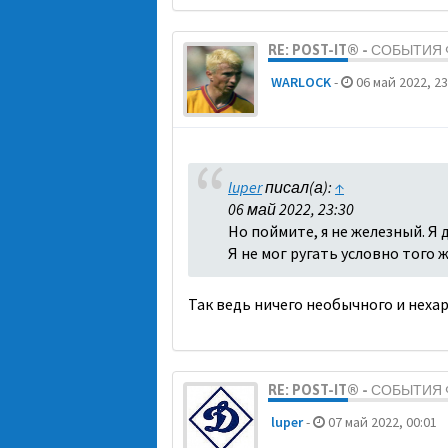
RE: POST-IT® - СОБЫТИ
WARLOCK
-
06 май 2022, 23
luper
писал(а):
↑
06 май 2022, 23:30
Но поймите, я не железный. Я 
Я не мог ругать условно того ж
Так ведь ничего необычного и нехар
RE: POST-IT® - СОБЫТИ
luper
-
07 май 2022, 00:01