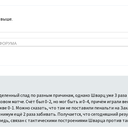
 выше.
Я ФОРУМА
деленный спад по разным причинам, однако Шварц уже 3 раза
ковом матче. Счёт был 0-2, но мог быть и 0-4, причём играли в
ве 0-1. Можно сказать, что там не поставили пенальти на Зах
нимум ещё 2 раза забивать. Получается, что сегодняшний резу
ередь, связан с тактическими построениями Шварца против т