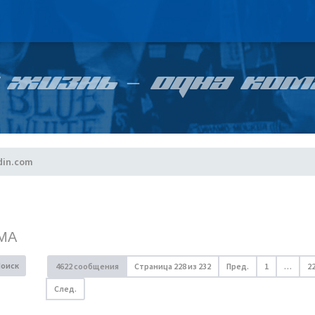
 ЖИЗНЬ – ОДНА КОМ
din.com
МА
Поиск
4622 сообщения
Страница
228
из
232
Пред.
1
…
2
След.