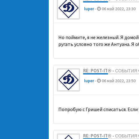
luper
-
06 май 2022, 23:30
Но поймите, я не железный. Я домой 
ругать условно того же Антуана. Я о
RE: POST-IT® - СОБЫТИ
luper
-
06 май 2022, 23:50
Попробую с Гришей списаться. Если у
RE: POST-IT® - СОБЫТИ