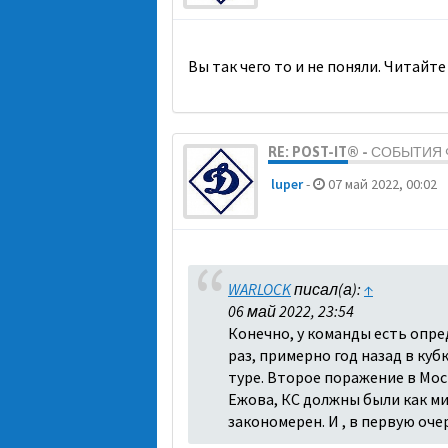
Вы так чего то и не поняли. Читайте
RE: POST-IT® - СОБЫТИ
luper
-
07 май 2022, 00:02
WARLOCK
писал(а):
↑
06 май 2022, 23:54
Конечно, у команды есть опре
раз, примерно год назад в куб
туре. Второе поражение в Моск
Ежова, КС должны были как ми
закономерен. И , в первую оч