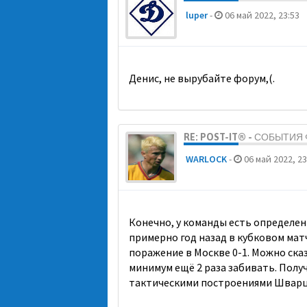
luper
-
06 май 2022, 23:53
Денис, не вырубайте форум,(.
RE: POST-IT® - СОБЫТИ
WARLOCK
-
06 май 2022, 23
Конечно, у команды есть определен
примерно год назад в кубковом матче
поражение в Москве 0-1. Можно сказ
минимум ещё 2 раза забивать. Получ
тактическими построениями Шварц