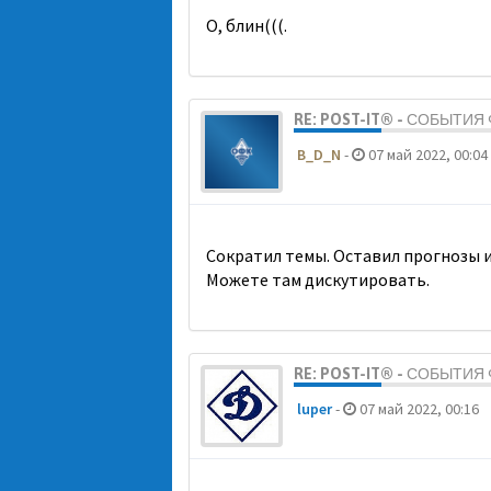
О, блин(((.
RE: POST-IT® - СОБЫТИ
B_D_N
-
07 май 2022, 00:04
Сократил темы. Оставил прогнозы и
Можете там дискутировать.
RE: POST-IT® - СОБЫТИ
luper
-
07 май 2022, 00:16