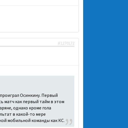
#1270172
 проиграл Осинкину. Первый
есь матч как первый тайм в этом
аряне, однако кроме гола
льтат в какой-то мере
акой мобильной команды как КС.