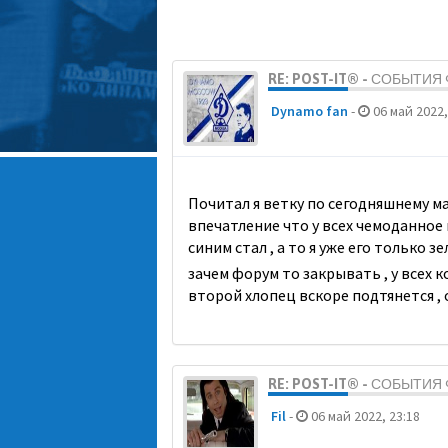
RE: POST-IT® - СОБЫТИ
Dynamo fan
-
06 май 2022,
Почитал я ветку по сегодняшнему мат
впечатление что у всех чемоданное 
синим стал , а то я уже его только
зачем форум то закрывать , у всех к
второй хлопец вскоре подтянется ,
RE: POST-IT® - СОБЫТИ
Fil
-
06 май 2022, 23:18