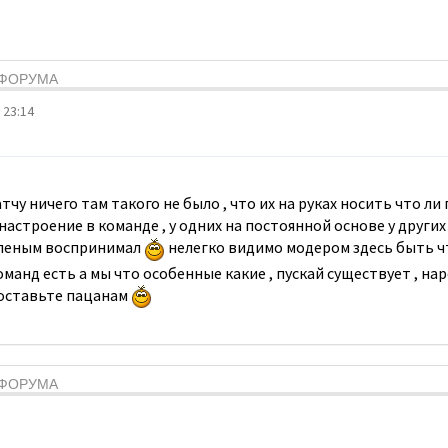
Я ФОРУМА
 23:14
чу ничего там такого не было , что их на руках носить что ли 
настроение в команде , у одних на постоянной основе у других
 зеленым воспринимал
нелегко видимо модером здесь быть ч
оманд есть а мы что особенные какие , пускай существует , на
 оставьте пацанам
Я ФОРУМА