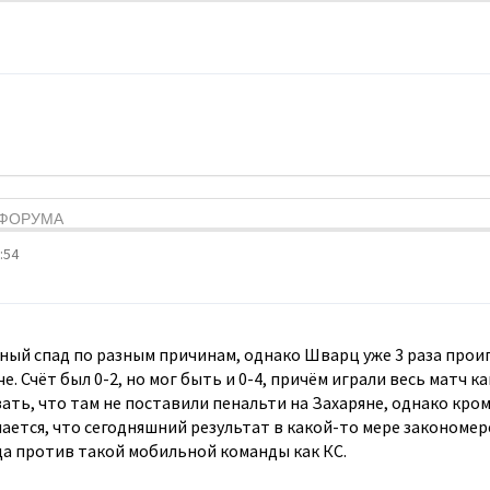
Я ФОРУМА
:54
ный спад по разным причинам, однако Шварц уже 3 раза проиг
. Счёт был 0-2, но мог быть и 0-4, причём играли весь матч к
ать, что там не поставили пенальти на Захаряне, однако кро
ается, что сегодняшний результат в какой-то мере закономерен
а против такой мобильной команды как КС.