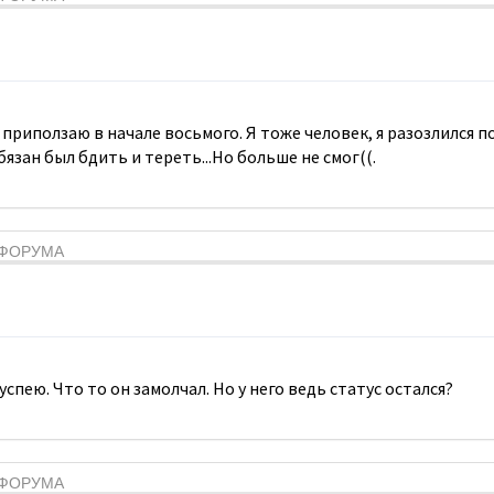
приползаю в начале восьмого. Я тоже человек, я разозлился по
бязан был бдить и тереть...Но больше не смог((.
Я ФОРУМА
спею. Что то он замолчал. Но у него ведь статус остался?
Я ФОРУМА