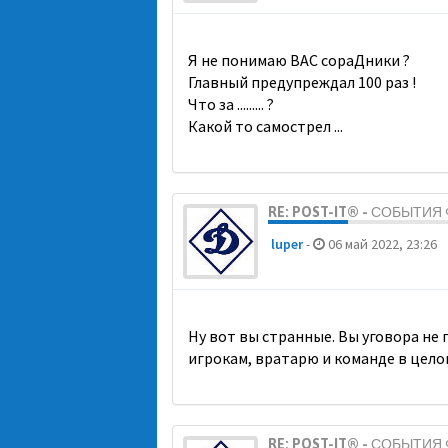
Я не понимаю ВАС сораДники ?
Главный предупреждал 100 раз !
Что за ......... ?
Какой то самострел ...
RE: POST-IT® - СОБЫТИ
luper
-
06 май 2022, 23:26
Ну вот вы странные. Вы уговора не
игрокам, вратарю и команде в цело
RE: POST-IT® - СОБЫТИ