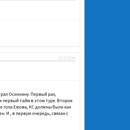
#1270166
рал Осинкину. Первый раз,
ак первый тайм в этом туре. Второе
ме гола Ежова, КС должны были как
. И , в первую очередь, связан с