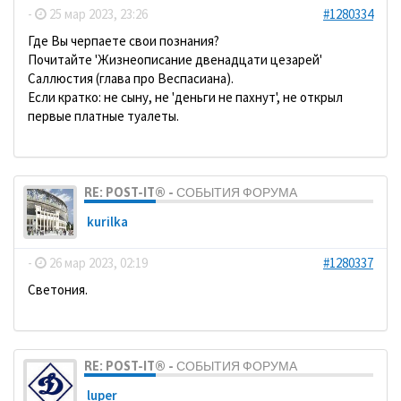
-
25 мар 2023, 23:26
#1280334
Где Вы черпаете свои познания?
Почитайте 'Жизнеописание двенадцати цезарей'
Саллюстия (глава про Веспасиана).
Если кратко: не сыну, не 'деньги не пахнут', не открыл
первые платные туалеты.
RE: POST-IT® - СОБЫТИЯ ФОРУМА
kurilka
-
26 мар 2023, 02:19
#1280337
Светония.
RE: POST-IT® - СОБЫТИЯ ФОРУМА
luper