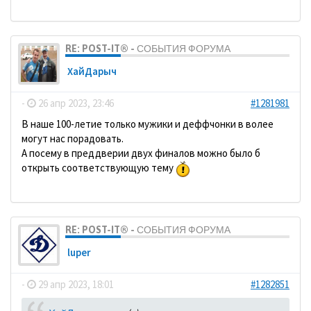
RE: POST-IT® - СОБЫТИЯ ФОРУМА
ХайДарыч
-
26 апр 2023, 23:46
#1281981
В наше 100-летие только мужики и деффчонки в волее
могут нас порадовать.
А посему в преддверии двух финалов можно было б
открыть соответствующую тему
RE: POST-IT® - СОБЫТИЯ ФОРУМА
luper
-
29 апр 2023, 18:01
#1282851