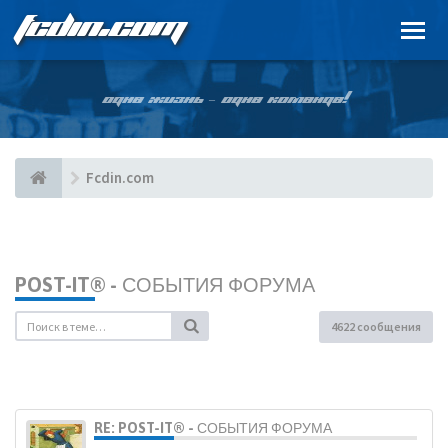
FCDIN.COM
ОДНА ЖИЗНЬ – ОДНА КОМАНДА!
Fcdin.com
POST-IT® - СОБЫТИЯ ФОРУМА
4622 сообщения
RE: POST-IT® - СОБЫТИЯ ФОРУМА