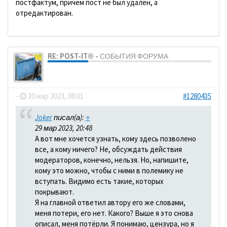
постфактум, причем пост не был удален, а
отредактирован.
RE: POST-IT® - СОБЫТИЯ ФОРУМА
dolbano
-
30 мар 2023, 08:01
#1280435
Joker
писал(а):
↑
29 мар 2023, 20:48
А вот мне хочется узнать, кому здесь позволено
все, а кому ничего? Не, обсуждать действия
модераторов, конечно, нельзя. Но, напишите,
кому это можно, чтобы с ними в полемику не
вступать. Видимо есть такие, которых
покрывают.
Я на главной ответил автору его же словами,
меня потери, его нет. Какого? Выше я это снова
описал, меня потёрли. Я понимаю, цензура, но я