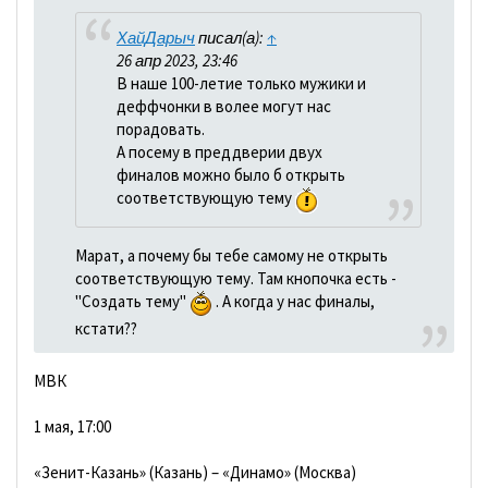
ХайДарыч
писал(а):
↑
26 апр 2023, 23:46
В наше 100-летие только мужики и
деффчонки в волее могут нас
порадовать.
А посему в преддверии двух
финалов можно было б открыть
соответствующую тему
Марат, а почему бы тебе самому не открыть
соответствующую тему. Там кнопочка есть -
"Создать тему"
. А когда у нас финалы,
кстати??
МВК
1 мая, 17:00
«Зенит-Казань» (Казань) – «Динамо» (Москва)