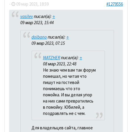
-
09 мар 2023, 18:59
#1279556
vasilev
писал(а):
↑
09 мар 2023, 15:44
dolbano
писал(а):
↑
09 мар 2023, 07:15
MATZHER
писал(а):
↑
08 мар 2023, 22:48
Не знаю чем вам так форум
помешал, но читая что
пишут на гостевой
понимаешь что это
помойка. И вы делая упор
на них сами превратились
в помойку. Юбилей, а
поздравлять не с чем.
Для владельцев сайта, главное