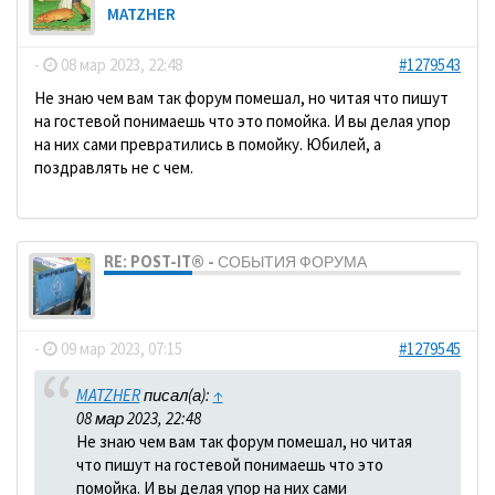
MATZHER
-
08 мар 2023, 22:48
#1279543
Не знаю чем вам так форум помешал, но читая что пишут
на гостевой понимаешь что это помойка. И вы делая упор
на них сами превратились в помойку. Юбилей, а
поздравлять не с чем.
RE: POST-IT® - СОБЫТИЯ ФОРУМА
dolbano
-
09 мар 2023, 07:15
#1279545
MATZHER
писал(а):
↑
08 мар 2023, 22:48
Не знаю чем вам так форум помешал, но читая
что пишут на гостевой понимаешь что это
помойка. И вы делая упор на них сами