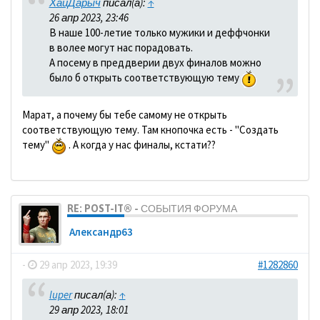
ХайДарыч
писал(а):
↑
26 апр 2023, 23:46
В наше 100-летие только мужики и деффчонки
в волее могут нас порадовать.
А посему в преддверии двух финалов можно
было б открыть соответствующую тему
Марат, а почему бы тебе самому не открыть
соответствующую тему. Там кнопочка есть - "Создать
тему"
. А когда у нас финалы, кстати??
RE: POST-IT® - СОБЫТИЯ ФОРУМА
Александр63
-
29 апр 2023, 19:39
#1282860
luper
писал(а):
↑
29 апр 2023, 18:01