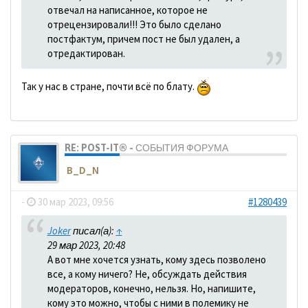
отвечал на написанное, которое не
отрецензировали!!! Это было сделано
постфактум, причем пост не был удален, а
отредактирован.
Так у нас в стране, почти всё по блату.
RE: POST-IT® - СОБЫТИЯ ФОРУМА
B_D_N
-
30 мар 2023, 09:56
#1280439
Joker
писал(а):
↑
29 мар 2023, 20:48
А вот мне хочется узнать, кому здесь позволено
все, а кому ничего? Не, обсуждать действия
модераторов, конечно, нельзя. Но, напишите,
кому это можно, чтобы с ними в полемику не