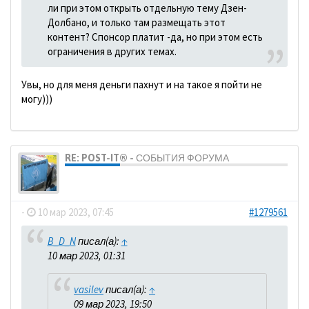
ли при этом открыть отдельную тему Дзен-
Долбано, и только там размещать этот
контент? Спонсор платит -да, но при этом есть
ограничения в других темах.
Увы, но для меня деньги пахнут и на такое я пойти не
могу)))
RE: POST-IT® - СОБЫТИЯ ФОРУМА
dolbano
-
10 мар 2023, 07:45
#1279561
B_D_N
писал(а):
↑
10 мар 2023, 01:31
vasilev
писал(а):
↑
09 мар 2023, 19:50