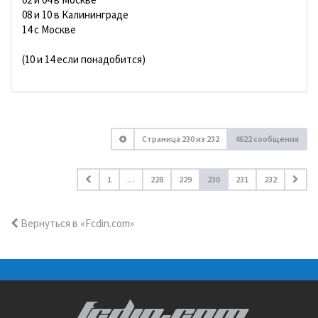
08 и 10 в Калининграде
14 с Москве
(10 и 14 если понадобится)
Страница
230
из
232
4622 сообщения
1
…
228
229
230
231
232
Вернуться в «Fcdin.com»
FCDIN.COM