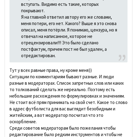
вступать. Видимо есть такие, которых
покрывают.
Я на главной ответил автору его же словами,
меня потери, его нет. Какого? Выше я это снова
описал, меня потёрли. Я понимаю, цензура, но я
отвечал на написанное, которое не
отрецензировали!!! Это было сделано
постфактум, причем пост не был удален, а
отредактирован.
Тут у всех равные права, ну кроме меня))
Ситуации по комментариям бывают разные. И люди
разные в модераторах. Список запретных слов или каких
то толкований сделать же нереально. Поэтому есть
небольшие расхождения по формулировках и значениям.
Не стоит всё прям принимать на свой счет. Какое то слово
в адрес футболиста для вас выглядит безобидным и
житейским, а вот модератор посчитал что это
оскорбление.
Среди советов модераторам было пожелания чтобы
редактирование было редким инструментов и чтобы не