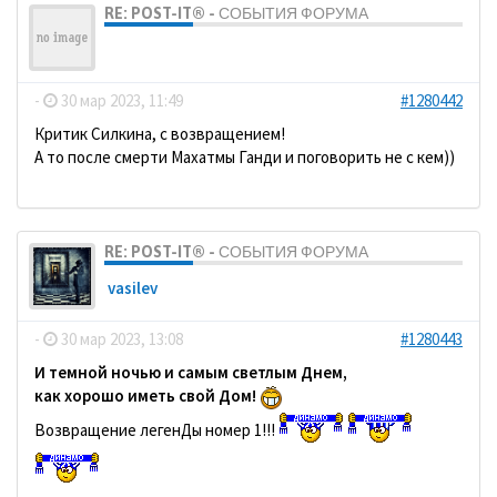
RE: POST-IT® - СОБЫТИЯ ФОРУМА
ДомосеД
-
30 мар 2023, 11:49
#1280442
Критик Силкина, с возвращением!
А то после смерти Махатмы Ганди и поговорить не с кем))
RE: POST-IT® - СОБЫТИЯ ФОРУМА
vasilev
-
30 мар 2023, 13:08
#1280443
И темной ночью и самым светлым Днем,
как хорошо иметь свой Дом!
Возвращение легенДы номер 1!!!