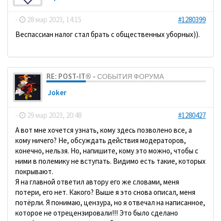
-
28 мар 2023, 14:15
#1280399
Веспассиан налог стал брать с общественных уборных)).
RE: POST-IT® - СОБЫТИЯ ФОРУМА
Joker
-
29 мар 2023, 20:48
#1280427
А вот мне хочется узнать, кому здесь позволено все, а
кому ничего? Не, обсуждать действия модераторов,
конечно, нельзя. Но, напишите, кому это можно, чтобы с
ними в полемику не вступать. Видимо есть такие, которых
покрывают.
Я на главной ответил автору его же словами, меня
потери, его нет. Какого? Выше я это снова описал, меня
потёрли. Я понимаю, цензура, но я отвечал на написанное,
которое не отрецензировали!!! Это было сделано