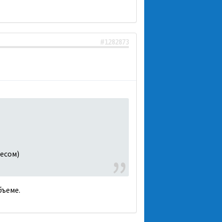
#1282873
Чесом)
бъеме.