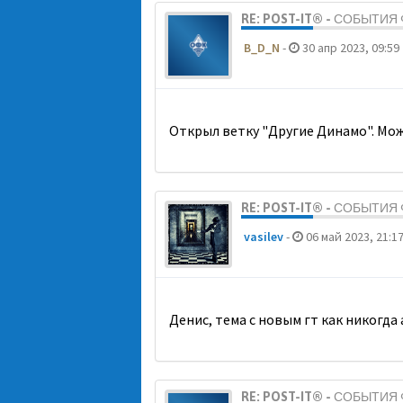
RE: POST-IT® - СОБЫТИ
B_D_N
-
30 апр 2023, 09:59
Открыл ветку "Другие Динамо". Мож
RE: POST-IT® - СОБЫТИ
vasilev
-
06 май 2023, 21:1
Денис, тема с новым гт как никогда
RE: POST-IT® - СОБЫТИ