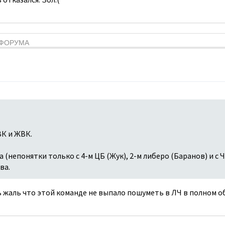
Я ФОРУМА
К и ЖВК.
 (непонятки только с 4-м ЦБ (Жук), 2-м либеро (Баранов) и с 
ва.
 жаль что этой команде не выпало пошуметь в ЛЧ в полном о