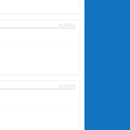
#1283242
#1283264