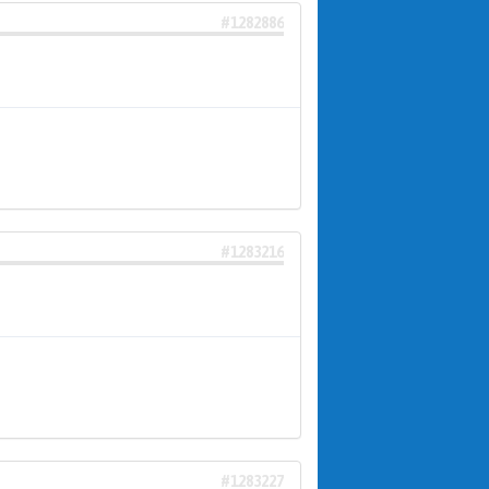
#1282886
#1283216
#1283227