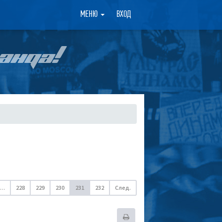
×
МЕНЮ
ВХОД
АНДА!
…
228
229
230
231
232
След.