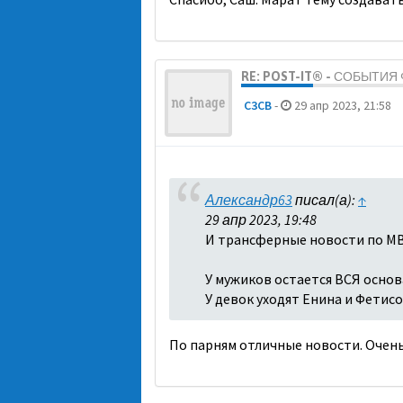
RE: POST-IT® - СОБЫТИ
C3CB
-
29 апр 2023, 21:58
Александр63
писал(а):
↑
29 апр 2023, 19:48
И трансферные новости по МВ
У мужиков остается ВСЯ основа
У девок уходят Енина и Фетисо
По парням отличные новости. Очень