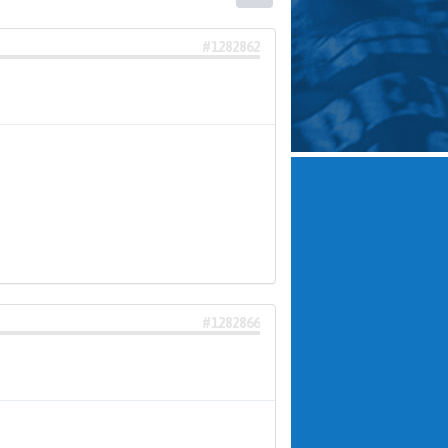
#1282862
#1282866