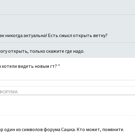
как никогда актуальна! Есть смысл открыть ветку?
 могу открыть, только скажите где надо.
вы хотели видеть новым гт? "
Я ФОРУМА
мир один из символов форума Сашка. Кто может, помяните.