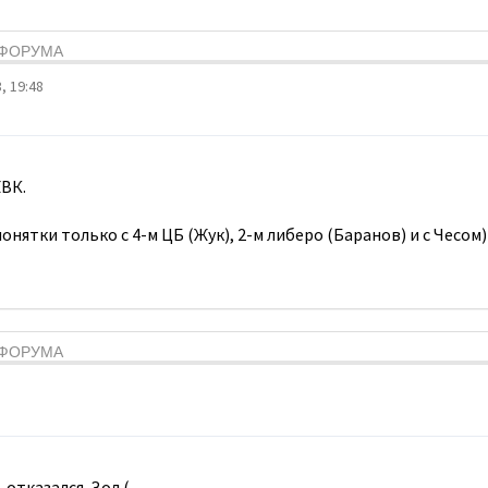
Я ФОРУМА
, 19:48
ВК.
онятки только с 4-м ЦБ (Жук), 2-м либеро (Баранов) и с Чесом)
Я ФОРУМА
 отказался. Зол.(