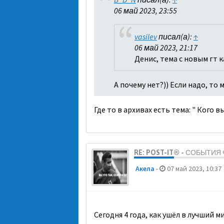
06 май 2023, 23:55
vasilev
писал(а):
↑
06 май 2023, 21:17
Денис, тема с новым гт 
А почему нет?)) Если надо, то
Где то в архивах есть тема: " Кого 
RE: POST-IT® - СОБЫТИ
Акела
-
07 май 2023, 10:37
Сегодня 4 года, как ушёл в лучший 