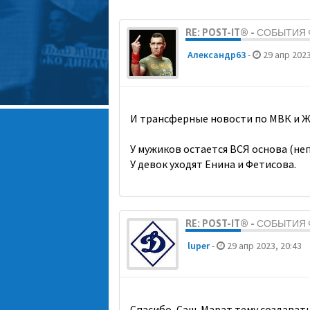
RE: POST-IT® - СОБЫТИ
Александр63
-
29 апр 2023
И трансферные новости по МВК и Ж
У мужиков остается ВСЯ основа (неп
У девок уходят Енина и Фетисова.
RE: POST-IT® - СОБЫТИ
luper
-
29 апр 2023, 20:43
Спасибо, Саш. Марат тему создавать