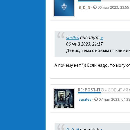
B_D_N
-
06 май 2023, 23:55
vasilev
писал(а):
↑
06 май 2023, 21:17
Денис, тема с новым гт как ни
А почему нет?)) Если надо, то могу 
RE: POST-IT® - СОБЫТИ
vasilev
-
07 май 2023, 04:2
B_D_N
писал(а):
↑