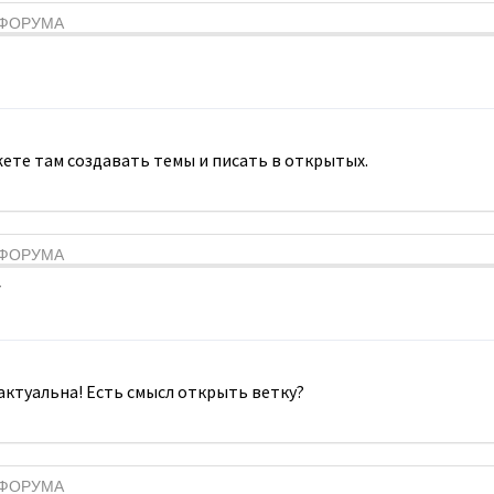
Я ФОРУМА
ете там создавать темы и писать в открытых.
Я ФОРУМА
7
 актуальна! Есть смысл открыть ветку?
Я ФОРУМА