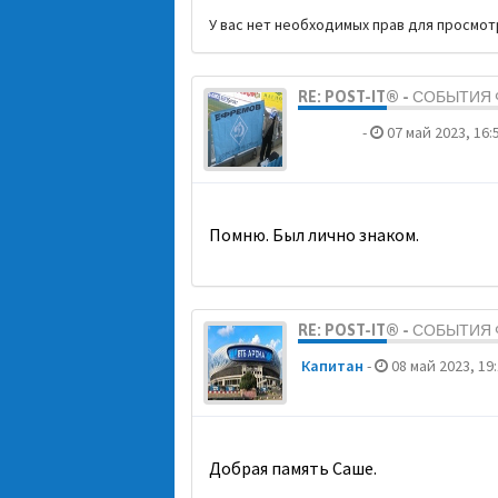
У вас нет необходимых прав для просмо
RE: POST-IT® - СОБЫТИ
dolbano
-
07 май 2023, 16:
Помню. Был лично знаком.
RE: POST-IT® - СОБЫТИ
Кaпитaн
-
08 май 2023, 19
Добрая память Саше.