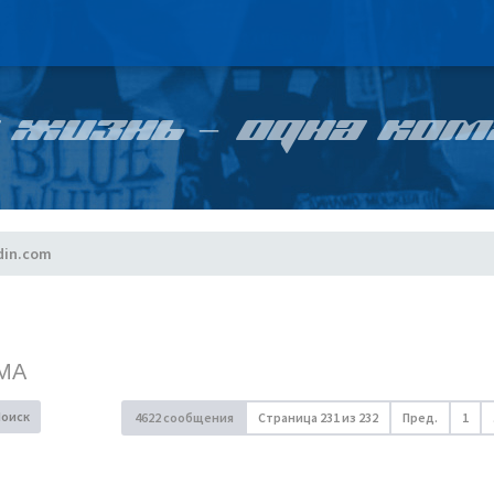
 ЖИЗНЬ – ОДНА КОМ
din.com
МА
Поиск
4622 сообщения
Страница
231
из
232
Пред.
1