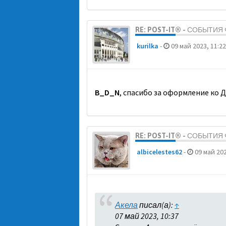
RE: POST-IT® - СОБЫТИ
kurilka
-
09 май 2023, 11:22
B_D_N
, спасибо за оформление ко 
RE: POST-IT® - СОБЫТИ
albicelestes62
-
09 май 202
Акела
писал(а):
↑
07 май 2023, 10:37