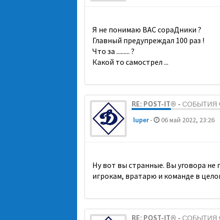
Я не понимаю ВАС сораДники ?
Главный предупреждал 100 раз !
Что за ......... ?
Какой то самострел ...
RE: POST-IT® - СОБЫТИ
luper
-
06 май 2022, 23:26
Ну вот вы странные. Вы уговора не
игрокам, вратарю и команде в цело
RE: POST-IT® - СОБЫТИ