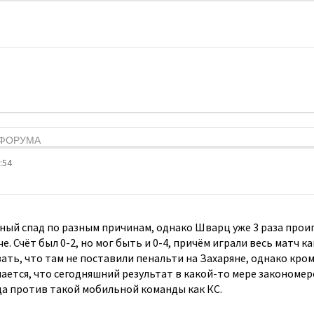
Я ФОРУМА
:54
ный спад по разным причинам, однако Шварц уже 3 раза проиг
. Счёт был 0-2, но мог быть и 0-4, причём играли весь матч к
ать, что там не поставили пенальти на Захаряне, однако кро
ается, что сегодняшний результат в какой-то мере закономерен
а против такой мобильной команды как КС.