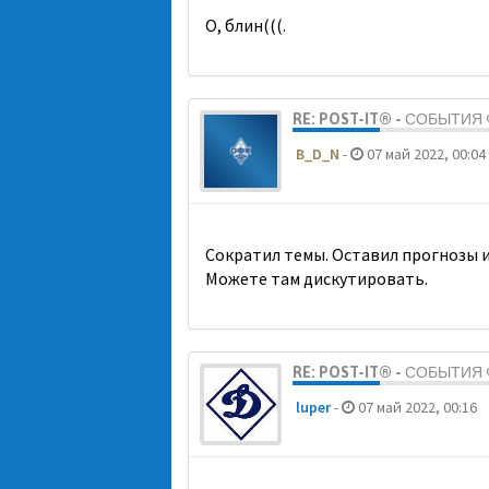
О, блин(((.
RE: POST-IT® - СОБЫТИ
B_D_N
-
07 май 2022, 00:04
Сократил темы. Оставил прогнозы и
Можете там дискутировать.
RE: POST-IT® - СОБЫТИ
luper
-
07 май 2022, 00:16