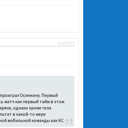
#1270172
 проиграл Осинкину. Первый
есь матч как первый тайм в этом
аряне, однако кроме гола
льтат в какой-то мере
акой мобильной команды как КС.