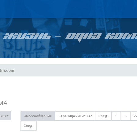
 ЖИЗНЬ – ОДНА КОМ
din.com
МА
Поиск
4622 сообщения
Страница
228
из
232
Пред.
1
…
2
След.