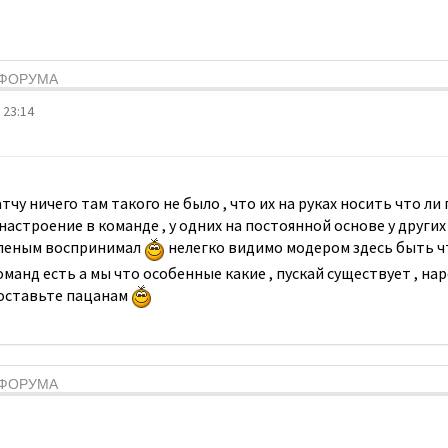
Я ФОРУМА
 23:14
чу ничего там такого не было , что их на руках носить что ли 
настроение в команде , у одних на постоянной основе у других
 зеленым воспринимал
нелегко видимо модером здесь быть ч
оманд есть а мы что особенные какие , пускай существует , на
 оставьте пацанам
Я ФОРУМА