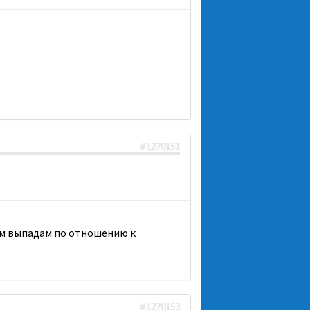
#1270151
ным выпадам по отношению к
#1270153