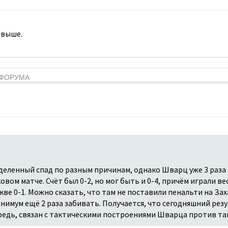
 выше.
Я ФОРУМА
деленный спад по разным причинам, однако Шварц уже 3 раза
ковом матче. Счёт был 0-2, но мог быть и 0-4, причём играли в
ве 0-1. Можно сказать, что там не поставили пенальти на Зах
нимум ещё 2 раза забивать. Получается, что сегодняшний резу
ередь, связан с тактическими построениями Шварца против т