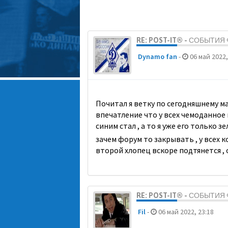
RE: POST-IT® - СОБЫТИ
Dynamo fan
-
06 май 2022,
Почитал я ветку по сегодняшнему мат
впечатление что у всех чемоданное 
синим стал , а то я уже его только
зачем форум то закрывать , у всех к
второй хлопец вскоре подтянется ,
RE: POST-IT® - СОБЫТИ
Fil
-
06 май 2022, 23:18