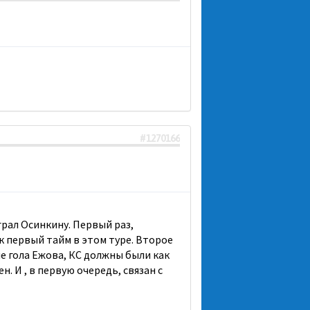
#1270166
рал Осинкину. Первый раз,
ак первый тайм в этом туре. Второе
ме гола Ежова, КС должны были как
. И , в первую очередь, связан с