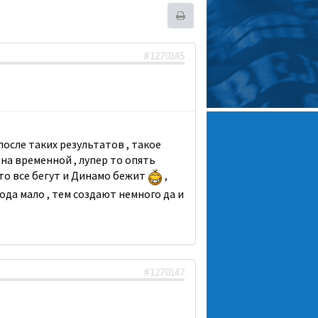
#1270145
после таких результатов , такое
 на временной , лупер то опять
то все бегут и Динамо бежит
,
рода мало , тем создают немного да и
#1270147