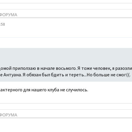
Я ФОРУМА
:58
домой приползаю в начале восьмого. Я тоже человек, я разозли
е Антуана. Я обязан был бдить и тереть...Но больше не смог((.
актерного для нашего клуба не случилось.
Я ФОРУМА