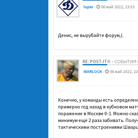
luper
-
06 май 2022, 23:53
Денис, не вырубайте форум,(.
RE: POST-IT® - СОБЫТИ
WARLOCK
-
06 май 2022, 23
Конечно, у команды есть определен
примерно год назад в кубковом матче
поражение в Москве 0-1. Можно сказ
минимум ещё 2 раза забивать. Получ
тактическими построениями Шварц