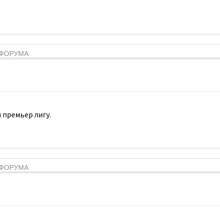
Я ФОРУМА
 премьер лигу.
Я ФОРУМА