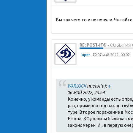
Вы так чего то и не поняли. Читайте
RE: POST-IT® - СОБЫТИ
luper
-
07 май 2022, 00:02
WARLOCK
писал(а):
↑
06 май 2022, 23:54
Конечно, у команды есть опре
раз, примерно год назад в куб
туре. Второе поражение в Моск
Ежова, КС должны были как ми
закономерен. И , в первую оч