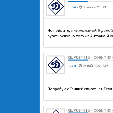
luper
-
06 май 2022, 23:30
Но поймите, я не железный. Я домой 
ругать условно того же Антуана. Я о
RE: POST-IT® - СОБЫТИ
luper
-
06 май 2022, 23:50
Попробую с Гришей списаться. Если у
RE: POST-IT® - СОБЫТИ