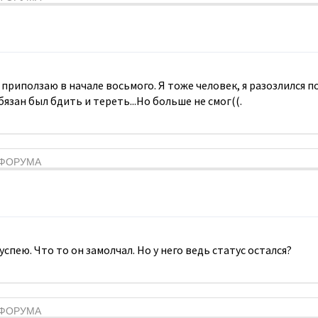
приползаю в начале восьмого. Я тоже человек, я разозлился по
бязан был бдить и тереть...Но больше не смог((.
Я ФОРУМА
спею. Что то он замолчал. Но у него ведь статус остался?
Я ФОРУМА