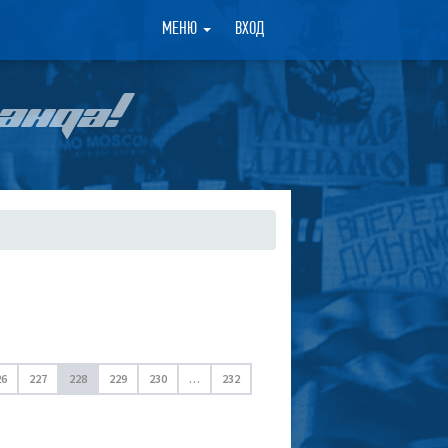
×
МЕНЮ
ВХОД
АНДА!
26
227
228
229
230
…
232