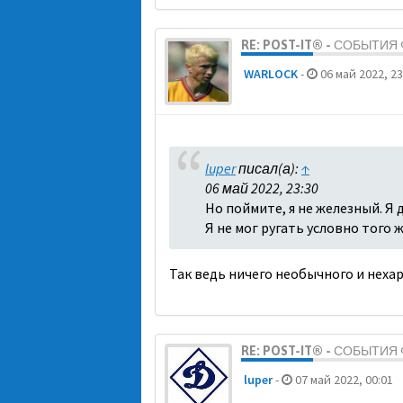
RE: POST-IT® - СОБЫТИ
WARLOCK
-
06 май 2022, 23
luper
писал(а):
↑
06 май 2022, 23:30
Но поймите, я не железный. Я 
Я не мог ругать условно того ж
Так ведь ничего необычного и нехар
RE: POST-IT® - СОБЫТИ
luper
-
07 май 2022, 00:01