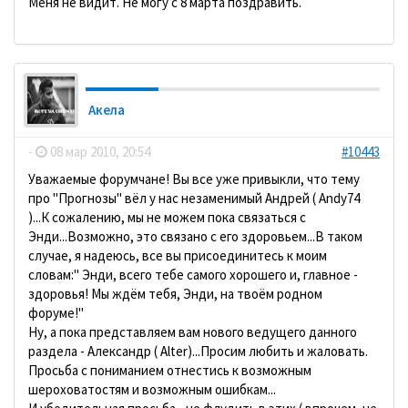
Меня не видит. Не могу с 8 марта поздравить.
Акела
-
08 мар 2010, 20:54
#10443
Уважаемые форумчане! Вы все уже привыкли, что тему
про "Прогнозы" вёл у нас незаменимый Андрей ( Andy74
)...К сожалению, мы не можем пока связаться с
Энди...Возможно, это связано с его здоровьем...В таком
случае, я надеюсь, все вы присоединитесь к моим
словам:" Энди, всего тебе самого хорошего и, главное -
здоровья! Мы ждём тебя, Энди, на твоём родном
форуме!"
Ну, а пока представляем вам нового ведущего данного
раздела - Александр ( Alter)...Просим любить и жаловать.
Просьба с пониманием отнестись к возможным
шероховатостям и возможным ошибкам...