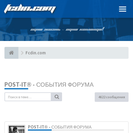
FCDIN.COM
ОДНА ЖИЗНЬ – ОДНА КОМАНДА!
Fcdin.com
POST-IT® - СОБЫТИЯ ФОРУМА
4622 сообщения
POST-IT® - СОБЫТИЯ ФОРУМА