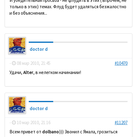
И убедительная просьба - не флудить в этих ( впрочем, не
только в этих) темах. Флуд будет удаляться безжалостно
и без объяснения...
doctor d
-
08 мар 2010, 21:45
#10470
Удачи,
Alter
, в нелегком начинании!
doctor d
-
10 мар 2010, 21:16
#11207
Всем привет от
dolbano
))) Звонил с Ямала, грозиться