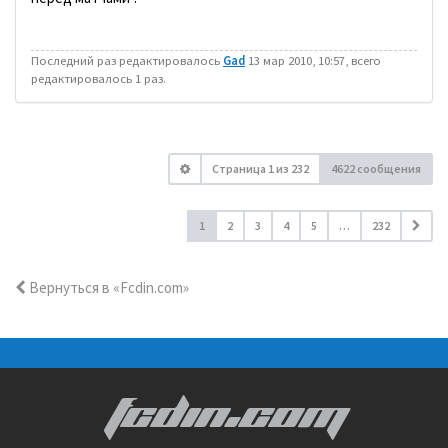
Последний раз редактировалось
Gad
13 мар 2010, 10:57, всего
редактировалось 1 раз.
Страница
1
из
232
4622 сообщения
1
2
3
4
5
…
232
Вернуться в «Fcdin.com»
FCDIN.COM