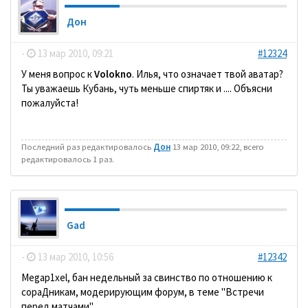
Дон
-
13 мар 2010, 09:21
#12324
У меня вопрос к
Volokno
. Илья, что означает твой аватар?
Ты уважаешь Кубань, чуть меньше спиртяк и .... Объясни
пожалуйста!
Последний раз редактировалось
Дон
13 мар 2010, 09:22, всего
редактировалось 1 раз.
Gad
-
13 мар 2010, 10:56
#12342
Megap1xel, бан недельный за свинство по отношению к
сораДникам, модерирующим форум, в теме "Встречи
перед матчами".