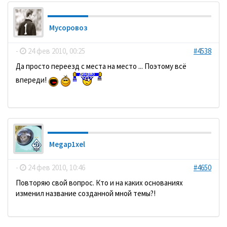
Мусоровоз
-
24 фев 2010, 00:25
#4538
Да просто переезд с места на место ... Поэтому всё
впереди!
Megap1xel
-
24 фев 2010, 10:46
#4650
Повторяю свой вопрос. Кто и на каких основаниях
изменил название созданной мной темы?!