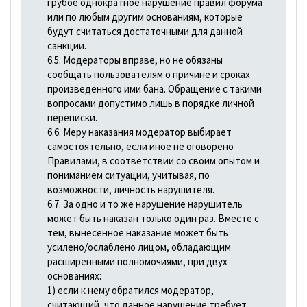
грубое однократное нарушение правил форума
или по любым другим основаниям, которые
будут считаться достаточными для данной
санкции.
6.5. Модераторы вправе, но не обязаны
сообщать пользователям о причине и сроках
произведенного ими бана. Обращение с такими
вопросами допустимо лишь в порядке личной
переписки.
6.6. Меру наказания модератор выбирает
самостоятельно, если иное не оговорено
Правилами, в соответствии со своим опытом и
пониманием ситуации, учитывая, по
возможности, личность нарушителя.
6.7. За одно и то же нарушение нарушитель
может быть наказан только один раз. Вместе с
тем, вынесенное наказание может быть
усилено/ослаблено лицом, обладающим
расширенными полномочиями, при двух
основаниях:
1) если к нему обратился модератор,
считающий, что данное нарушение требует