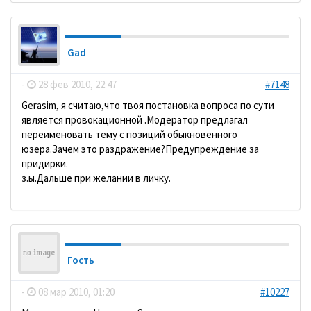
Gad
-
28 фев 2010, 22:47
#7148
Gerasim, я считаю,что твоя постановка вопроса по сути
является провокационной .Модератор предлагал
переименовать тему с позиций обыкновенного
юзера.Зачем это раздражение?Предупреждение за
придирки.
з.ы.Дальше при желании в личку.
Гость
-
08 мар 2010, 01:20
#10227