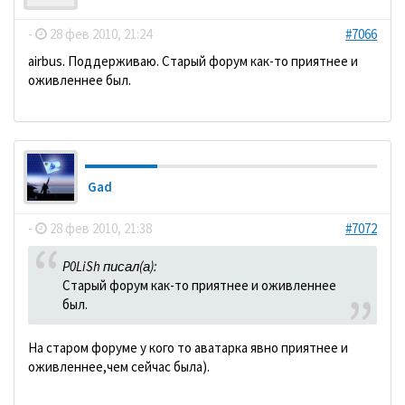
-
28 фев 2010, 21:24
#7066
аirbus. Поддерживаю. Старый форум как-то приятнее и
оживленнее был.
Gad
-
28 фев 2010, 21:38
#7072
P0LiSh писал(а):
Старый форум как-то приятнее и оживленнее
был.
На старом форуме у кого то аватарка явно приятнее и
оживленнее,чем сейчас была).