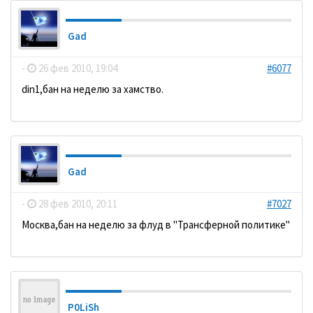
Gad
-
26 фев 2010, 19:04
#6077
din1,бан на неделю за хамство.
Gad
-
28 фев 2010, 20:11
#7027
Москва,бан на неделю за флуд в "Трансферной политике"
P0LiSh