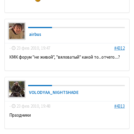
airbus
-
23 фев 2010, 19:47
#4312
КМК форум "не живой", "вяловатый" какой то...отчего....?
VOLODYAA_NIGHTSHADE
-
23 фев 2010, 19:48
#4313
Праздники