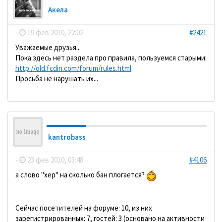
Акела
-
19 фев 2010, 22:02
#2421
Уважаемые друзья...
Пока здесь нет раздела про правила, пользуемся старыми:
http://old.fcdin.com/forum/rules.html
Просьба не нарушать их...
kantrobass
-
23 фев 2010, 03:48
#4106
а слово "хер" на сколько бан плогается?
Сейчас посетителей на форуме: 10, из них
зарегистрированных: 7, гостей: 3 (основано на активности