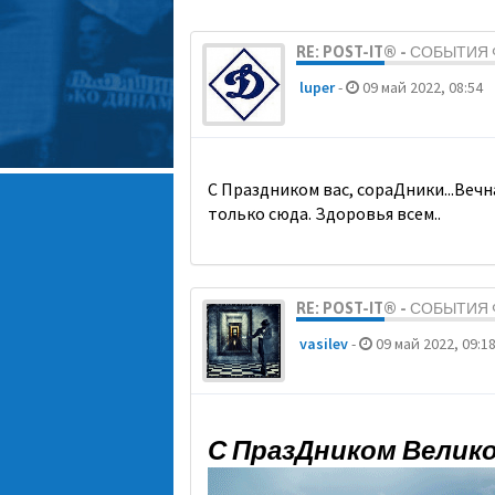
RE: POST-IT® - СОБЫТИ
luper
-
09 май 2022, 08:54
С Праздником вас, сораДники...Вечн
только сюда. Здоровья всем..
RE: POST-IT® - СОБЫТИ
vasilev
-
09 май 2022, 09:1
С ПразДником Велик