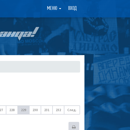
×
МЕНЮ
ВХОД
АНДА!
27
228
229
230
231
232
След.