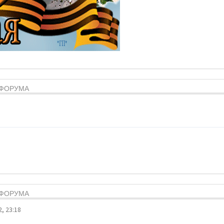
Я ФОРУМА
Я ФОРУМА
, 23:18