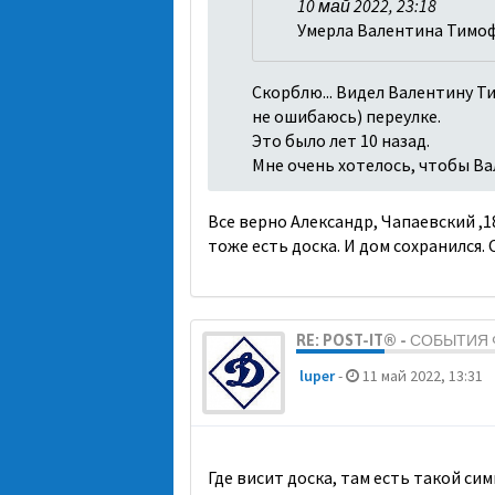
10 май 2022, 23:18
Умерла Валентина Тимо
Скорблю... Видел Валентину Т
не ошибаюсь) переулке.
Это было лет 10 назад.
Мне очень хотелось, чтобы Ва
Все верно Александр, Чапаевский ,1
тоже есть доска. И дом сохранился.
RE: POST-IT® - СОБЫТИ
luper
-
11 май 2022, 13:31
Где висит доска, там есть такой си