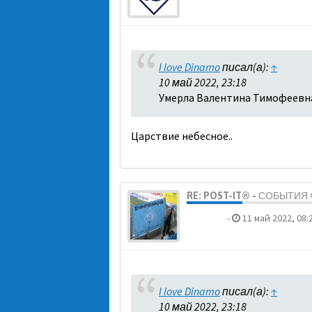
I love Dinamo
писал(а):
↑
10 май 2022, 23:18
Умерла Валентина Тимофеев
Царствие небесное..
RE: POST-IT® - СОБЫТИ
dolbano
-
11 май 2022, 08:
I love Dinamo
писал(а):
↑
10 май 2022, 23:18