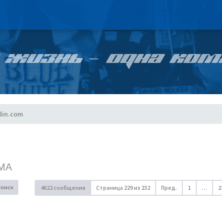
 ЖИЗНЬ – ОДНА КОМ
din.com
МА
Поиск
4622 сообщения
Страница
229
из
232
Пред.
1
…
2