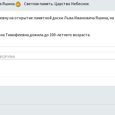
на Яшина
Светлая память. Царство Небесное.
евну на открытие памятной доски Льва Ивановича Яшина, на 
на Тимофеевна дожила до 100-летнего возраста.
Я ФОРУМА