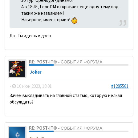
30 тур. Оренбург-Динамо.
А в 18:45, LeonDM открывает ещё одну тему под
таким же названием!
Наверное, имеет право!
Да . Ты идешь в дзен.
RE: POST-IT® - СОБЫТИЯ ФОРУМА
Joker
-
10 июн 2023, 18:01
#1285581
Зачем выкладывать на главной статью, которую нельзя
обсуждать?
RE: POST-IT® - СОБЫТИЯ ФОРУМА