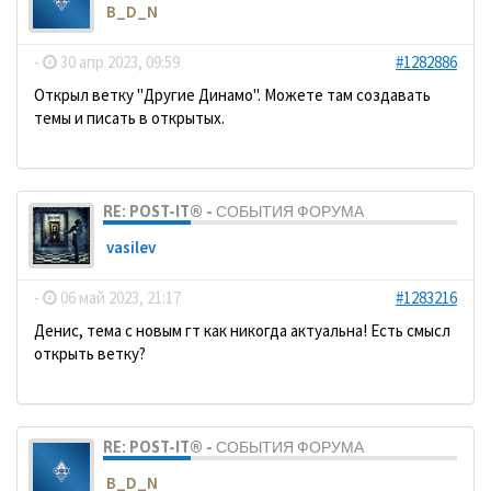
B_D_N
-
30 апр 2023, 09:59
#1282886
Открыл ветку "Другие Динамо". Можете там создавать
темы и писать в открытых.
RE: POST-IT® - СОБЫТИЯ ФОРУМА
vasilev
-
06 май 2023, 21:17
#1283216
Денис, тема с новым гт как никогда актуальна! Есть смысл
открыть ветку?
RE: POST-IT® - СОБЫТИЯ ФОРУМА
B_D_N