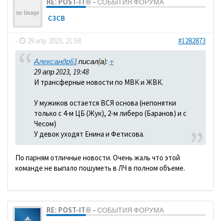
RE: POST-IT® - СОБЫТИЯ ФОРУМА
C3CB
-
29 апр 2023, 21:58
#1282873
Александр63
писал(а):
↑
29 апр 2023, 19:48
И трансферные новости по МВК и ЖВК.
У мужиков остается ВСЯ основа (непонятки
только с 4-м ЦБ (Жук), 2-м либеро (Баранов) и с
Чесом)
У девок уходят Енина и Фетисова.
По парням отличные новости. Очень жаль что этой
команде не выпало пошуметь в ЛЧ в полном объеме.
RE: POST-IT® - СОБЫТИЯ ФОРУМА