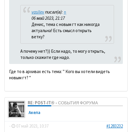
vasilev
писал(а):
↑
06 май 2023, 21:17
Денис, тема с новым гт как никогда
актуальна! Есть смысл открыть
ветку?
А почему нет?)) Если надо, то могу открыть,
только скажите где надо.
Где то в архивах есть тема: " Кого вы хотели видеть
новым гт? "
RE: POST-IT® - СОБЫТИЯ ФОРУМА
Акела
-
07 май 2023, 10:37
#1283232