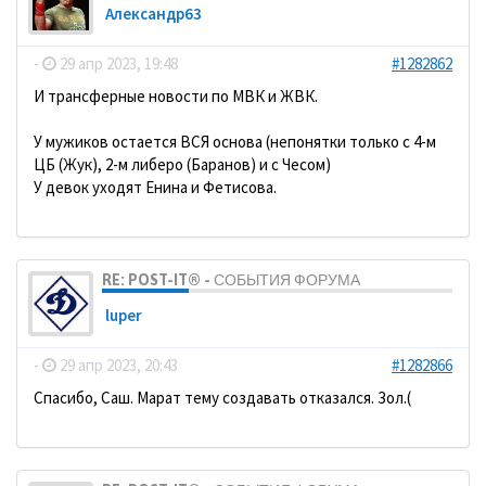
Александр63
-
29 апр 2023, 19:48
#1282862
И трансферные новости по МВК и ЖВК.
У мужиков остается ВСЯ основа (непонятки только с 4-м
ЦБ (Жук), 2-м либеро (Баранов) и с Чесом)
У девок уходят Енина и Фетисова.
RE: POST-IT® - СОБЫТИЯ ФОРУМА
luper
-
29 апр 2023, 20:43
#1282866
Спасибо, Саш. Марат тему создавать отказался. Зол.(