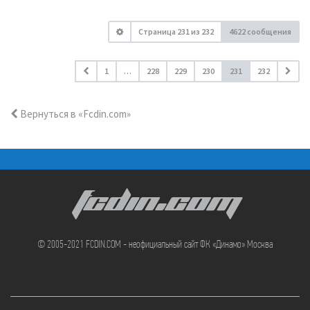
Страница
231
из
232
4622 сообщения
1
…
228
229
230
231
232
Вернуться в «Fcdin.com»
FCDIN.COM
© 2005-2021 FCDIN.COM - неофициальный сайт ФК «Динамо» Москва