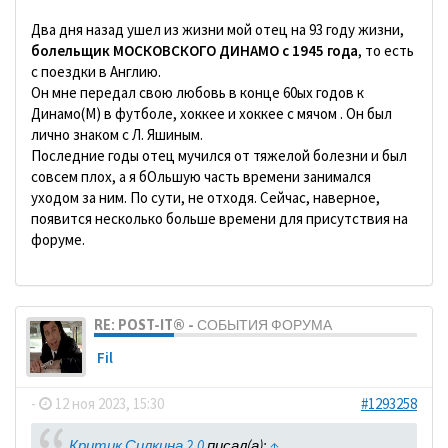
Два дня назад ушел из жизни мой отец на 93 году жизни,
болельщик МОСКОВСКОГО ДИНАМО с 1945 года
, то есть
с поездки в Англию.
Он мне передал свою любовь в конце 60ых годов к
Динамо(М) в футболе, хоккее и хоккее с мячом . Он был
лично знаком с Л. Яшиным.
Последние годы отец мучился от тяжелой болезни и был
совсем плох, а я бОльшую часть времени занимался
уходом за ним. По сути, не отходя. Сейчас, наверное,
появится несколько больше времени для присутствия на
форуме.
RE: POST-IT® - СОБЫТИЯ ФОРУМА
Fil
-
12 ноя 2023, 15:30
#1293258
Критик Силкина 2.0
писал(а):
↑