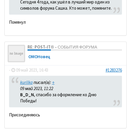
Сегодня 4 года, как ушёл в лучший мир один из
символов форума Сашка. Кто может, помяните.
Помянул
RE: POST-IT® - СОБЫТИЯ ФОРУМА
ОМОНовец
-
09 май 2023, 16:43
#1283276
kurilka
писал(а):
↑
09 май 2023, 11:22
B_D_N
, спасибо за оформление ко Дню
Победы!
Присоединяюсь