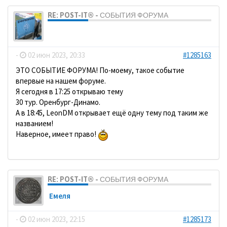
RE: POST-IT® - СОБЫТИЯ ФОРУМА
dolbano
-
02 июн 2023, 20:33
#1285163
ЭТО СОБЫТИЕ ФОРУМА! По-моему, такое событие
впервые на нашем форуме.
Я сегодня в 17:25 открываю тему
30 тур. Оренбург-Динамо.
А в 18:45, LeonDM открывает ещё одну тему под таким же
названием!
Наверное, имеет право!
RE: POST-IT® - СОБЫТИЯ ФОРУМА
Емеля
-
02 июн 2023, 22:15
#1285173