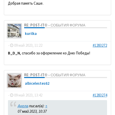
Добрая память Саше.
RE: POST-IT® - СОБЫТИЯ ФОРУМА
kurilka
-
09 май 2023, 11:22
#1283272
B_D_N
, спасибо за оформление ко Дню Победы!
RE: POST-IT® - СОБЫТИЯ ФОРУМА
albicelestes62
-
09 май 2023, 13:42
#1283274
Акела
писал(а):
↑
07 май 2023, 10:37