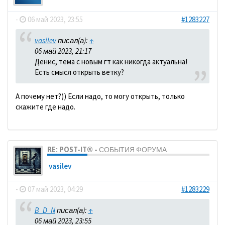
-
06 май 2023, 23:55
#1283227
vasilev
писал(а):
↑
06 май 2023, 21:17
Денис, тема с новым гт как никогда актуальна!
Есть смысл открыть ветку?
А почему нет?)) Если надо, то могу открыть, только
скажите где надо.
RE: POST-IT® - СОБЫТИЯ ФОРУМА
vasilev
-
07 май 2023, 04:29
#1283229
B_D_N
писал(а):
↑
06 май 2023, 23:55