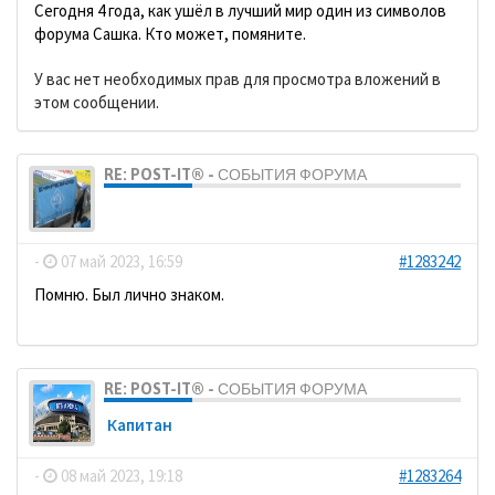
Сегодня 4 года, как ушёл в лучший мир один из символов
форума Сашка. Кто может, помяните.
У вас нет необходимых прав для просмотра вложений в
этом сообщении.
RE: POST-IT® - СОБЫТИЯ ФОРУМА
dolbano
-
07 май 2023, 16:59
#1283242
Помню. Был лично знаком.
RE: POST-IT® - СОБЫТИЯ ФОРУМА
Кaпитaн
-
08 май 2023, 19:18
#1283264