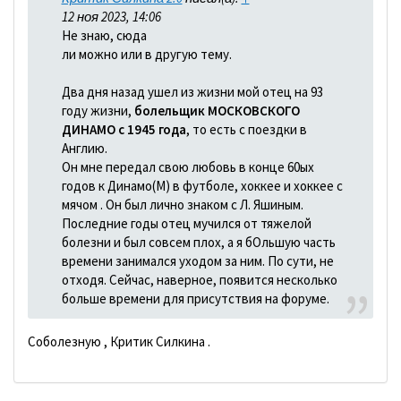
12 ноя 2023, 14:06
Не знаю, сюда
ли можно или в другую тему.
Два дня назад ушел из жизни мой отец на 93
году жизни,
болельщик МОСКОВСКОГО
ДИНАМО с 1945 года
, то есть с поездки в
Англию.
Он мне передал свою любовь в конце 60ых
годов к Динамо(М) в футболе, хоккее и хоккее с
мячом . Он был лично знаком с Л. Яшиным.
Последние годы отец мучился от тяжелой
болезни и был совсем плох, а я бОльшую часть
времени занимался уходом за ним. По сути, не
отходя. Сейчас, наверное, появится несколько
больше времени для присутствия на форуме.
Соболезную , Критик Силкина .