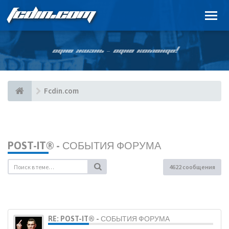
FCDIN.COM
ОДНА ЖИЗНЬ – ОДНА КОМАНДА!
Fcdin.com
POST-IT® - СОБЫТИЯ ФОРУМА
4622 сообщения
RE: POST-IT® - СОБЫТИЯ ФОРУМА