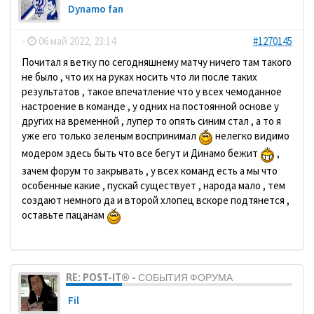
Dynamo fan
-
06 май 2022, 23:14
#1270145
Почитал я ветку по сегодняшнему матчу ничего там такого
не было , что их на руках носить что ли после таких
результатов , такое впечатление что у всех чемоданное
настроение в команде , у одних на постоянной основе у
других на временной , лупер то опять синим стал , а то я
уже его только зеленым воспринимал
нелегко видимо
модером здесь быть что все бегут и Динамо бежит
,
зачем форум то закрывать , у всех команд есть а мы что
особенные какие , пускай существует , народа мало , тем
создают немного да и второй хлопец вскоре подтянется ,
оставьте пацанам
RE: POST-IT® - СОБЫТИЯ ФОРУМА
Fil