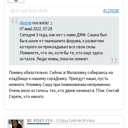
-
07 май 2022, 08:20
#1270185
Акела
писал(а):
↑
07 май 2022, 07:28
Сегодня 3 года, как нет с нами ДМФ. Сашка был
бы в шоке от нынешнего форума, к развитию
которого он прикладывал все свои силы.
Помяните, что ли, хотя бы те, кто ещё здесь
остался. Люди живы, пока их помнят.
Помяну обязательно. Сейчас в Малаховку собираюсь на
кладбище к нашему сораДнику. Приедут наши, пусть
немного. Упомяну Сашу при поминовении непременно.
Очень мало осталось тех, кто движ начинал в 77ом. Считай
Серёж, что никого.
RE: POST-IT® - СОБЫТИЯ ФОРУМА