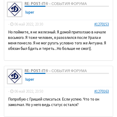
RE: POST-IT® - СОБЫТИЯ ФОРУМА
luper
-
06 май 2022, 23:30
#1270153
Но поймите, я не железный. Я домой приползаю в начале
восьмого. Я тоже человек, я разозлился после Урала и
меня понесло. Я не мог ругать условно того же Антуана. Я
обязан был бдить и тереть...Но больше не смог((.
RE: POST-IT® - СОБЫТИЯ ФОРУМА
luper
-
06 май 2022, 23:50
#1270163
Попробую с Гришей списаться. Если успею. Что то он
замолчал. Но у него ведь статус остался?