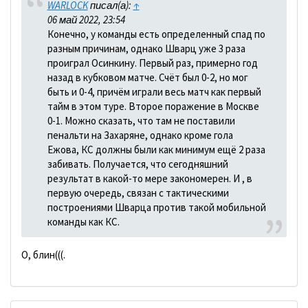
WARLOCK
писал(а):
↑
06 май 2022, 23:54
Конечно, у команды есть определенный спад по
разным причинам, однако Шварц уже 3 раза
проиграл Осинкину. Первый раз, примерно год
назад в кубковом матче. Счёт был 0-2, но мог
быть и 0-4, причём играли весь матч как первый
тайм в этом туре. Второе поражение в Москве
0-1. Можно сказать, что там не поставили
пенальти на Захаряне, однако кроме гола
Ежова, КС должны были как минимум ещё 2 раза
забивать. Получается, что сегодняшний
результат в какой-то мере закономерен. И , в
первую очередь, связан с тактическими
построениями Шварца против такой мобильной
команды как КС.
О, блин(((.