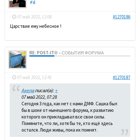
Fil
-
07 май 2022, 12:08
#1270186
Царствие ему небесное !
RE: POST-IT® - СОБЫТИЯ ФОРУМА
dolbano
-
07 май 2022, 12:43
#1270187
Акела
писал(а):
↑
07 май 2022, 07:28
Сегодня 3 года, как нет с нами ДМФ. Сашка был
бы в шоке от нынешнего форума, к развитию
которого он прикладывал все свои силы.
Помяните, что ли, хотя бы те, кто ещё здесь
остался. Люди живы, пока их помнят.