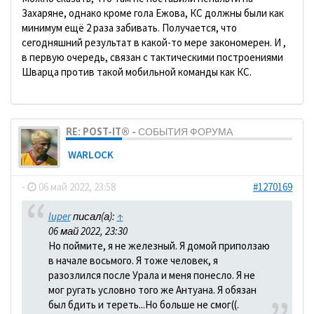
Захаряне, однако кроме гола Ежова, КС должны были как
минимум ещё 2 раза забивать. Получается, что
сегодняшний результат в какой-то мере закономерен. И ,
в первую очередь, связан с тактическими построениями
Шварца против такой мобильной команды как КС.
RE: POST-IT® - СОБЫТИЯ ФОРУМА
WARLOCK
-
06 май 2022, 23:58
#1270169
luper
писал(а):
↑
06 май 2022, 23:30
Но поймите, я не железный. Я домой приползаю
в начале восьмого. Я тоже человек, я
разозлился после Урала и меня понесло. Я не
мог ругать условно того же Антуана. Я обязан
был бдить и тереть...Но больше не смог((.