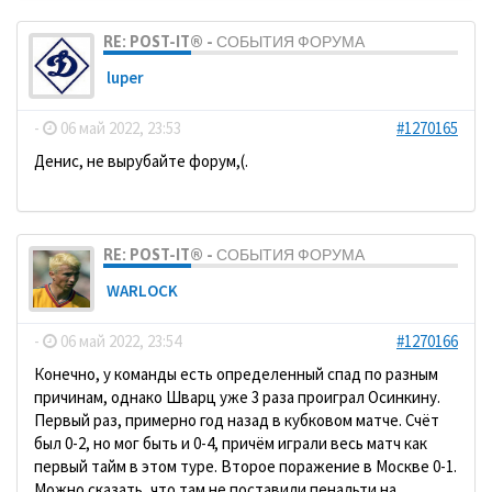
RE: POST-IT® - СОБЫТИЯ ФОРУМА
luper
-
06 май 2022, 23:53
#1270165
Денис, не вырубайте форум,(.
RE: POST-IT® - СОБЫТИЯ ФОРУМА
WARLOCK
-
06 май 2022, 23:54
#1270166
Конечно, у команды есть определенный спад по разным
причинам, однако Шварц уже 3 раза проиграл Осинкину.
Первый раз, примерно год назад в кубковом матче. Счёт
был 0-2, но мог быть и 0-4, причём играли весь матч как
первый тайм в этом туре. Второе поражение в Москве 0-1.
Можно сказать, что там не поставили пенальти на