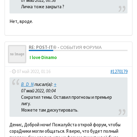
07 май 2022, 00:58
Личка тоже закрыта ?
Нет, вроде.
RE: POST-IT® - СОБЫТИЯ ФОРУМА
I love Dinamo
-
07 май 2022, 01:16
#1270179
B_D_N
писал(а):
↑
07 май 2022, 00:04
Сократил темы. Оставил прогнозы и премьер
лигу.
Можете там дискутировать.
Денис, Доброй ночи! Пожалуйста открой форум, чтобы
сораДники могли общаться. Я верю, что будет полный