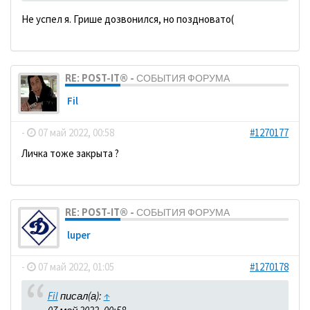
Не успел я. Грише дозвонился, но поздновато(
RE: POST-IT® - СОБЫТИЯ ФОРУМА
Fil
-
07 май 2022, 00:58
#1270177
Личка тоже закрыта ?
RE: POST-IT® - СОБЫТИЯ ФОРУМА
luper
-
07 май 2022, 01:05
#1270178
Fil
писал(а):
↑