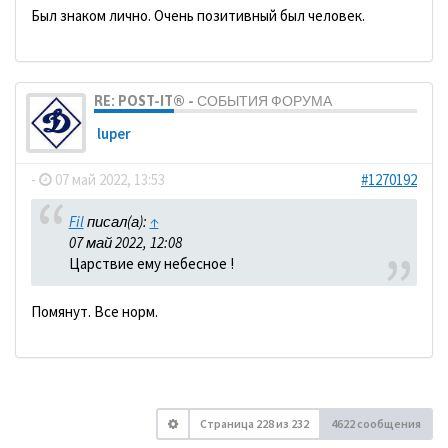
Был знаком лично. Очень позитивный был человек.
RE: POST-IT® - СОБЫТИЯ ФОРУМА
luper
-
07 май 2022, 13:53
#1270192
Fil
писал(а):
↑
07 май 2022, 12:08
Царствие ему небесное !
Помянут. Все норм.
Страница
228
из
232
4622 сообщения