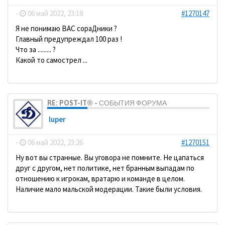
-
06 май 2022, 23:18
#1270147
Я не понимаю ВАС сораДники ?
Главный предупреждал 100 раз !
Что за ......... ?
Какой то самострел ...
RE: POST-IT® - СОБЫТИЯ ФОРУМА
luper
-
06 май 2022, 23:26
#1270151
Ну вот вы странные. Вы уговора не помните. Не цапаться
друг с другом, нет политике, нет бранным выпадам по
отношению к игрокам, вратарю и команде в целом.
Наличие мало мальской модерации. Такие были условия.