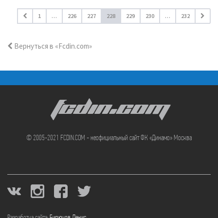
1
…
226
227
228
229
230
…
232
Вернуться в «Fcdin.com»
FCDIN.COM
© 2005-2021 FCDIN.COM - неофициальный сайт ФК «Динамо» Москва