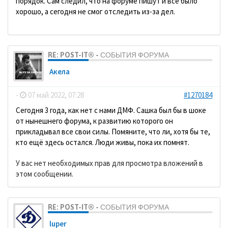
порядок. Сам следил, что на форуме пишут и всё было
хорошо, а сегодня не смог отследить из-за дел.
RE: POST-IT® - СОБЫТИЯ ФОРУМА
Акела
-
07 май 2022, 07:28
#1270184
Сегодня 3 года, как нет с нами ДМФ. Сашка был бы в шоке
от нынешнего форума, к развитию которого он
прикладывал все свои силы. Помяните, что ли, хотя бы те,
кто ещё здесь остался. Люди живы, пока их помнят.
У вас нет необходимых прав для просмотра вложений в
этом сообщении.
RE: POST-IT® - СОБЫТИЯ ФОРУМА
luper