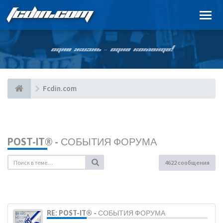
FCDIN.COM
ОДНА ЖИЗНЬ – ОДНА КОМАНДА!
Fcdin.com
POST-IT® - СОБЫТИЯ ФОРУМА
4622 сообщения
RE: POST-IT® - СОБЫТИЯ ФОРУМА