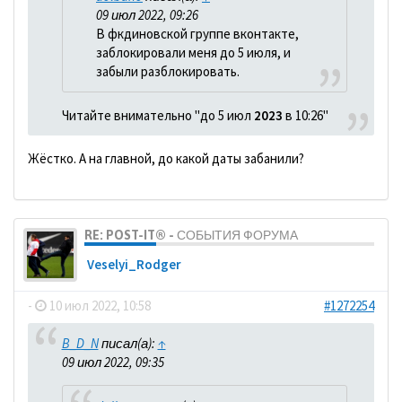
09 июл 2022, 09:26
В фкдиновской группе вконтакте,
заблокировали меня до 5 июля, и
забыли разблокировать.
Читайте внимательно "до 5 июл
2023
в 10:26"
Жёстко. А на главной, до какой даты забанили?
RE: POST-IT® - СОБЫТИЯ ФОРУМА
Veselyi_Rodger
-
10 июл 2022, 10:58
#1272254
B_D_N
писал(а):
↑
09 июл 2022, 09:35