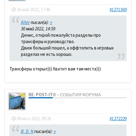
-
30 май 2022, 17:46
#1271369
Alter
писал(а):
↑
30 май 2022, 14:59
Денис, открой пожалуйста разделы про
трансферы и руководство.
Движ большой пошел, а оффтопить в игровых
разделах не есть хорошо.
Трансферы открыл))) Хватит вам там места)))
RE: POST-IT® - СОБЫТИЯ ФОРУМА
dolbano
-
09 июл 2022, 09:26
#1272229
B_D_N
писал(а):
↑