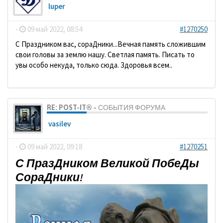
luper
-
09 май 2022, 08:54
#1270250
С Праздником вас, сораДники...Вечная память сложившим
свои головы за землю нашу. Светлая память. Писать то
увы особо некуда, только сюда. Здоровья всем..
RE: POST-IT® - СОБЫТИЯ ФОРУМА
vasilev
-
09 май 2022, 09:18
#1270251
С ПразДником Великой ПобеДы
СораДники!