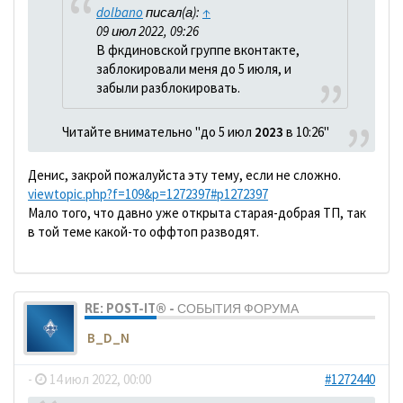
dolbano
писал(а):
↑
09 июл 2022, 09:26
В фкдиновской группе вконтакте,
заблокировали меня до 5 июля, и
забыли разблокировать.
Читайте внимательно "до 5 июл
2023
в 10:26"
Денис, закрой пожалуйста эту тему, если не сложно.
viewtopic.php?f=109&p=1272397#p1272397
Мало того, что давно уже открыта старая-добрая ТП, так
в той теме какой-то оффтоп разводят.
RE: POST-IT® - СОБЫТИЯ ФОРУМА
B_D_N
-
14 июл 2022, 00:00
#1272440