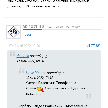
Мне очень хотелось, чтобы Валентина Тимофеевна
дожила до 100-летнего возраста.
RE: POST-IT® - СОБЫТИЯ ФОРУМА
luper
-
11 май 2022, 13:20
#1270383
dolbano
писал(а):
↑
11 май 2022, 08:26
I love Dinamo
писал(а):
↑
10 май 2022, 23:18
Умерла Валентина Тимофеевна
Яшина
Светлая память. Царство
Небесное.
Скорблю... Видел Валентину Тимофеевну на