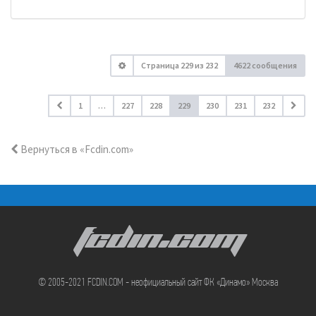
Страница
229
из
232
4622 сообщения
1
…
227
228
229
230
231
232
Вернуться в «Fcdin.com»
FCDIN.COM
© 2005-2021 FCDIN.COM - неофициальный сайт ФК «Динамо» Москва