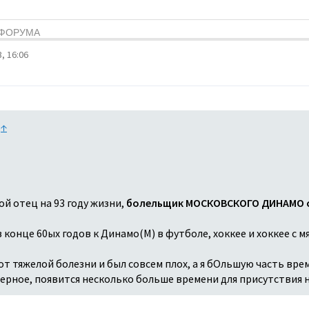
Я ФОРУМА
, 16:06
:
↑
ой отец на 93 году жизни,
болельщик МОСКОВСКОГО ДИНАМО с
конце 60ых годов к Динамо(М) в футболе, хоккее и хоккее с мя
т тяжелой болезни и был совсем плох, а я бОльшую часть врем
аверное, появится несколько больше времени для присутствия 