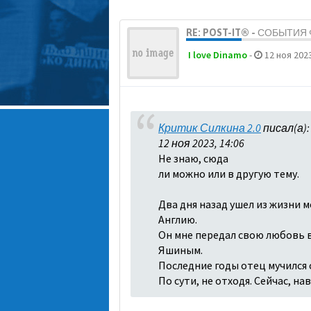
RE: POST-IT® - СОБЫТИ
I love Dinamo
-
12 ноя 2023
Критик Силкина 2.0
писал(а)
12 ноя 2023, 14:06
Не знаю, сюда
ли можно или в другую тему.
Два дня назад ушел из жизни м
Англию.
Он мне передал свою любовь в 
Яшиным.
Последние годы отец мучился о
По сути, не отходя. Сейчас, н