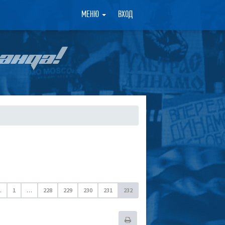
×
МЕНЮ
ВХОД
АНДА!
.
1
…
228
229
230
231
232