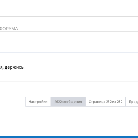
Я ФОРУМА
я, держись.
Настройки
4622 сообщения
Страница
232
из
232
Пред