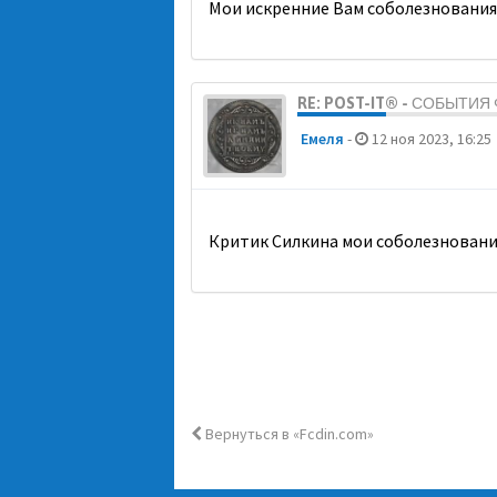
Мои искренние Вам соболезнования
RE: POST-IT® - СОБЫТИ
Емеля
-
12 ноя 2023, 16:25
Критик Силкина мои соболезновани
Вернуться в «Fcdin.com»