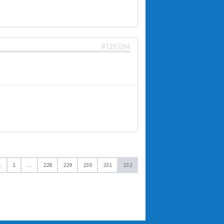
#1293264
.
1
…
228
229
230
231
232