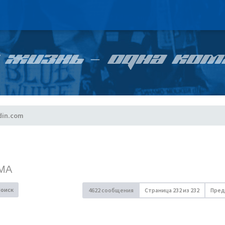
 ЖИЗНЬ – ОДНА КОМ
din.com
МА
Поиск
4622 сообщения
Страница
232
из
232
Пред