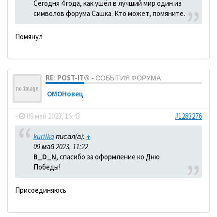
Сегодня 4 года, как ушёл в лучший мир один из
символов форума Сашка. Кто может, помяните.
Помянул
RE: POST-IT® - СОБЫТИЯ ФОРУМА
ОМОНовец
-
09 май 2023, 16:43
#1283276
kurilka
писал(а):
↑
09 май 2023, 11:22
B_D_N
, спасибо за оформление ко Дню
Победы!
Присоединяюсь