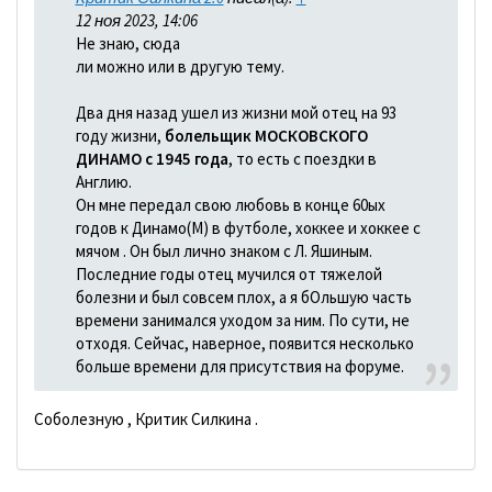
12 ноя 2023, 14:06
Не знаю, сюда
ли можно или в другую тему.
Два дня назад ушел из жизни мой отец на 93
году жизни,
болельщик МОСКОВСКОГО
ДИНАМО с 1945 года
, то есть с поездки в
Англию.
Он мне передал свою любовь в конце 60ых
годов к Динамо(М) в футболе, хоккее и хоккее с
мячом . Он был лично знаком с Л. Яшиным.
Последние годы отец мучился от тяжелой
болезни и был совсем плох, а я бОльшую часть
времени занимался уходом за ним. По сути, не
отходя. Сейчас, наверное, появится несколько
больше времени для присутствия на форуме.
Соболезную , Критик Силкина .