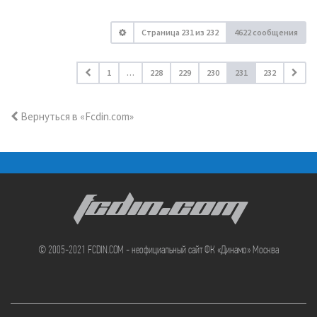
Страница
231
из
232
4622 сообщения
1
…
228
229
230
231
232
Вернуться в «Fcdin.com»
FCDIN.COM
© 2005-2021 FCDIN.COM - неофициальный сайт ФК «Динамо» Москва