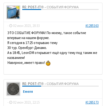
RE: POST-IT® - СОБЫТИЯ ФОРУМА
dolbano
-
02 июн 2023, 20:33
#1285163
ЭТО СОБЫТИЕ ФОРУМА! По-моему, такое событие
впервые на нашем форуме.
Я сегодня в 17:25 открываю тему
30 тур. Оренбург-Динамо.
А в 18:45, LeonDM открывает ещё одну тему под таким же
названием!
Наверное, имеет право!
RE: POST-IT® - СОБЫТИЯ ФОРУМА
Емеля
-
02 июн 2023, 22:15
#1285173