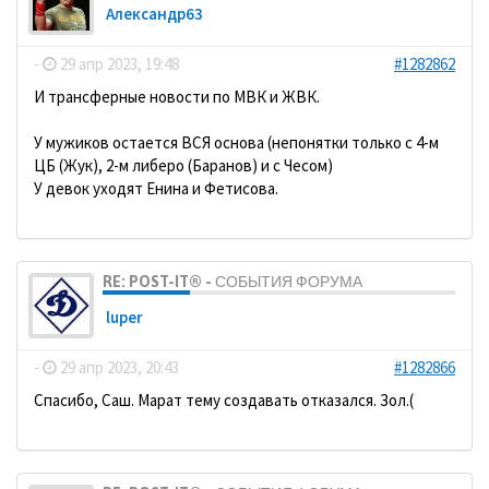
Александр63
-
29 апр 2023, 19:48
#1282862
И трансферные новости по МВК и ЖВК.
У мужиков остается ВСЯ основа (непонятки только с 4-м
ЦБ (Жук), 2-м либеро (Баранов) и с Чесом)
У девок уходят Енина и Фетисова.
RE: POST-IT® - СОБЫТИЯ ФОРУМА
luper
-
29 апр 2023, 20:43
#1282866
Спасибо, Саш. Марат тему создавать отказался. Зол.(