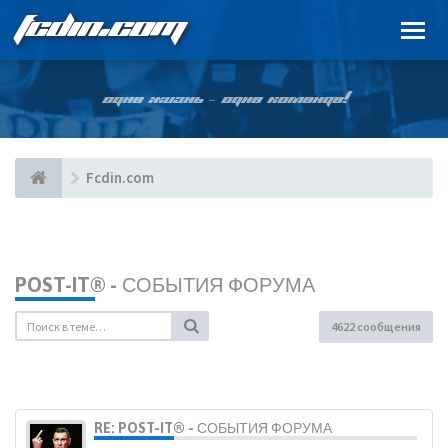
FCDIN.COM
ОДНА ЖИЗНЬ – ОДНА КОМАНДА!
Fcdin.com
POST-IT® - СОБЫТИЯ ФОРУМА
4622 сообщения
RE: POST-IT® - СОБЫТИЯ ФОРУМА