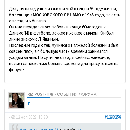
Два дня назад ушел из жизни мой отец на 93 году жизни,
болельщик МОСКОВСКОГО ДИНАМО с 1945 года
, то есть
с поездки в Англию.
Он мне передал свою любовь в конце 60ых годов к
Динамо(М) в футболе, хоккее и хоккее с мячом . Он был
лично знаком с Л. Яшиным.
Последние годы отец мучился от тяжелой болезни и был
совсем плох, а я бОльшую часть времени занимался
уходом за ним. По сути, не отходя. Сейчас, наверное,
появится несколько больше времени для присутствия на
форуме.
RE: POST-IT® - СОБЫТИЯ ФОРУМА
Fil
-
12 ноя 2023, 15:30
#1293258
Критик Силкина 2.0
писал(а):
↑