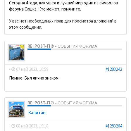
Сегодня 4 года, как ушёл в лучший мир один из символов
форума Сашка. Кто может, помяните.
У вас нет необходимых прав для просмотра вложений в
этом сообщении.
RE: POST-IT® - СОБЫТИЯ ФОРУМА
dolbano
-
07 май 2023, 16:59
#1283242
Помню. Был лично знаком.
RE: POST-IT® - СОБЫТИЯ ФОРУМА
Кaпитaн
-
08 май 2023, 19:18
#1283264