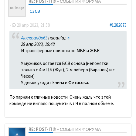
RE: POST-IT® - СОБЫТИЯ ФОРУМА
C3CB
-
29 апр 2023, 21:58
#1282873
Александр63
писал(а):
↑
29 апр 2023, 19:48
И трансферные новости по МВК и ЖВК.
У мужиков остается ВСЯ основа (непонятки
только с 4-м ЦБ (Жук), 2-м либеро (Баранов) и с
Чесом)
У девок уходят Енина и Фетисова.
По парням отличные новости. Очень жаль что этой
команде не выпало пошуметь в ЛЧ в полном объеме.
RE: POST-IT® - СОБЫТИЯ ФОРУМА