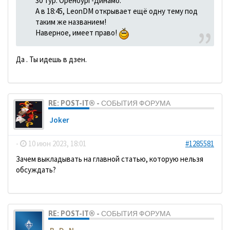
30 тур. Оренбург-Динамо.
А в 18:45, LeonDM открывает ещё одну тему под
таким же названием!
Наверное, имеет право!
Да . Ты идешь в дзен.
RE: POST-IT® - СОБЫТИЯ ФОРУМА
Joker
-
10 июн 2023, 18:01
#1285581
Зачем выкладывать на главной статью, которую нельзя
обсуждать?
RE: POST-IT® - СОБЫТИЯ ФОРУМА