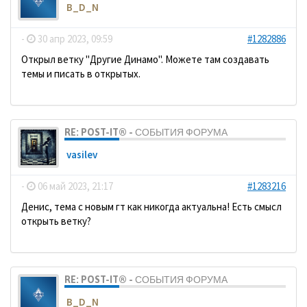
B_D_N
-
30 апр 2023, 09:59
#1282886
Открыл ветку "Другие Динамо". Можете там создавать
темы и писать в открытых.
RE: POST-IT® - СОБЫТИЯ ФОРУМА
vasilev
-
06 май 2023, 21:17
#1283216
Денис, тема с новым гт как никогда актуальна! Есть смысл
открыть ветку?
RE: POST-IT® - СОБЫТИЯ ФОРУМА
B_D_N