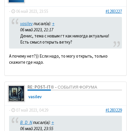
-
06 май 2023, 23:55
#1283227
vasilev
писал(а):
↑
06 май 2023, 21:17
Денис, тема с новым гт как никогда актуальна!
Есть смысл открыть ветку?
А почему нет?)) Если надо, то могу открыть, только
скажите где надо.
RE: POST-IT® - СОБЫТИЯ ФОРУМА
vasilev
-
07 май 2023, 04:29
#1283229
B_D_N
писал(а):
↑
06 май 2023, 23:55