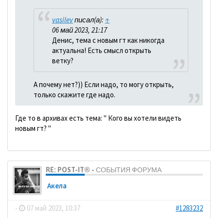
vasilev
писал(а):
↑
06 май 2023, 21:17
Денис, тема с новым гт как никогда
актуальна! Есть смысл открыть
ветку?
А почему нет?)) Если надо, то могу открыть,
только скажите где надо.
Где то в архивах есть тема: " Кого вы хотели видеть
новым гт? "
RE: POST-IT® - СОБЫТИЯ ФОРУМА
Акела
-
07 май 2023, 10:37
#1283232