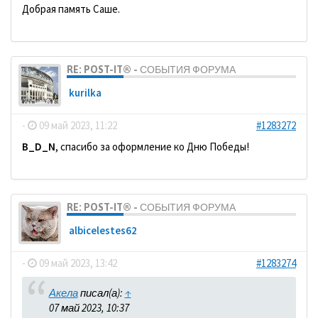
Добрая память Саше.
RE: POST-IT® - СОБЫТИЯ ФОРУМА
kurilka
-
09 май 2023, 11:22
#1283272
B_D_N
, спасибо за оформление ко Дню Победы!
RE: POST-IT® - СОБЫТИЯ ФОРУМА
albicelestes62
-
09 май 2023, 13:42
#1283274
Акела
писал(а):
↑
07 май 2023, 10:37