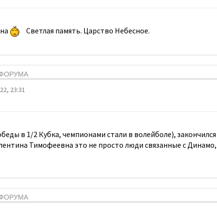
ина
Светлая память. Царство Небесное.
Я ФОРУМА
22, 23:31
еды в 1/2 Кубка, чемпионами стали в волейболе), закончился 
алентина Тимофеевна это не просто люди связанные с Динамо, 
Я ФОРУМА