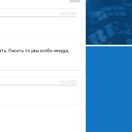
#1270250
ть. Писать то увы особо некуда,
#1270251