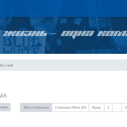
 ЖИЗНЬ – ОДНА КОМ
din.com
МА
Поиск
4622 сообщения
Страница
229
из
232
Пред.
1
…
2