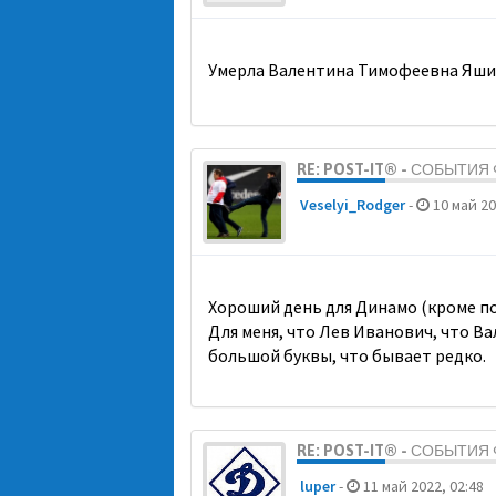
Умерла Валентина Тимофеевна Яш
RE: POST-IT® - СОБЫТИ
Veselyi_Rodger
-
10 май 20
Хороший день для Динамо (кроме поб
Для меня, что Лев Иванович, что В
большой буквы, что бывает редко.
RE: POST-IT® - СОБЫТИ
luper
-
11 май 2022, 02:48