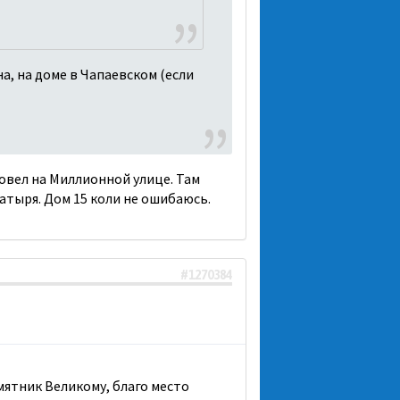
, на доме в Чапаевском (если
ровел на Миллионной улице. Там
атыря. Дом 15 коли не ошибаюсь.
#1270384
мятник Великому, благо место