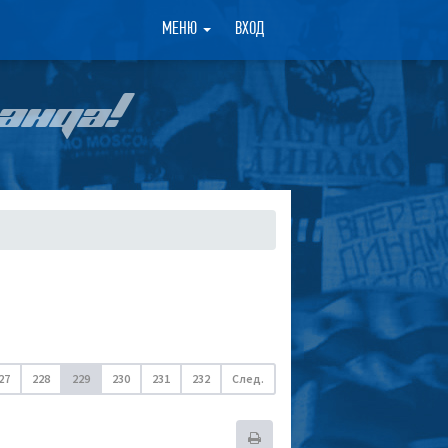
×
МЕНЮ
ВХОД
АНДА!
27
228
229
230
231
232
След.