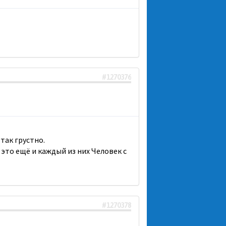
#1270376
так грустно.
это ещё и каждый из них Человек с
#1270378