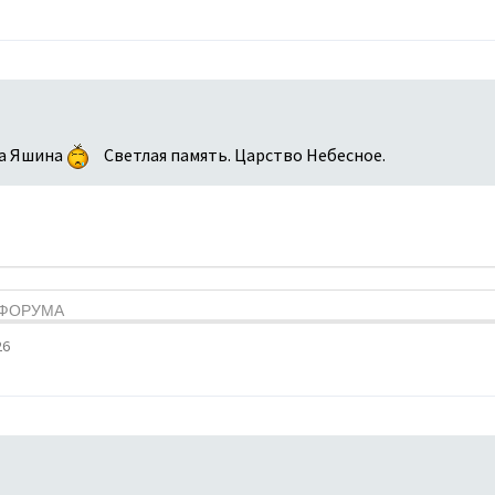
на Яшина
Светлая память. Царство Небесное.
Я ФОРУМА
26