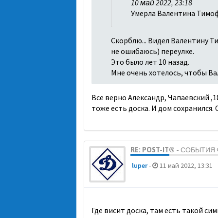
10 май 2022, 23:18
Умерла Валентина Тимо
Скорблю... Видел Валентину Т
не ошибаюсь) переулке.
Это было лет 10 назад.
Мне очень хотелось, чтобы Ва
Все верно Александр, Чапаевский ,1
тоже есть доска. И дом сохранился.
RE: POST-IT® - СОБЫТИ
luper
-
11 май 2022, 13:31
Где висит доска, там есть такой си